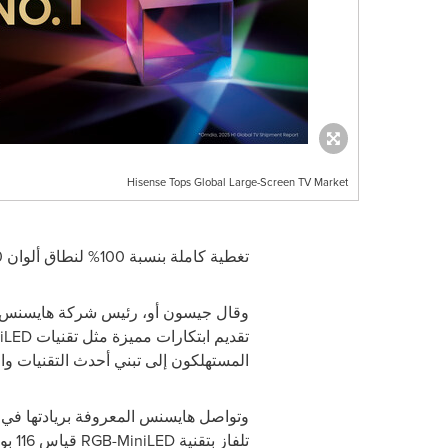
Hisense Tops Global Large-Screen TV Market
تغطية كاملة بنسبة 100% لنطاق ألوان
0
وقال جيسون أو، رئيس شركة هايسنس 
تقديم ابتكارات مميزة مثل تقنيات
iLED
المستهلكون إلى تبني أحدث التقنيات وا
وتواصل هايسنس المعروفة بريادتها في 
تلفاز بتقنية
RGB-MiniLED
قياس 116 بوصة، والذي يوفر تجربة مشاهدة غير مسبوقة لمستخدميه. وإلى جانب الأداء الفني، جرى تصميم تكنولوجيا