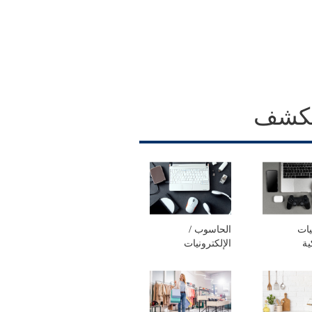
كشف
يات
الحاسوب /
ية
الإلكترونيات