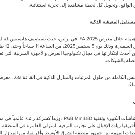
لواقع، وتحويل كل لحظة مشاهدة إلى تجربة استثنائية.
ستقبل المعيشة الذكية
لاهتمام خلال معرض
IFA 2025
في برلين، حيث تستضيف هايسنس فعالية إ
المعرض، في
حدث ابتكاراتها في مجال تكنولوجيا العرض والأجهزة المنزلية التي تع
تصلة بالشبكات.
نس الكاملة من حلول المرئيات والمنازل الذكية في القاعة
23a
ي
اشات الكبيرة وتقنية
RGB-MiniLED
دورها كشركة رائدة عالمياً في مجا
يقيا زيادة الإقبال على تجارب الترفيه المنزلي الغامرة في المنطقة
حظات المهمة بين جمهور منطقة الشرق الأوسط وأفريقيا، من المنازل ا