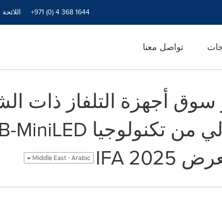
+971 (0) 4 368 1644
اللائحة 
جات
تواصل معنا
وق أجهزة التلفاز ذات الش
IFA 20
Middle East - Arabic