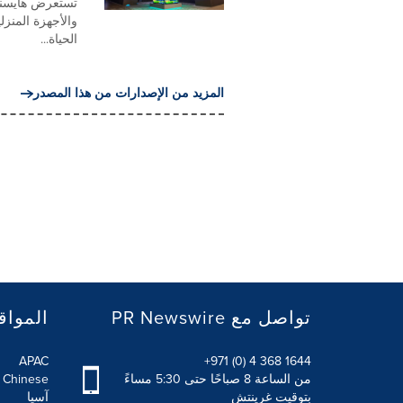
تستعرض هايسنس، 
والأجهزة المنز
الحياة...
المزيد من الإصدارات من هذا المصدر
PR Newswire تواصل مع
المواق
APAC
+971 (0) 4 368 1644
من الساعة 8 صباحًا حتى 5:30 مساءً
l Chinese
بتوقيت غرينتش
آسيا