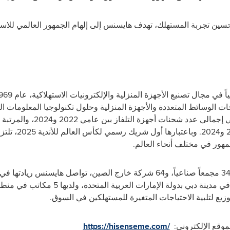
تحسين تجربة المستهلك، تهدف هايسنس إلى إلهام الجمهور العالمي للاس
لوسائط المتعددة والأجهزة المنزلية وحلول تكنولوجيا المعلومات الذكي
احتلت هايسنس المرتبة الثانية ع
قياس 100 بوصة فأك
هور في مختلف أنحاء العالم.
ومن خلال 31 مركزاً للبحث والتطوير، و34 مجمعاً صناعياً، و64 شركة خارج الصين، 
المنتجات. ويقع المقر الإقليمي للشركة في مدي
وزيع لتلبية الاحتياجات المتغيرة للمستهلكين في السوق.
موقع الإلكتروني:
https://hisenseme.com/