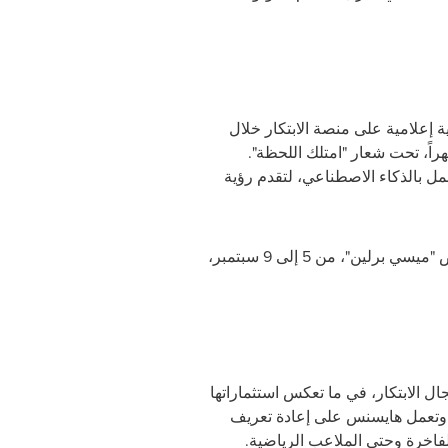
علامية على منصة الابتكار خلال
 سيتي كيوب برلين (الطابق السفلي)، وذلك يوم 5 سبتمبر 2025، من الساعة 11 صباحاً وحتى 12 ظهراً، تحت شعار "امتلك اللحظة".
مل بالذكاء الاصطناعي، لتقدم رؤية
، معرض "ميسي برلين"، من 5 إلى 9 سبتمبر،
ل الابتكار، في ما تعكس استثماراتها
. وتعمل هايسنس على إعادة تعريف
لفاخرة وحتى الملاعب الرياضية.