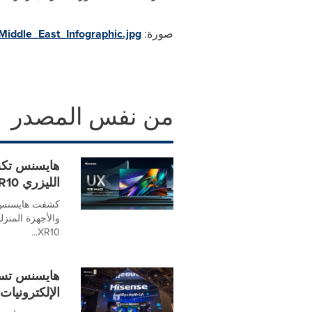
صورة:
iddle_East_Infographic.jpg
من نفس المصدر
الليزري XR10 في معرض الإلكترونيات الاستهلاكية CES 2026
كشفت هايسنس، ا
XR10...
هايسنس تسل
الإلكترونيات الاس