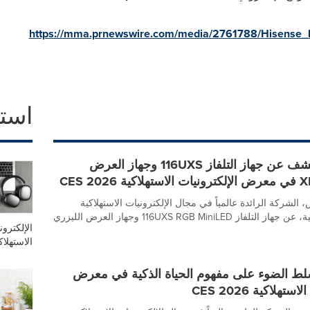
https://mma.prnewswire.com/media/2761788/Hisense_M
است
هايسنس تكشف عن جهاز التلفاز 116UXS وجهاز العرض
لشركة الرائدة عالمياً في مجال الإلكترونيات الاستهلاكية
والأجهزة المنزلية، عن جهاز التلفاز 116UXS RGB MiniLED وجهاز العرض الليزري
الإلكترون
الاستهلاك
ط الضوء على مفهوم الحياة الذكية في معرض
تهلاكية CES 2026