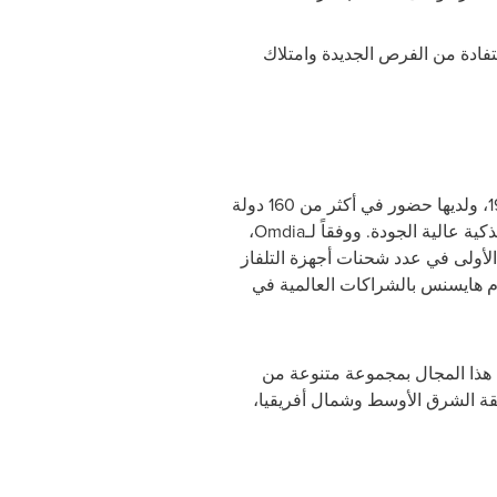
تفادة من الفرص الجديدة وامتلاك
تأسست هايسنس، الشركة الرائدة عالمياً في مجال تصنيع الأجهزة المنزلية والإلكترونيات الاستهلاكية، عام 1969، ولديها حضور في أكثر من 160 دولة
ة عالية الجودة. ووفقاً لـ
Omdia
،
المياً في إجمالي عدد شحنات أجهزة التلفاز بين عامي 2022 و2024، والمرتبة الأولى في عدد شحنات أجهزة التلفاز
ثر بين عامين 2023 و2024. وباعتبارها أول شريك رسمي لكأس العالم للأندية 2025، تلتزم هايسنس بالشراكات العالمية في
تواصل هايسنس ريادتها في هذا المجال بمجموعة متنوعة من
نة دبي بدولة الإمارات العربية المتحدة، ولديها 5 مكاتب في منطقة الشرق الأوسط وشمال أفريقيا،