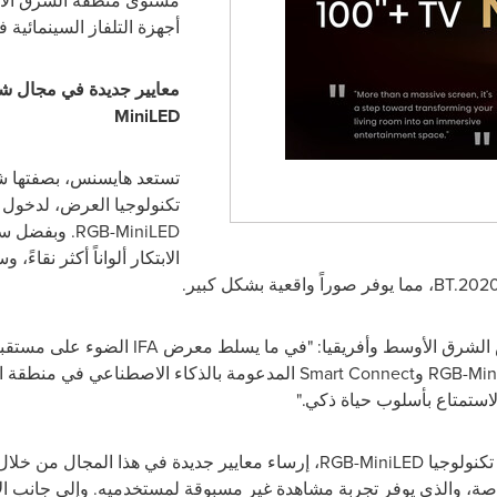
مستوى منطقة الشرق الأو
أجهزة التلفاز السينمائية
معايير جديدة في مجال ش
MiniLED
تستعد هايسنس، بصفتها ش
تكنولوجيا العرض، لدخول 
RGB-MiniLED
. وبفضل سن
الابتكار ألواناً أكثر نقاءً، و
BT.202
، مما يوفر صوراً واقعية بشكل كبير.
الشرق الأوسط وأفريقيا: "في ما يسلط معرض
IFA
الضوء على مستقبل 
RGB-Min
و
Smart Connect
المدعومة بالذكاء الاصطناعي في منطقة 
لاستمتاع بأسلوب حياة ذكي."
تكنولوجيا
RGB-MiniLED
، إرساء معايير جديدة في هذا المجال من خلال إن