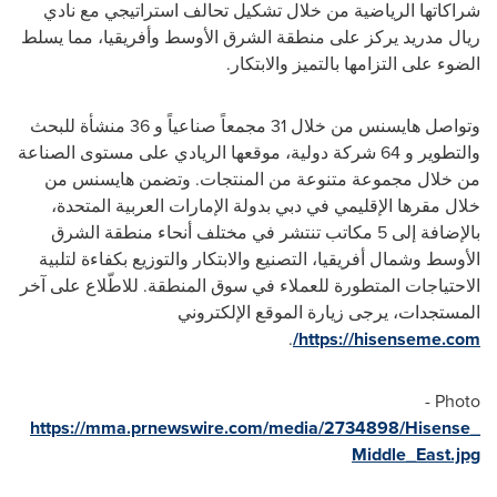
شراكاتها الرياضية من خلال تشكيل تحالف استراتيجي مع نادي
ريال مدريد يركز على منطقة الشرق الأوسط وأفريقيا، مما يسلط
الضوء على التزامها بالتميز والابتكار.
وتواصل هايسنس من خلال
31
مجمعاً صناعياً و
36
منشأة للبحث
والتطوير و
64
شركة دولية، موقعها الريادي على مستوى الصناعة
من خلال مجموعة متنوعة من المنتجات. وتضمن هايسنس من
خلال مقرها الإقليمي في دبي بدولة الإمارات العربية المتحدة،
بالإضافة إلى 5 مكاتب تنتشر في مختلف أنحاء منطقة الشرق
الأوسط وشمال أفريقيا، التصنيع والابتكار والتوزيع بكفاءة لتلبية
الاحتياجات المتطورة للعملاء في سوق المنطقة. للاطّلاع على آخر
المستجدات، يرجى زيارة الموقع الإلكتروني
.
/
https://hisenseme.com
Photo -
https://mma.prnewswire.com/media/2734898/Hisense_
Middle_East.jpg