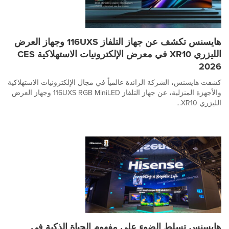
هايسنس تكشف عن جهاز التلفاز 116UXS وجهاز العرض
الليزري XR10 في معرض الإلكترونيات الاستهلاكية CES
2026
كشفت هايسنس، الشركة الرائدة عالمياً في مجال الإلكترونيات الاستهلاكية
والأجهزة المنزلية، عن جهاز التلفاز 116UXS RGB MiniLED وجهاز العرض
الليزري XR10...
هايسنس تسلط الضوء على مفهوم الحياة الذكية في