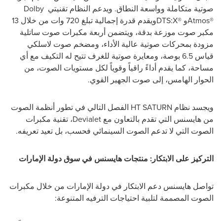
صوتية متكاملة وواسعة النطاق. ويدعم النظام تقنيتي
Dolby
Atmos®
و
DTS:X®
ويقدم قدرة إجمالية تبلغ 720 وات من خلال 13
مكبر صوت موزعة بدقة، ويتضمن أربعة مكبرات صوت ساتلية
مزودة بمحركات صوتية عالية الأداء، ومضخم صوت لاسلكي
قياس 6.5 بوصة، ومعايرة صوتية للغرف تتيح له التكيف مع أي
مساحة، كما يقدم أداءً راقياً وقوياً لكل مستويات الصوت، من
الحوار الهامس، إلى صوت الجهير القوي.
ويجسد نظام
HT SATURN
الفصل التالي في تطور أنظمة الصوت
من هايسنس التي تقدم بالتعاون مع
Devialet
، تقنية مكبرات
الصوت التي لا تدعم الصوت السينمائي فحسب، بل تعيد تعريفه.
التركيز على الابتكار: منتجات هايسنس في سوق دولة الإمارات
تواصل هايسنس دعم الابتكار في دولة الإمارات من خلال مكبرات
الصوت المصممة لتلبية احتياجات الترفيه المتنوعة: