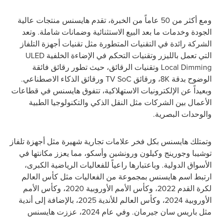
ومع أكثر من 50 عاماً من الخبرة، تقدم هايسنس منتجات عالية
الجودة وخدمات ما بعد البيع الاستثنائية وضمانات شاملة. وتعد
الشركة رائدة في التقنيات المتطورة مثل تقنيات أجهزة التلفاز
التي تعمل بالليزر وتقنيات التحكم في الإضاءة الخلفية
ULED
Local Dimming
وتقنيات الرقائق، حيث تطور رقائق فائقة
الوضوح بدقة
8K
، ورقائق
TV SoC
ورقائق الذكاء الاصطناعي.
وبعيداً عن الإلكترونيات الاستهلاكية، تتفوق هايسنس في قطاعات
الأعمال بين الشركات مثل النقل الذكي والتكنولوجيا الطبية
والوحدات البصرية.
وتمتلك هايسنس بكل فخر علامات تجارية شهيرة مثل أجهزة تلفاز
توشيبا وجورينج وكيلون ورونشين وأسكو، مما يعزز مكانتها في
الأسواق الدولية. وباعتبارها راعياً للفعاليات الرياضية الكبرى،
ارتبط اسم هايسنس بمجموعة من الفعاليات مثل كأس العالم
لكرة القدم 2022، وكأس الأمم الأوروبية 2020، وكأس الأمم
الأوروبية 2024، وكأس العالم للأندية 2025، بالإضافة إلى أندية
مثل باريس سان جيرمان. وفي عام 2024، عززت هايسنس