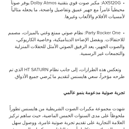
•
AX5120G
: مكبر صوت قوي بتقنية
Dolby Atmos
يوفر صوتاً
محيطياً غامراً مع جهير عميق وتفاصيل واضحة، ما يجعله مثالياً
لأمسيات الأفلام والألعاب وغيرها.
•
Party Rocker One
: نظام صوتي ممتع وغني بالميزات، مصمم
للاحتفالات. وبفضل الإضاءة الديناميكية، وخاصية الكاريوكي،
والصوت الجهير، يعد الرفيق الصوتي الأمثل للحفلات المنزلية
والتجمعات غير الرسمية.
وتعكس هذه الطرازات، إلى جانب نظام
HT SATURN
الذي تم
طرحه مؤخراً، سعي هايسنس لتقديم ما يُرضي جميع الأذواق.
تجربة صوتية مدعومة بنمو عالمي
شهدت مجموعة مكبرات الصوت الشريطية من هايسنس تطوراً
ملحوظاً على مدى السنوات الخمس الماضية، حيث ساهم تركيز
العلامة التجارية على تقديم تجربة صوتية غامرة، ووصول سهل