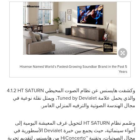
Hisense Named World’s Fastest-Growing Soundbar Brand in the Past 5
Years
وكشفت هايسنس عن نظام
الصوت المحيطي
HT SATURN
4.1.2
والذي يحمل علامة
Tuned by Devialet
، ويمثل نقلة نوعية في
مجال الهندسة الصوتية والترفيه المنزلي الغامر.
وصُمم نظام
HT SATURN
لتحويل غرف المعيشة اليومية إلى
أجواء سينمائية، حيث يجمع بين خبرة
Devialet
الأسطورية في
مجال الصوتيات، وتقنية
HiConcerto™
من هايسنس لتقديم تجربة