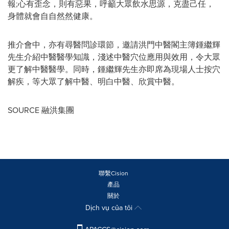
報;心有歪念，則有惡果，呼籲大眾飲水思源，克盡己任，
身體就會自自然然健康。
推介會中，亦有尋醫問診環節，邀請洪門中醫閣主簿鍾繼輝
先生介紹中醫醫學知識，淺述中醫穴位應用與效用，令大眾
更了解中醫醫學。同時，鍾繼輝先生亦即席為現場人士按穴
解疾，等大眾了解中醫、明白中醫、欣賞中醫。
SOURCE 融洪集團
聯繫Cision
產品
關於
Dịch vụ của tôi