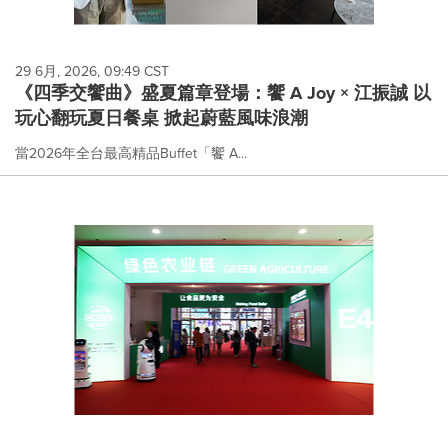
29 6月, 2026, 09:49 CST
《四季交饗曲》盛夏篇章登場：饗 A Joy × 江振誠 以
玩心翻玩夏日餐桌 掀起蔚藍風味浪潮
當2026年全台最高精品Buffet「饗 A...