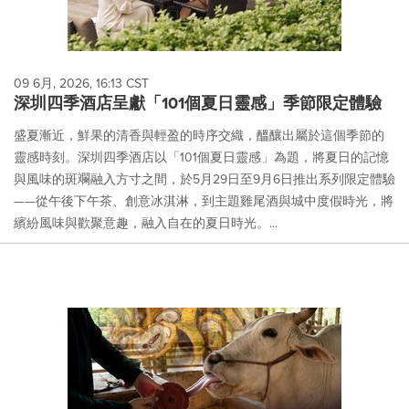
09 6月, 2026, 16:13 CST
深圳四季酒店呈獻「101個夏日靈感」季節限定體驗
盛夏漸近，鮮果的清香與輕盈的時序交織，醞釀出屬於這個季節的
靈感時刻。深圳四季酒店以「101個夏日靈感」為題，將夏日的記憶
與風味的斑斕融入方寸之間，於5月29日至9月6日推出系列限定體驗
——從午後下午茶、創意冰淇淋，到主題雞尾酒與城中度假時光，將
繽紛風味與歡聚意趣，融入自在的夏日時光。...