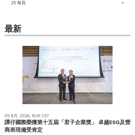
Making
Items per page:
25 每頁
a
selection
with
these
最新
dropdown
will
cause
content
on
this
page
to
change.
News
listings
will
update
as
each
05 8月, 2026, 16:41 CST
option
譚仔國際榮獲第十五屆「君子企業獎」 卓越ESG及營
is
商表現備受肯定
selected.