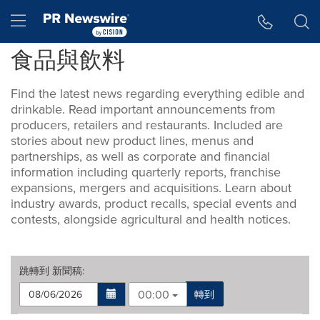
Accessibility Statement
Skip Navigation
Hamburger menu
食品與飲料
Find the latest news regarding everything edible and
drinkable. Read important announcements from
producers, retailers and restaurants. Included are
stories about new product lines, menus and
partnerships, as well as corporate and financial
information including quarterly reports, franchise
expansions, mergers and acquisitions. Learn about
industry awards, product recalls, special events and
contests, alongside agricultural and health notices.
跳轉到
新聞稿
:
00:00
轉到