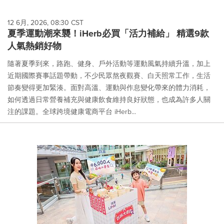
12 6月, 2026, 08:30 CST
夏季運動潮來襲！iHerb必買「活力補給」 精選9款
人氣熱銷好物
隨著夏季到來，路跑、健身、戶外活動等運動風氣持續升溫，加上
近期國際賽事話題帶動，不少民眾熬夜觀賽、白天照常工作，生活
節奏變得更加緊湊。面對高溫、運動與作息變化帶來的體力消耗，
如何透過日常營養補充與健康飲食維持良好狀態，也成為許多人關
注的課題。全球跨境健康電商平台 iHerb...