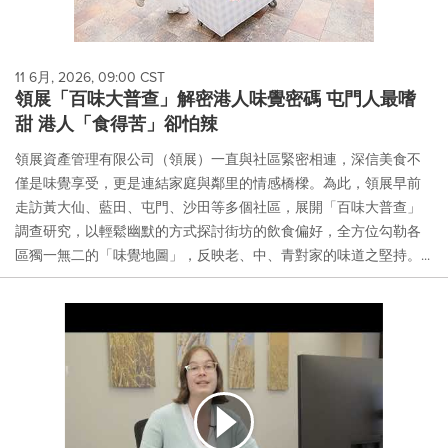
11 6月, 2026, 09:00 CST
領展「百味大普查」解密港人味覺密碼 屯門人最嗜
甜 港人「食得苦」卻怕辣
領展資產管理有限公司（領展）一直與社區緊密相連，深信美食不
僅是味覺享受，更是連結家庭與鄰里的情感橋樑。為此，領展早前
走訪黃大仙、藍田、屯門、沙田等多個社區，展開「百味大普查」
調查研究，以輕鬆幽默的方式探討街坊的飲食偏好，全方位勾勒各
區獨一無二的「味覺地圖」，反映老、中、青對家的味道之堅持。...