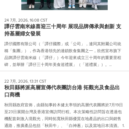
24 7月, 2026, 16:08 CST
譚仔雲南米線喜迎三十周年 展現品牌傳承與創新 支
持基層婦女發展
譚仔國際有限公司（「譚仔國際」或「公司」，連同其附屬公司統
稱「集團」），作為香港領先的連鎖飲食集團之一，欣然宣布旗下
品牌譚仔雲南米線（「譚仔」）今年迎來成立三十周年的重要里程
碑，並舉辦「譚仔三十周年美食巡禮展」（「巡禮展」）。...
22 7月, 2026, 13:31 CST
秋田縣將派高層宣傳代表團訪台港 拓觀光及食品出
口商機
秋田縣政府宣佈，由縣知事鈴木健太率領的高層代表團將於7月19日
至23日展開台灣及香港宣傳訪問行程。本次策略性訪問旨在透過包
機配套刺激入境觀光，同時拓寬秋田縣優質在地產品的出口與銷售
通路，推廣產品包括「秋田牛」、「白神蔥」以及當地日本清酒。 1.