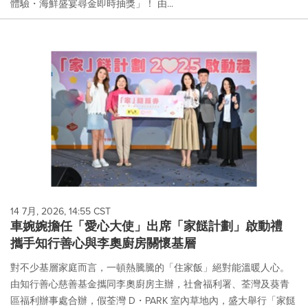
體驗・海鮮盛宴尋金即時抽獎」！ 由...
14 7月, 2026, 14:55 CST
車婉婉擔任「愛心大使」出席「家餸計劃」啟動禮
攜手知行善心與李奧廚房關懷基層
對不少基層家庭而言，一頓熱騰騰的「住家飯」絕對能溫暖人心。
由知行善心慈善基金攜同李奧廚房主辦，社會福利署、荃灣及葵青
區福利辦事處合辦，假荃灣 D・PARK 室內草地內，盛大舉行「家餸