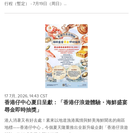
行程（暫定） - 7月19日（周日）...
17 7月, 2026, 14:43 CST
香港仔中心夏日呈獻：「香港仔浪遊體驗・海鮮盛宴
尋金即時抽獎」
港人消暑又有好去處！素來以地道漁港風情與鮮美海鮮聞名的南區
地標——香港仔中心，今個夏天隆重推出全新升級企劃「香港仔浪遊