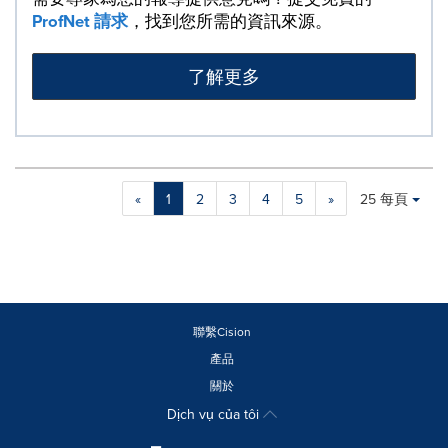
ProfNet 請求
，找到您所需的資訊來源。
了解更多
Making
Items per page:
«
1
2
3
4
5
»
25 每頁
a
selection
with
these
dropdown
will
cause
聯繫Cision
content
產品
on
關於
this
page
Dịch vụ của tôi
to