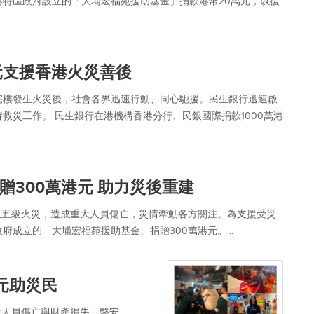
特區政府設立的「大埔宏福苑援助基金」捐款港幣20萬元，以援
元支援香港火災善後
宅樓發生火災後，社會各界迅速行動、同心馳援。民生銀行迅速啟
救災工作。 民生銀行在港機構香港分行、民銀國際捐款1000萬港
300萬港元 助力災後重建
發生五級火災，造成重大人員傷亡，災情牽動各方關注。為支援受災
成立的「大埔宏福苑援助基金」捐贈300萬港元。...
元助災民
大人員傷亡與財產損失。幣安