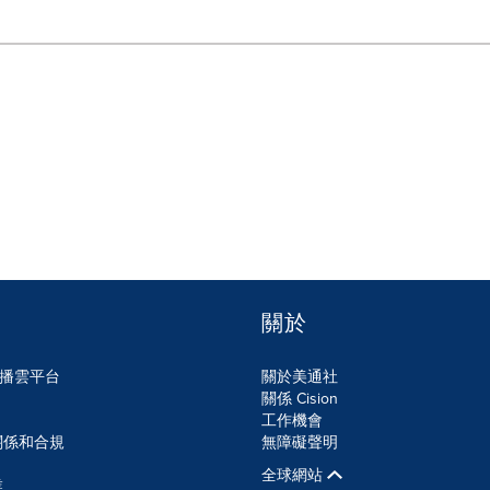
關於
n傳播雲平台
關於美通社
關係 Cision
工作機會
關係和合規
無障礙聲明
全球網站
業