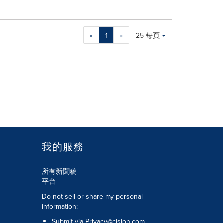
Making
Items per page:
«
1
»
25 每頁
a
selection
with
these
dropdown
will
cause
content
on
this
page
我的服務
to
change.
News
所有新聞稿
listings
平台
will
Do not sell or share my personal
update
information:
as
each
Submit via
Privacy@cision.com