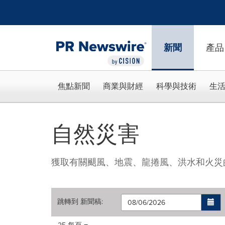
Accessibility Statement
Skip Navigation
新聞
產品
焦點新聞
商業與財經
科學與技術
生
自然災害
獲取有關颶風、地震、龍捲風、洪水和火災
跳轉到
新聞稿
:
Making
Items per page: