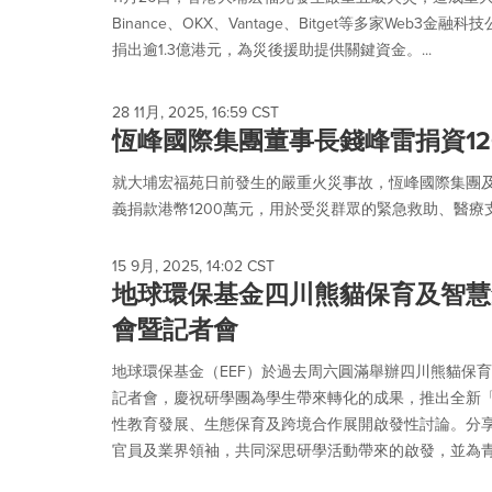
Binance、OKX、Vantage、Bitget等多家Web
捐出逾1.3億港元，為災後援助提供關鍵資金。...
28 11月, 2025, 16:59 CST
恆峰國際集團董事長錢峰雷捐資12
就大埔宏福苑日前發生的嚴重火災事故，恆峰國際集團
義捐款港幣1200萬元，用於受災群眾的緊急救助、醫療
15 9月, 2025, 14:02 CST
地球環保基金四川熊貓保育及智慧
會暨記者會
地球環保基金（EEF）於過去周六圓滿舉辦四川熊貓保
記者會，慶祝研學團為學生帶來轉化的成果，推出全新「
性教育發展、生態保育及跨境合作展開啟發性討論。分
官員及業界領袖，共同深思研學活動帶來的啟發，並為青年