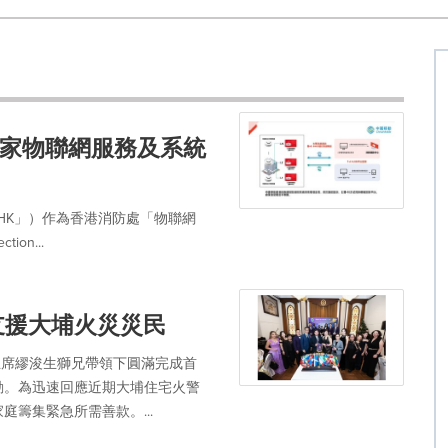
家物聯網服務及系統
HK」）作為香港消防處「物聯網
ion...
支援大埔火災災民
主席繆浚生獅兄帶領下圓滿完成首
動。為迅速回應近期大埔住宅火警
籌集緊急所需善款。...