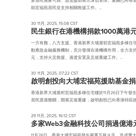
多居民無家可歸、急需援助表示深切哀悼。集團已向香港
助宏福苑居民並支持相關救援工作。...
30 11月, 2025, 15:08 CST
民生銀行在港機構捐款1000萬港
一方有難，八方支援。香港新界大埔屋邨宏福苑多棟住
動應急金融服務機制，充分發揮在港機構作用，全力支持
元，支持火災救援、過渡安置及災後重建工作。...
30 11月, 2025, 07:22 CST
啟明創投向大埔宏福苑援助基金捐贈
香港新界大埔屋村宏福苑多棟住宅樓於11月26日下午
居民渡過難關，開展災後重建，啟明創投已向香港特區政府
29 11月, 2025, 16:12 CST
多家Web3金融科技公司捐過億港
11月26日，香港大埔宏福苑發生嚴重五級火災，造成重