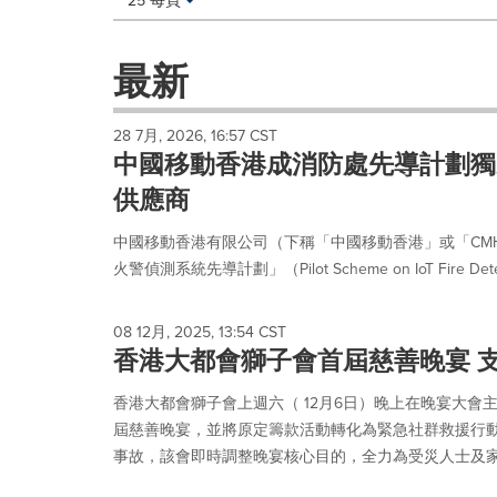
25 每頁
a
selection
with
最新
these
dropdown
will
28 7月, 2026, 16:57 CST
cause
中國移動香港成消防處先導計劃獨
content
on
供應商
this
page
中國移動香港有限公司（下稱「中國移動香港」或「CM
to
火警偵測系統先導計劃」（Pilot Scheme on IoT Fire Detect
change.
News
listings
08 12月, 2025, 13:54 CST
will
香港大都會獅子會首屆慈善晚宴 
update
as
香港大都會獅子會上週六（ 12月6日）晚上在晚宴大會
each
屆慈善晚宴，並將原定籌款活動轉化為緊急社群救援行
option
is
事故，該會即時調整晚宴核心目的，全力為受災人士及家庭
selected.