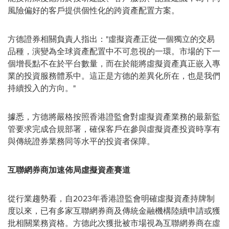
風險偏好的客戶提供個性化的跨資產配置方案。
方德證券相關負責人指出："虛擬資產正從一個獨立的交易
品種，演變為全球資產配置中不可忽視的一環。市場的下一
個增長點不在於平台數量，而在於能將虛擬資產真正嵌入專
業的投資服務體系中。這正是方德的差異化所在，也是我們
持續投入的方向。"
據悉，方德將嚴格按照香港證監會對虛擬資產業務的最新監
管要求完成合規部署，確保客戶在參與虛擬資產投資時享有
與傳統證券業務同等水平的投資者保障。
互聯網券商加速佈局虛擬資產賽道
從行業趨勢看，自2023年香港證監會明確虛擬資產持牌制
度以來，已有多家互聯網券商及傳統金融機構陸續申請或獲
批相關業務資格。方德此次獲批被市場視為互聯網券商在虛