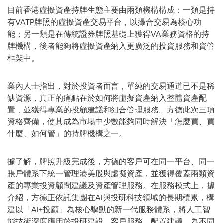
目前香港虛擬資產持牌生態主要由兩類機構構成：一類是持
有VATP牌照的虛擬資產交易平台，以撮合交易為核心功
能；另一類是在傳統證券牌照基礎上獲得VA業務資格的持
牌機構，後者能夠將虛擬資產納入更廣泛的投資服務和資管
框架中。
業內人士指出，對於投資者而言，單純的交易通道已不是稀
缺資源，真正的痛點在於如何將虛擬資產納入整體資產配
置，並獲得專業的投顧建議和組合管理服務。方德此次三項
資格齊備，使其成為市場中少數能夠同時解決「怎麼買、買
什麼、如何管」的持牌機構之一。
據了解，牌照升級完成後，方德的客戶可在同一平台、同一
賬戶體系下統一管理港美股與虛擬資產，並獲得覆蓋兩類資
產的專業投資顧問建議及資產管理服務。在服務模式上，據
介紹，方德正依託集團在AI與投研科技領域的長期積累，構
建以「AI+投顧」為核心驅動的新一代服務體系，將人工智
能技術深度應用於投研建設、客戶服務、配置建議，為不同