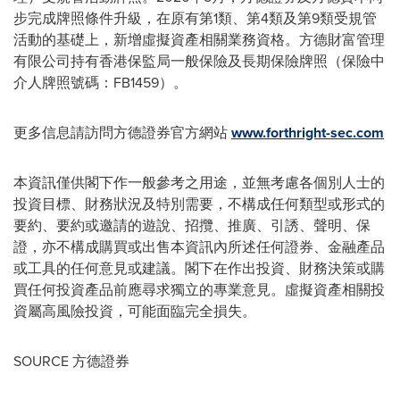
步完成牌照條件升級，在原有第1類、第4類及第9類受規管
活動的基礎上，新增虛擬資產相關業務資格。方德財富管理
有限公司持有香港保監局一般保險及長期保險牌照（保險中
介人牌照號碼：FB1459）。
更多信息請訪問方德證券官方網站
www.forthright-sec.com
本資訊僅供閣下作一般參考之用途，並無考慮各個別人士的
投資目標、財務狀況及特別需要，不構成任何類型或形式的
要約、要約或邀請的遊說、招攬、推廣、引誘、聲明、保
證，亦不構成購買或出售本資訊內所述任何證券、金融產品
或工具的任何意見或建議。閣下在作出投資、財務決策或購
買任何投資產品前應尋求獨立的專業意見。虛擬資產相關投
資屬高風險投資，可能面臨完全損失。
SOURCE 方德證券