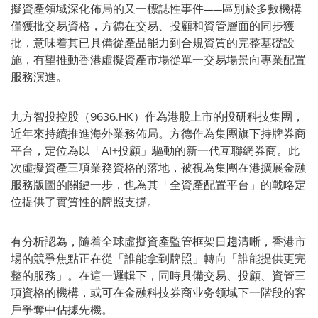
擬資產領域深化佈局的又一標誌性事件——區別於多數機構
僅獲批交易資格，方德在交易、投顧和資管層面的同步獲
批，意味着其已具備從產品能力到合規資質的完整基礎設
施，有望推動香港虛擬資產市場從單一交易場景向專業配置
服務演進。
九方智投控股（9636.HK）作為港股上市的投研科技集團，
近年來持續推進海外業務佈局。方德作為集團旗下持牌券商
平台，定位為以「AI+投顧」驅動的新一代互聯網券商。此
次虛擬資產三項業務資格的落地，被視為集團在港擴展金融
服務版圖的關鍵一步，也為其「全資產配置平台」的戰略定
位提供了實質性的牌照支撐。
有分析認為，隨着全球虛擬資產監管框架日趨清晰，香港市
場的競爭焦點正在從「誰能拿到牌照」轉向「誰能提供更完
整的服務」。在這一邏輯下，同時具備交易、投顧、資管三
項資格的機構，或可在金融科技券商业务领域下一階段的客
戶爭奪中佔據先機。