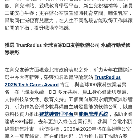
假、育兒津貼、親職教育學習平台、新生兒祝福禮等，讓員
工能安心生養；更在辦公室設置臨時托育空間、哺集乳室，
幫助同仁減輕育兒壓力，在人生不同階段皆能取得工作與家
庭間的平衡，提升職場幸福感。
獲選 TrustRadius 全球百家DEI友善軟體公司 永續行動受國
際表彰
在育兒友善方面獲臺北市政府表彰之外，昕力今年在國際評
選中亦大有斬獲，榮獲知名軟體評論網站
TrustRadius
2025 Tech Cares Award
肯定，與全球100家科技業者齊
名，在「環境永續、DEI 多元共融、員工身心健康與發展、
支持科技業女性、教育支持」五個面向展現永續實績與影響
力。昕力作為台灣少數具備自主研發量能的軟體公司，以自
身科技實力推出
智慧碳管理平台
與
能源管理系統
，協助企業
達成ESG指標。去年更加入綠色企業行列，參與「台電小額
綠電銷售計畫」競價得標，2025至2029年將在高雄辦公室
導入一萬度綠電。而在組織內部，昕力推出員工協助方案