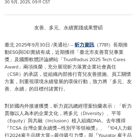
30 9月, 2025, 09:11 CST
友善、多元、永續實踐成果豐碩
臺北
2025年9月30日
/美通社/ --
昕力資訊
（7781）長期推
動ESG與DEI實績有成，近期獲得「臺北市友善育兒事業
獎」及國際軟體評論網站「TrustRadius 2025 Tech Cares
Award」兩項殊榮，充分展現昕力落實企業社會責任
（CSR）的承諾，從組織內部推行育兒友善措施、員工關懷
方案，到重視環境永續發展的環保行動，致力將「多元、友
善、永續」的目標付諸實行。
對於國內外接連獲獎，昕力資訊總經理葉怡蘭表示：「昕力
貫徹以人為本的企業文化，將多元（Diversity）、平等
（Equity）與共融（Inclusion）植入組織DNA。去年獲得
『TCSA 台灣企業永續獎—性別平等領袖獎』、『104人力銀
行2024雇主品牌大賞—最佳吸引力獎』與『Yourator 雇主品