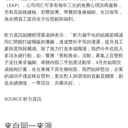
（EAP），公司同仁可享有每年三次的免費心理諮商服務，
另有高規格健檢、舒壓按摩、學費與進修補助、生日假等，
為全體員工提供全方位照顧與福利。
昕力資訊副總經理葉淑婷表示：「昕力扁平化的組織架構讓
同仁間能打破職級的藩籬，達成雙向平等的溝通，提升員工
參與度與歸屬感。除了致力打造幸福職場，我們今年也投入
多項永續行動，如：響應『舊鞋救命』活動，募集上百雙鞋
子送往東非偏鄉、舉辦內部二手拍賣活動等，4月亦如期完
成植樹計畫，在台東種下原生種樹苗。我們始終堅信，企業
的成功不僅反映在營利，更在對人與環境的貢獻及關懷，創
造永續價值，一齊茁壯、共榮共好。」
SOURCE 昕力資訊
來自同一來源