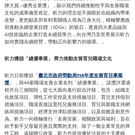
牌大賞—優秀企業獎』，顯示我們持續推動性平與友善職場
文化的成果備受肯定。昕力的理念從不侷限於在組織內帶來
改變，更把顧及所有利害關係人視為己身大任，積極響應政
府推動永續發展目標（SDGs）的號召，透過四大產品線與
AI技術協助企業打造永續競爭力，向台灣乃至世界展示昕力
如何實踐永續經營，帶動正向影響力的循環。」
昕力獲頒「績優事業」 齊力推動友善育兒職場文化
昕力日前獲頒「
臺北市政府勞動局114年度友善育兒事業
獎
」，與44家職場友善企業名列「績優事業」。該獎評選過
程共分三個階段，從七大面向進行綜合評核，包含：組織文
化政策項目、彈性工作安排及支持措施項目、育兒支持假別
措施項目、職場直接設置托兒服務項目、育兒與親職支持網
絡與措施項目、經濟支持津貼措施項目，以及前瞻及創意作
為。昕力一向積極推行「友善安家」相關政策與福利，旨在
給予新手父母最完善且實際的支持。除了一般企業常見的彈
性工時、遠端辦公政策，昕力也提供優於法規的十天產檢