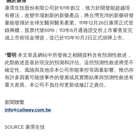
*
關於康霈
康霈生技股份有限公司於101年創立，致力於開發能超越現
有療法，改變市場創新的新藥產品，將台灣充沛的新藥研發
量能發揮於全球生醫與醫美產業。111年12月26日康霈正式登
錄興櫃，股票代號6919；113年6月通過證交所上市審查並完
成上市前現金增資，並已於113年10月2日正式掛牌上市。
*
聲明
本文章及網站中所發佈之相關資料含有預測性敘述，
此類敘述是基於現況的預測和評估。這些預測性敘述將受不
確定性、風險與其他非本公司所能掌控等因素影響。惟仍存
有許多因素可能使事件的發展或其實際結果與預測性敘述有
重大差異。本公司不負任何更新或修訂之責任。
新聞聯繫
info@caliway.com.tw
SOURCE 康霈生技