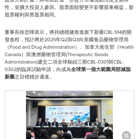
性，並擴大投資人參與。股票面額變更不影響股東權益，新
股票權利與舊股票相同。
董事長徐坴暉表示，將持續穩健推進旗下新藥CBL-514的開
發進程，預計將於2025年Q2與Q3向美國食品藥物管理局
（Food and Drug Administration）、加拿大衛生部（Health
Canada）與澳洲藥物管理局(Therapeutic Goods
Administration)遞交二項全球樞紐三期CBL-0301與CBL-
0302的臨床試驗申請，向成為
全球第一個大範圍局部減脂
新藥
之目標穩步邁進。