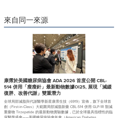
來自同一來源
康霈於美國糖尿病協會 ADA 2026 首度公開 CBL-
514 併用「瘦瘦針」最新動物數據OI25, 展現「減緩
復胖、改善代謝」雙重潛力
全球局部減脂與代謝醫學新星康霈生技（6919）宣佈，旗下全球首
創（First-in-Class）大範圍局部減脂新藥 CBL-514 併用 GLP-1R 類減
重藥物 Tirzepatide 的最新動物實驗數據，已於全球最具指標性的臨
床醫學盛會——美國糖尿病協會年會（American Diabetes ...