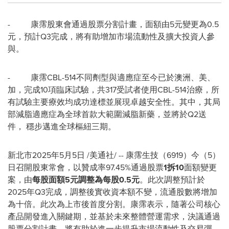
- 康霈股東會通過股票分割計畫，面額由5元變更為0.5
元，預計Q3完成，將有助增加市場流動性及擴大投資人參
與。
- 康霈CBL-514不同劑型與適應症至今已於澳洲、美、
加，完成10項臨床試驗，共317受試者使用CBL-514治療，所
有試驗主要療效均成功達標並展現卓越安全性。其中，其局
部減脂適應症為全球首款大範圍減脂新藥，並將於Q2送
件， 穩步邁進全球樞紐三期。
新北市
2025年5月5日
/美通社/ -- 康霈生技（6919）今（5）
日召開股東常會，以贊成率97.45%通過股票
1
拆
10
面額變更
案，由
每股面額
5
元調整為每股
0.5
元
。此次調整預計於
2025年Q3完成，調整後實收資本額不變，流通股數將增加
為十倍。此次為上市後首度分割。康霈表示，隨著公司核心
產品開發進入關鍵期，並基於未來整體營運需求，決議通過
股票分割計畫，將有助於進一步提升市場流動性及交易彈