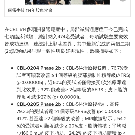
康霈生技 114年股東常會
在CBL-514多項開發適應症中，局部減脂適應症至今已完成
七項臨床試驗，總計納入474名受試者，每項試驗主要療效
皆成功達標，達統計上顯著差異，其中最新完成的兩個二期
(
2b
)試驗結果呈現一致性與良好再現性，數據摘要如下：
CBL-0204 Phase
2b
：
CBL-514治療後12週，76.7%受
試者可顯著改善 ≥ 1 個等級的腹部脂肪堆積等級(AFRS)
(p<0.00005)，近60%的受試者僅需接受1次治療即達
到此效果；32% 能改善≥ 2個等級的AFRS；皮下脂肪
厚度可減少27.1% (p< 0.00001)。
CBL-0205 Phase
2b
：CBL-514治療後4週，高達
79.2%的受試者達 ≥1 個等級AFRS改善 (p< 0.0005)、
41.7% 甚至達 ≥2 個等級的改善；MRI數據顯示
，
54.2
%的受試者可顯著減少 ≥ 20%皮下脂肪體積；平均減
少166.6 mL的皮下脂肪、24.2% 的皮下脂肪體積 (p <