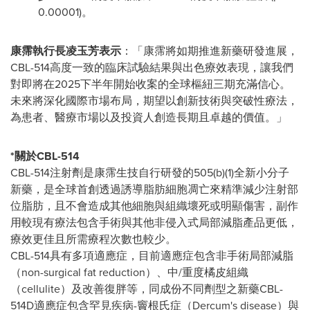
0.00001)。
康霈執行長凌玉芳表示
：「康霈將如期推進新藥研發進展，
CBL-514高度一致的臨床試驗結果與出色療效表現，讓我們
對即將在2025下半年開始收案的全球樞紐三期充滿信心。
未來將深化國際市場布局，期望以創新技術與突破性療法，
為患者、醫療市場以及投資人創造長期且卓越的價值。」
*
關於
CBL-514
CBL-514注射劑是康霈生技自行研發的505(b)(1)全新小分子
新藥，是全球首創透過誘導脂肪細胞凋亡來精準減少注射部
位脂肪，且不會造成其他細胞與組織壞死或明顯傷害，副作
用較現有療法包含手術與其他非侵入式局部減脂產品更低，
療效更佳且所需療程次數也較少。
CBL-514具有多項適應症，目前適應症包含非手術局部減脂
（non-surgical fat reduction）、中/重度橘皮組織
（cellulite）及改善復胖等，同成份不同劑型之新藥CBL-
514D適應症包含罕見疾病-竇根氏症（Dercum's disease）與