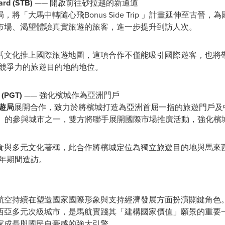
ard (STB)
—— 開啟前往砂拉越的新通道
將「大馬中轉隨心飛Bonus Side Trip 」計畫延伸至古晉
市場、渴望體驗真實旅遊的旅客，進一步提升到訪人次。
活文化推上國際旅遊地圖，這項合作不僅能吸引國際遊客，也將
具競爭力的旅遊目的地的地位。
 (PGT)
—— 強化檳城作為亞洲門戶
遊局
展開合作，致力於將檳城打造為亞洲首屈一指的旅遊門戶及
 Trip 」的參與城市之一，雙方將聯手展開國際市場推廣活動，強
食與多元文化著稱，此合作將檳城定位為獨立旅遊目的地與馬來
遊年期間造訪。
持續在塑造國家國際形象與支持經濟發展方面扮演關鍵角色。「大馬中轉
西亞多元次級城市，是馬航實踐其「建構國家價值」願景的重要
家成長與國民自豪感的強大引擎。