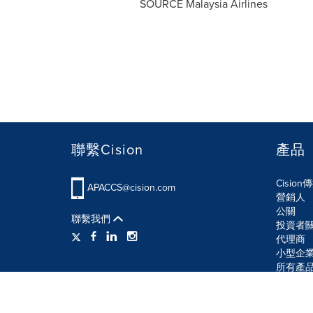
SOURCE Malaysia Airlines
聯繫Cision
產品
Cisio
APACCS@cision.com
營銷人
公關
聯繫我們
投資者
代理商
小型企
所有產
使用條款
隱私條款
信息安全政策
網站地圖
R