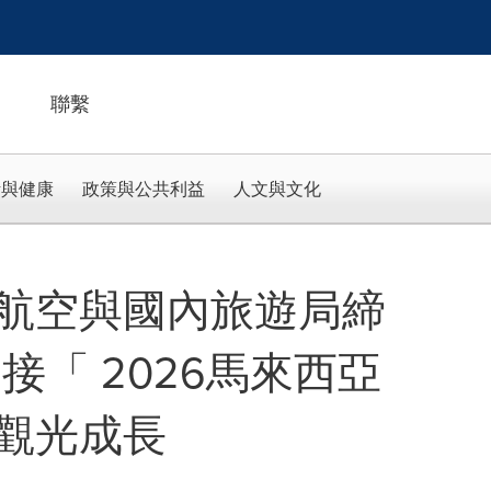
聯繫
活與健康
政策與公共利益
人文與文化
航空與國內旅遊局締
接「 2026馬來西亞
觀光成長