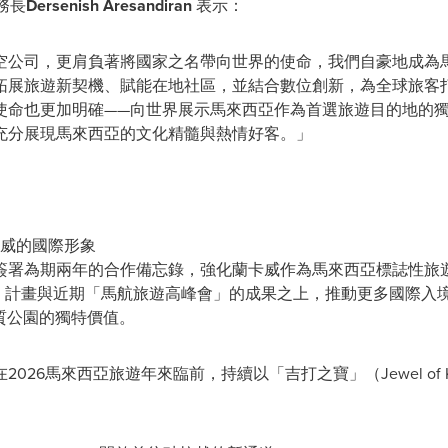
務長
Dersenish Aresandiran
表示：
空公司，更肩負著將國家之名帶向世界的使命，我們自豪地成為
拓展旅遊新契機、賦能在地社區，並結合數位創新，為全球旅客打
使命也更加明確——向世界展示馬來西亞作為首選旅遊目的地的
充分展現馬來西亞的文化精髓與熱情好客。」
卡威的國際形象
簽署為期兩年的合作備忘錄，強化蘭卡威作為馬來西亞標誌性旅
e Trip」計畫與近期「馬航旅遊高峰會」的成果之上，推動更多國
地質公園的獨特價值。
026馬來西亞旅遊年來臨前，持續以「吉打之寶」（Jewel of 
。