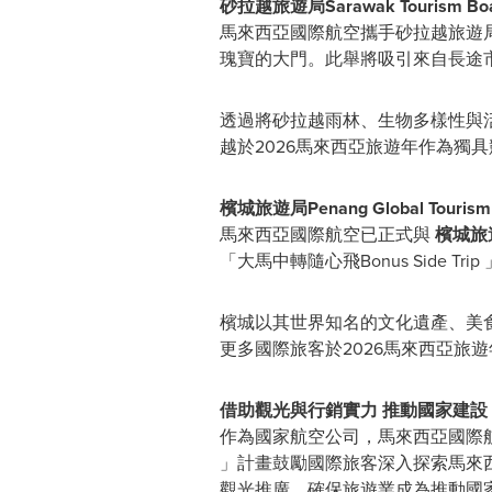
砂拉越旅遊局
Sarawak Tourism Bo
馬來西亞國際航空攜手砂拉越旅遊局，
瑰寶的大門。此舉將吸引來自長途
透過將砂拉越雨林、生物多樣性與
越於2026馬來西亞旅遊年作為獨
檳城
旅遊局
Penang Global Tourism
馬來西亞國際航空已正式與
檳城
旅
「大馬中轉隨心飛Bonus Side
檳城以其世界知名的文化遺產、美
更多國際旅客於2026馬來西亞旅
借助
觀光與行銷實力 推動國家建設
作為國家航空公司，馬來西亞國際航空
」計畫鼓勵國際旅客深入探索馬來
觀光推廣，確保旅遊業成為推動國