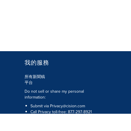
我的服務
所有新聞稿
平台
Do not sell or share my personal
information:
Submit via
Privacy@cision.com
Call Privacy toll-free: 877-297-8921
版權所有 © 2026 Cision US Inc.