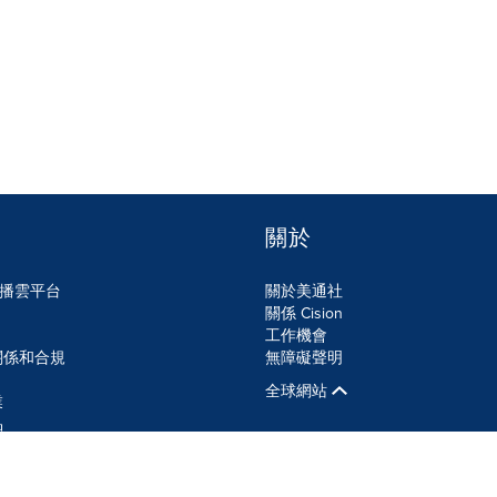
關於
n傳播雲平台
關於美通社
關係 Cision
工作機會
關係和合規
無障礙聲明
全球網站
業
品
SS
Cookie設定
無障礙