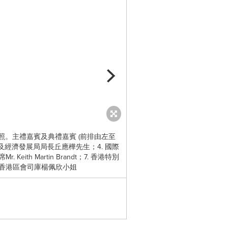
照。主禮嘉賓及典禮嘉賓 (前排由左至
由國際商會-香港區會(ICC
商務及經濟發展局局長丘應樺先生；4. 國際
21 世紀的轉口港」，參與討論的嘉賓
 Martin Brandt；7. 香港特別
裁Mr. Bertrand Che
商會－香港區會司庫楊佩欣小姐
Pamela Mar