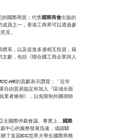
司的國際商貿；代售
國際商會
出版的
的成員之一，香港工商界可以透過參
和意見。
易體系，以及促進多邊相互投資，藉
的文獻，包括《聯合國工商企業與人
ICC-HK
的貢獻表示讚賞：「近年
署自由貿易協定和加入『區域全面
執業者條例》，以免限制外國律師
—亞太國際仲裁會議。事實上，
國際
仲裁中心的服務發展迅速，成績驕
舉辦了首屆
ICC
世界大學生國際商務