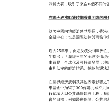
調解大賽，吸引了來自16個不同時
在現今經濟動盪時期香港面臨的機
隨著中國內地經濟蓬勃增長，香港
金融中心；也是國際法律與商務仲
過去25年來，香港反覆受到世界
生指出：「歷經三年的全球疫情現
由貿易、全球化及可持續發展；地
由和低稅的經濟體系、採納普通法
在世界經濟疲弱及其他因素影響之
來基金中預留了300億港元成立
行多項大型公共基礎建設工程，應
會的目標，例如醫療保健、公共房