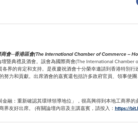
際商會
─
香港區會
(The International Chamber of Commerce –
Ho
論壇
暨
典禮及酒會。該會為國際商會(The International Chamber
貿各界的肯定和支持。是夜慶祝酒會十分榮幸邀請到香港特別行
的努力和貢獻。出席酒會的嘉賓還包括許多政府官員、領事使團
與金融：重新確認其環球領導地位」，很高興得到本地工商界的
商界友好出席。 (有關論壇內容及主講嘉賓，請按入：
https://bit