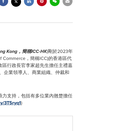
ng Kong
，簡稱
ICC-HK
)剛於2023年
 of Commerce，簡稱ICC)的香港區代
政區行政長官李家超先生擔任主禮嘉
、企業領導人、商業組織、仲裁和
鼎力支持，包括有多位業內翹楚擔任
.ly/3T5ryq1
)