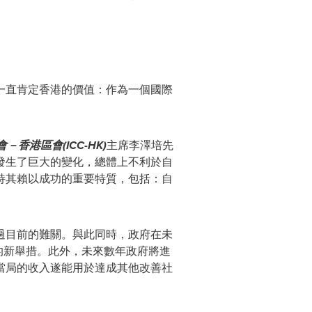
一直肯定香港的價
值
：作為一個國際
會－香港區會
(ICC-HK)
主席李澤培先
發生了巨大的變化，總體上不利於自
持其賴以成功的重要特質，包括：自
過目前的難關。與此同時，政府在未
的新舉措。此外，未來數年政府將進
當局的收入遂能用於達成其他改善社