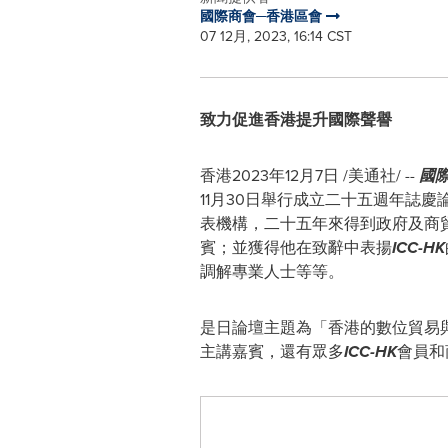
國際商會─香港區會
07 12月, 2023, 16:14 CST
致力促進香港提升國際聲譽
香港
2023年12月7日
/美通社/ --
國
11月30日舉行成立二十五週年誌慶
表機構，二十五年來得到政府及商
賓；並獲得他在致辭中表揚
ICC-HK
調解專業人士等等。
是日論壇主題為「香港的數位貿易
主講嘉賓，還有眾多
ICC-HK
會員和