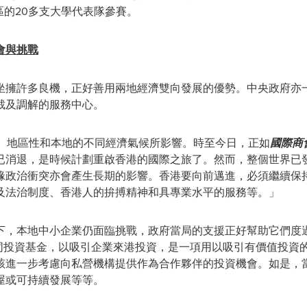
區的20多支大學代表隊參賽。
會與挑戰
坐擁許多良機，正好善用兩地經濟雙向發展的優勢。中央政府亦
裁及調解的服務中心。
性、地區性和本地的不同經濟氣候所影響
。
時至今日，正如
國際商
已消退，是時候計劃重啟香港的國際之旅了。然而，整個世界已
緣政治衝突亦會產生長期的影響。香港要向前邁進，必須繼續保
及法治制度、香港人的拚搏精神和具專業水平的服務等。」
下，本地中小企業仍面臨挑戰，政府當局的支援正好幫助它們度
共同投資基金，以吸引企業來港投資，是一項用以吸引有價
值
投資
該進一步考慮向私營機構提供作為合作夥伴的投資機會。如是，
屋或可持續發展等等。