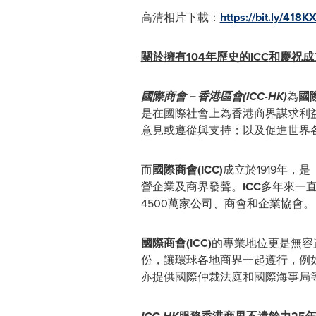
高清相片下載：
https://bit.ly/418K
關於擁有
104
年歷史的
ICC
和慶祝成
國際商會－香港區會
(ICC-HK)
為
國
是在國際社會上為香港商界謀求利
意見或遵從與支持；以及促進世界
而
國際商會
(ICC)
成立於1919年
營企業及商界發聲。
ICC
多年來一直
4500萬家公司、商會和企業協會。
國際商會
(ICC)
的專業地位更是無容
份，讓環球各地商界一起遵行，例如：國際
亦提供國際仲裁法庭和國際海事局