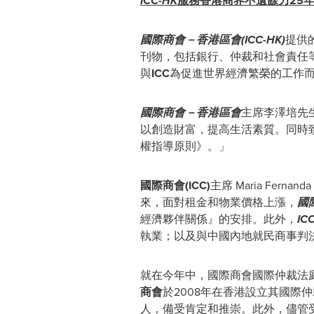
ICC-HK
服務香港商界不遺餘力
25
國際商會－香港區會
(ICC-HK
)
提供
刊物，包括銀行、仲裁和社會責任
與
ICC
為促進世界經濟繁榮的工作
國際商會－香港區會
主席李澤培先
以創造財富，提高生活素質。同時
權指導原則》。」
國際商會
(ICC)
主席 Maria Fernan
來，面對租金和物業價格上漲，
國
經濟夥伴關係』的安排。此外，
IC
執業；以及與中國內地就民商事判
就在今年中，國際商會國際仲裁法庭
商會
於2008年在香港設立其國際
人，備受肯定和推崇。此外，儘管