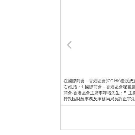
在國際商會－香港區會(ICC-HK)
右)包括：1. 國際商會－香港區會秘書鄺曉
商會-香港區會主席李澤培先生；5. 主禮嘉賓
行政區財經事務及庫務局局長許正宇先生；8.