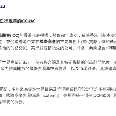
XZd
立
25
週年的
ICC-HK
際商會
(ICC)
的香港代表機構，於1998年成立，反映香港《基本
益，並促進香港企業在
國際商會
的主要事務上作出貢獻，例如就
各地的商務交流。其成員包括領先的公司、商會、商業協會和調
，是「世界商業組織」，享有聯合國及其特定機構的崇高顧問地位
致力推廣開放的國際貿易和投資體系，以及市場經濟。其網絡遍
置疑，多年來為促進世界貿易及管理商業操守設定了許多相關措
商業貿易術語(Incoterms)、信用證統一慣例(UCP600)、
等重要的服務。