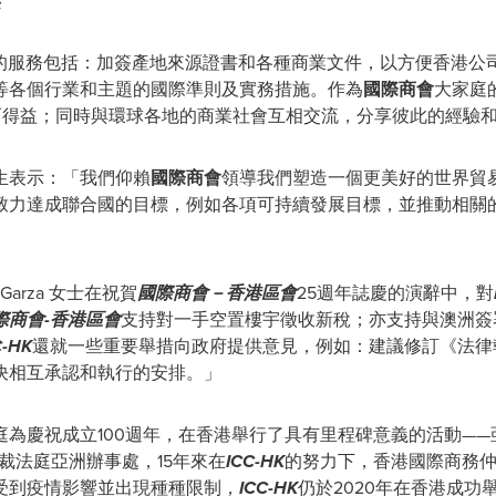
年
的服務包括：加簽產地來源證書和各種商業文件，以方便香港公
等各個行業和主題的國際準則及實務措施。作為
國際商會
大家庭
而得益；同時與環球各地的商業社會互相交流，分享彼此的經驗
生表示：「我們仰賴
國際商會
領導我們塑造一個更美好的世界貿
致力達
成
聯合國的目標，例如各項可持續發展目標，並推動相關
da Garza 女士在祝賀
國際商會－香港區會
25週年誌慶的演辭中，對
際商會
-
香港區會
支持對一手空置樓宇徵收新稅；亦支持與澳洲簽
C-HK
還就一些重要舉措向政府提供意見，例如：建議修訂《法律
決相互承認和執行的安排。」
為慶祝成立100週年，在香港舉行了具有里程碑意義的活動—
仲裁法庭亞洲辦事處，15年來在
ICC-HK
的努力下，香港國際商務
受到疫情影響並出現種種限制，
ICC-HK
仍於2020年在香港成功