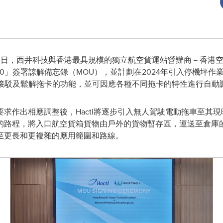
 4月3日，西井科技與香港最具規模的獨立航空貨運站營辦商－香港空
r P40」簽署諒解備忘錄（MOU），並計劃在2024年引入停機
將配備自動接駁及鬆解拖卡的功能，並可因應各種不同拖卡的特性進行自動
求作出相應調整後，Hactl將逐步引入無人駕駛電動拖車至其
的路程，將入口航空貨箱貨物由戶外的貨物暫存區，運送至倉庫
至更長和更複雜的應用範圍和路線。