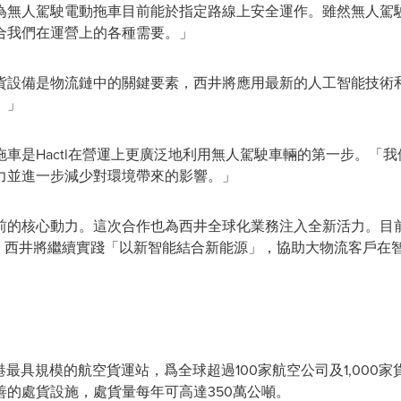
無人駕駛電動拖車目前能於指定路線上安全運作。雖然無人駕駛技術
合我們在運營上的各種需要。」
設備是物流鏈中的關鍵要素，西井將應用最新的人工智能技術和新
。」
車是Hactl在營運上更廣泛地利用無人駕駛車輛的第一步。「
力並進一步減少對環境帶來的影響。」
前的核心動力。這次合作也為西井全球化業務注入全新活力。目前
來，西井將繼續實踐「以新智能結合新能源」，協助大物流客戶在
港最具規模的航空貨運站，爲全球超過100家航空公司及1,000
的處貨設施，處貨量每年可高達350萬公噸。