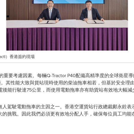
ctl）香港簽約現場
的重要考慮因素。每輛Q-Tractor P40配備高精準度的全球衛
碰撞。其性能大致與貨站現時使用的柴油拖車相若，但基於安全理
在每次充電後能行駛達75公里，而使用電動拖車亦有助貨站有效地大幅
無人駕駛電動拖車的主因之一。香港空運貨站行政總裁鄺永銓表
大的挑戰。因此我們必須更有效地分配人手，確保每位員工均能