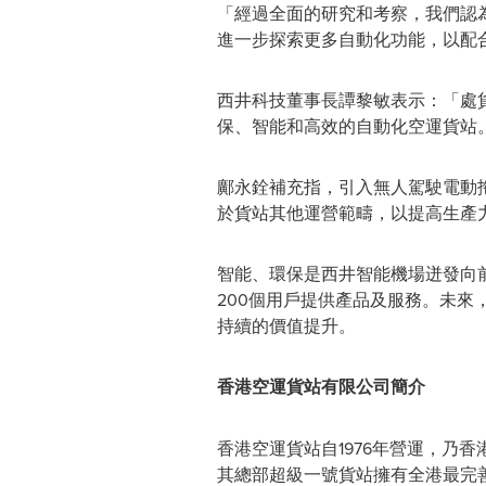
「經過全面的研究和考察，我們認為
進一步探索更多自動化功能，以配
西井科技董事長譚黎敏表示：「處貨
保、智能和高效的自動化空運貨站
鄺永銓補充指，引入無人駕駛電動拖
於貨站其他運營範疇，以提高生產
智能、環保是西井智能機場迸發向
200個用戶提供產品及服務。未
持續的價值提升。
香港空運貨站有限公司簡介
香港空運貨站自1976年營運，乃香
其總部超級一號貨站擁有全港最完善