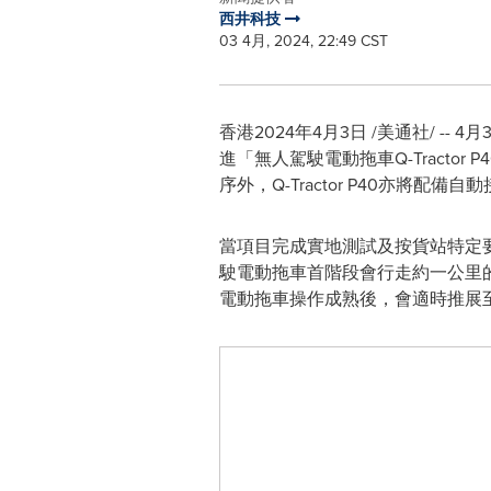
西井科技
03 4月, 2024, 22:49 CST
香港
2024年4月3日
/美通社/ --
進「無人駕駛電動拖車Q-Tracto
序外，Q-Tractor P40亦
當項目完成實地測試及按貨站特定要
駛電動拖車首階段會行走約一公里
電動拖車操作成熟後，會適時推展