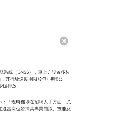
星導航系統（GNSS），車上亦設置多枚
由，其行駛速度則限於每小時8公
減少碳排放。
示：「現時機場在招聘人手方面，尤
在適當崗位發揮其專業知識、技能及