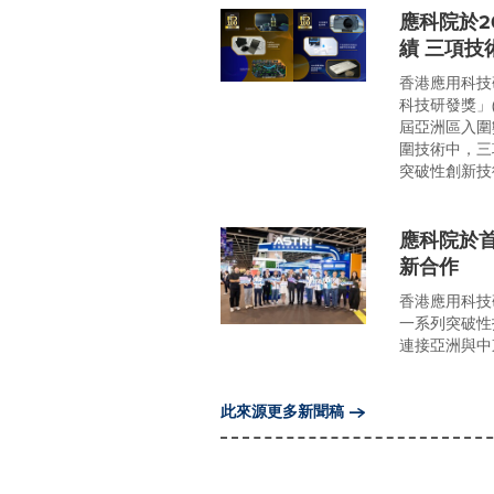
應科院於2
績 三項技
香港應用科技
科技研發獎」(
屆亞洲區入圍
圍技術中，三
突破性創新技術
應科院於首
新合作
香港應用科技研
一系列突破性
連接亞洲與中
此來源更多新聞稿