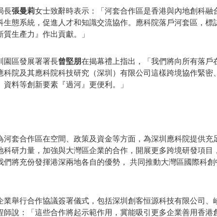
局長
張曼莉
女士致辭時表示：「河套合作區是香港與內地創科融
科生態系統，促進人才和知識交流協作。應科院落戶河套區，標
新質生產力』作出貢獻。」
圳園區發展署署長
曾堅朋
在揭幕禮上指出，「我們將向所有落戶
應科院及其應科院科技研究（深圳）有限公司這樣跨境協作緊密
、資料等創新要素『過河』更便利。」
為河套合作區在空間、政策及資金等方面，為深圳應科院提供充
地科研力量，加強與大灣區企業的合作，開展更多跨境研發項目
我們將充份發揮港深兩地各自的優勢， 共同推動大灣區國際科創
企業舉行合作協議簽署儀式，包括深圳創客恒源科技有限公司、峻
程師說：「這些合作將起示範作用，冀能吸引更多企業善用香港