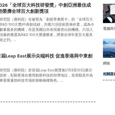
026「全球百大科技研發獎」中創亞洲最佳成
術榮膺全球百大創新獎項
研究院（應科院）在被譽為「創新界奧斯卡」的「全球百大
R&D 100大獎)中再創佳績，共獲六項技術晉身終選，成為今
電腦與
數量最多的機構，亦是美國以外表現最突出的機構。六項入
項最終獲選為R&D 100大獎優勝者，躋身全球年度百大最具
之列。...
屆Leap East展示尖端科技 促進香港與中東創
網絡
究院（應科院）於首屆Leap East展覽會(7月8至10日)展示
相關題
技術，彰顯香港在應用創新科技的領導地位，並突顯其作為
東發展蓬勃科技市場的策略橋樑角色。...