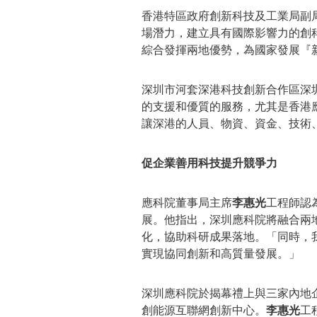
香港特區政府創新科技及工業局副
場潛力，建立具有國際影響力的創
綜合發揮兩地優勢，為國家發展『
深圳市河套深港科技創新合作區深
的支援和優質的服務，尤其是香港
讓深港的人員、物資、資金、技術
促企業善用科技提升競爭力
應科院董事局主席
李惠光
工程師認
展。他指出，深圳應科院將融合兩
化，協助科研成果落地。「同時，
實現協同創新和高質量發展。」
深圳應科院於揭幕禮上與三家內地
創能源互聯網創新中心。
李惠光
工