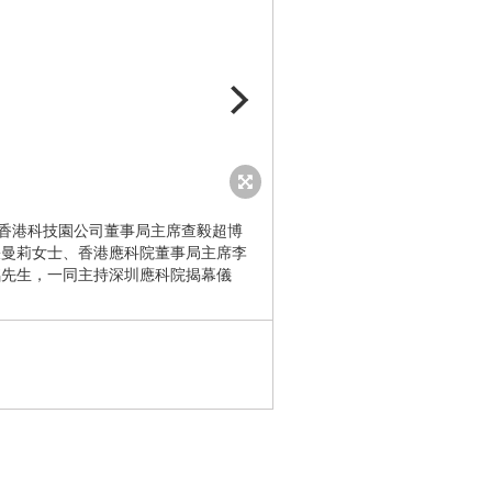
、香港科技園公司董事局主席查毅超博
在一眾嘉賓見證下，深圳應科
張曼莉女士、香港應科院董事局主席李
能源有限公司董事長趙興源先
銘先生，一同主持深圳應科院揭幕儀