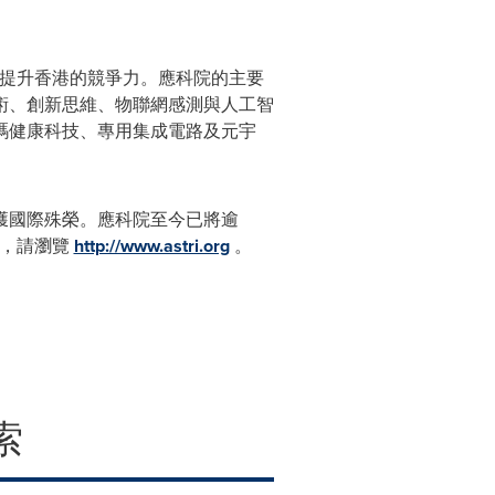
究提升香港的競爭力。應科院的主要
術、創新思維、物聯網感測與人工智
碼健康科技、專用集成電路及元宇
獲國際殊榮。應科院至今已將逾
訊，請瀏覽
http://www.astri.org
。
索