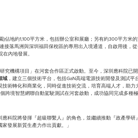
)佔地約1,100平方米，包括辦公室和展廳；另有約300平方
」是連接落馬洲與深圳福田保稅區的專用出入境通道，自啟用後，
院在內地發展。
礎研究機構項目」在河套合作區正式啟動。至今，深圳應科院已
領域
，建立三個技術平台，包括GaN高端電源技術開發及測試平台
現技術轉化和商業化，同時促進技術交流，培育高端人才，助力
首個跨境智慧網聯自動駕駛測試在河套啟動，成功協同完成多種
圳應科院將發揮『超級聯繫人』的角色，並繼續推動『政產學研
國家發展新質生產力作出貢獻。」