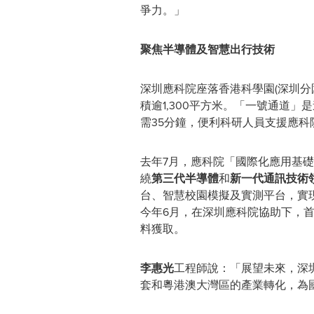
爭力。」
聚焦半導體及智慧出行技術
深圳應科院座落香港科學園(深圳分園
積逾1,300平方米。「一號通道
需35分鐘，便利科研人員支援應科
去年7月，應科院「國際化應用基
繞
第三代半導體
和
新一代通訊技術
台、智慧校園模擬及實測平台，實
今年6月，在深圳應科院協助下，
料獲取。
李惠光
工程師說：「展望未來，深
套和粵港澳大灣區的產業轉化，為