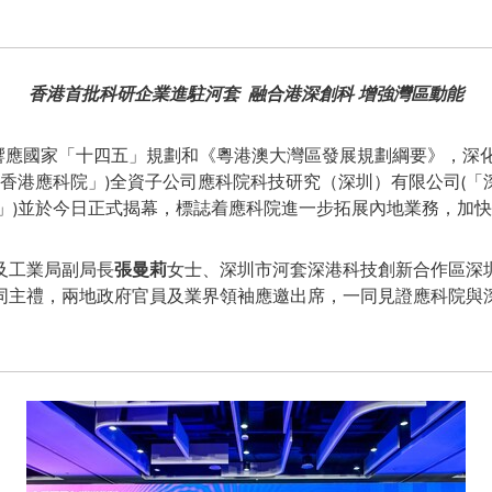
香港首批科研企業進駐河套
融合港深創科 增強灣區動能
- 為響應國家「十四五」規劃和《粵港澳大灣區發展規劃綱要》，
「香港應科院」)全資子公司應科院科技研究（深圳）有限公司(「
區」)並於今日正式揭幕，標誌着應科院進一步拓展內地業務，加
及工業局副局長
張曼莉
女士、深圳市河套深港科技創新合作區深
同主禮，兩地政府官員及業界領袖應邀出席，一同見證應科院與