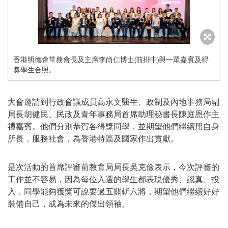
香港明德會常務會長及主席李尚仁博士(前排中)與一眾嘉賓及得
獎學生合照。
大會邀請到行政會議成員高永文醫生、政制及內地事務局副
局長胡健民、民政及青年事務局首席助理秘書長陳庭恩作主
禮嘉賓。他們分別恭賀各得獎同學，
並期望他們繼續用自身
所長
，服務社會，為香港
特區
及國家作出貢獻。
是次活動的首席評審前教育局局長吳克儉表示，今次評審的
工作並不容易，因為每位入選的學生都表現優秀、認真、投
入，同學能夠獲獎可說要過五關斬六將，期望他們繼續好好
裝備自己，成為未來的傑出領袖。