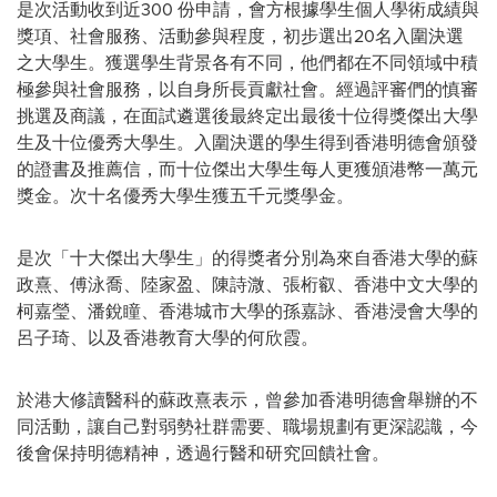
是次活動收到近300 份申請，會方根據學生個人學術成績與
獎項、社會服務、活動參與程度，初步選出20名入圍決選
之大學生。獲選學生背景各有不同，他們都在不同領域中積
極參與社會服務，以自身所長貢獻社會。經過評審們的慎審
挑選及商議，在面試遴選後最終定出最後十位得獎傑出大學
生及十位優秀大學生。入圍決選的學生得到香港明德會頒發
的證書及推薦信，而十位傑出大學生每人更獲頒港幣一萬元
獎金。次十名優秀大學生獲五千元獎學金。
是次「十大傑出大學生」的得獎者分別為來自香港大學的蘇
政熹、傅泳喬、陸家盈、陳詩溦、張桁叡、香港中文大學的
柯嘉瑩、潘銳瞳、香港城市大學的孫嘉詠、香港浸會大學的
呂子琦、以及香港教育大學的何欣霞。
於港大修讀醫科的蘇政熹表示，曾參加香港明德會舉辦的不
同活動，讓自己對弱勢社群需要、職場規劃有更深認識，今
後會保持明德精神，透過行醫和研究回饋社會。