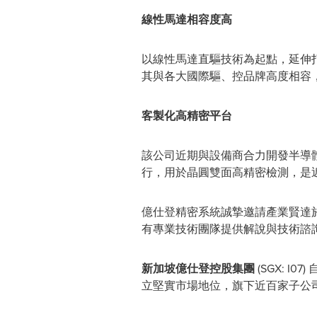
線性馬達相容度高
以線性馬達直驅技術為起點，延伸
其與各大國際驅、控品牌高度相容
客製化高精密平台
該公司近期與設備商合力開發半導體
行，用於晶圓雙面高精密檢測，是
億仕登精密系統誠摯邀請產業賢達於8
有專業技術團隊提供解說與技術諮
新加坡億仕登控股集團
(SGX: 
立堅實市場地位，旗下近百家子公