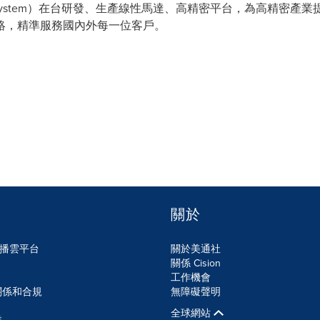
ision System）在台研發、生產線性馬達、高精密平台，為高精
絡，精準服務國內外每一位客戶。
關於
n傳播雲平台
關於美通社
關係 Cision
工作機會
關係和合規
無障礙聲明
全球網站