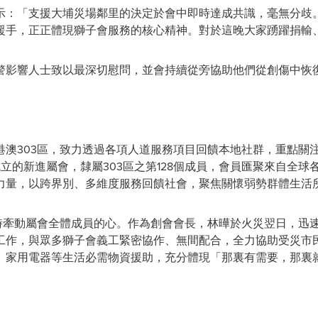
示：「支援大埔災場鄰里的決定於會中即時達成共識，毫無分歧
援手，正正體現獅子會服務的核心精神。對於這晚大家踴躍捐輸
警影響人士致以最深切慰問，並會持續從旁協助他們從創傷中恢
港澳303區，致力透過各項人道服務項目回饋本地社群，重點關
立的新進屬會，隸屬303區之第128個成員，會員匯聚來自全球
力量，以跨界別、多維度服務回饋社會，聚焦關懷弱勢群體生活
即時牽動屬會全體成員的心。作為創會會長，林曄於火災翌日，迅
工作，與眾多獅子會義工緊密協作、無間配合，全力協助受災市
、家用電器等生活必需物資援助，充分體現「那裏有需要，那裏