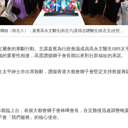
姐（前左八），嘉賓高永文醫生(前左六)及陸志聰醫生(前左五)合照 。
定屬會的果斷行動。主講嘉賓為行政會議成員高永文醫生GBS太
識的重要性相連，高度讚揚獅子會長期以來對社群福祉的承諾。
生太平紳士亦出席致辭，讚揚香港大都會獅子會堅定支持救援籌
姐亦親臨上台，表揚大都會獅子會林曄會長，在災難後迅速調整晚
子會「我們服務」的核心使命。