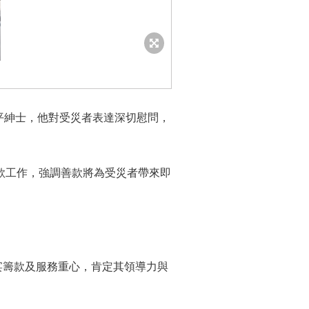
平紳士，他對受災者表達深切慰問，
款工作，強調善款將為受災者帶來即
宴籌款及服務重心，肯定其領導力與