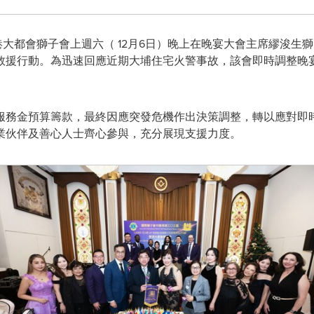
- 香港大都會獅子會上週六（ 12月6日）晚上在晚宴大會主席繆浚
救援行動。為迅速回應近期大埔住宅火警事故，該會即時調整晚
服務金預算籌款，最終因應突發危機作出決策調整，轉以應對即
業伙伴及善心人士齊心參與，充分展現支援力度。