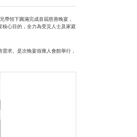
生獅兄帶領下圓滿完成首屆慈善晚宴，
宴核心目的，全力為受災人士及家庭
時需求。是次晚宴假雍人會館舉行，