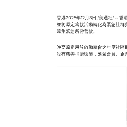
香港
2025年12月8日
/美通社/ -
並將原定籌款活動轉化為緊急社群
籌集緊急所需善款。
晚宴原定用於啟動屬會之年度社區
設有慈善捐贈環節，匯聚會員、企