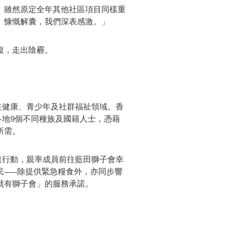
。雖然原定全年其他社區項目同樣重
、慷慨解囊，我們深表感激。」
復，走出陰霾。
注健康、青少年及社群福祉領域。香
各地9個不同種族及國籍人士，憑藉
所需。
速行動，親率成員前往藍田獅子會幸
民——除提供緊急糧食外，亦同步響
就有獅子會」的服務承諾。