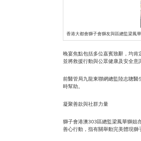
香港大都會獅子會獅友與區總監梁鳳華獅
晚宴焦點包括多位嘉賓致辭，均肯
並將救援行動與公眾健康及安全意
前醫管局九龍東聯網總監陸志聰醫
時幫助。
凝聚善款與社群力量
獅子會港澳303區總監梁鳳華獅
善心行動，指有關舉動完美體現獅