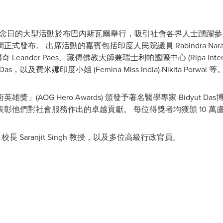
紀念日的大型活動於布巴內斯瓦爾舉行，吸引社會各界人士踴躍參與。
布。 出席活動的嘉賓包括印度人民院議員 Rabindra Naray
 Leander Paes、藏傳佛教大師兼瑞士利帕國際中心 (Ripa Internati
Das，以及費米娜印度小姐 (Femina Miss India) Nikita Porwal 等
AOG Hero Awards) 頒發予著名醫學專家 Bidyut Das博士
datta，以表彰他們對社會服務作出的卓越貢獻。 每位得獎者均獲頒 10 
 校長 Saranjit Singh 教授，以及多位高級行政官員。