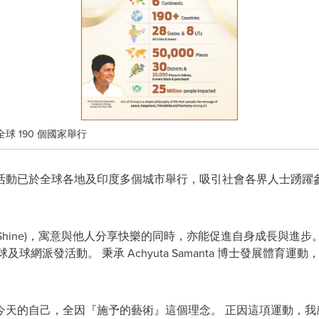
球 190 個國家舉行
活動已於全球各地及印度多個城市舉行，吸引社會各界人士踴躍參
to Shine)，寓意與他人分享快樂的同時，亦能促進自身成長與
球及球網派發活動。 秉承 Achyuta Samanta 博士發展體
夠成就今天的自己，全因『施予的藝術』這個理念。 正因這項運動，