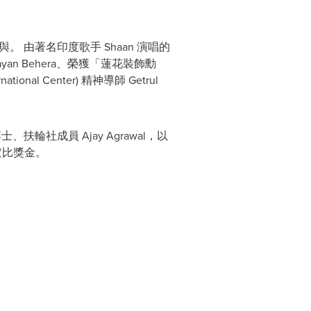
 由著名印度歌手 Shaan 演唱的
an Behera、榮獲「蓮花裝飾勳
onal Center) 精神導師 Getrul
。
、扶輪社成員 Ajay Agrawal，以
萬盧比獎金。