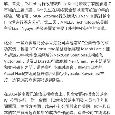
解。首先，Cyberbay行政總裁Felix Kan將發表了有關香港IT
市場的主題演講，Kan先生在網絡安全領域擁有超過10年的
經驗。緊接著，MOR Software行政總裁Vu Van Tu 將對越南
IT市場進行深入分析。第二天，AMELA Technology成長部
主管Liam Nguyen將發表關於主要IT
外判
中心評估的演講。
此外，一些嘉賓還將分享香港公司與越南ICT企業合作的成
功案例，包括LYF Consulting業務發展經理Joseph Lam；擁
有超過23年軟件發展經驗的NextGen Solutions技術總監
Victor Sin，以及El Dorado行政總裁 Neil Chan。在主題演講
和案例研究之間，還將舉行小組討論會，由來自日本的
Accel Hack技術總監兼聯合創辦人Kyosuke Kawamura主
持，所有演講嘉賓都將參與對話。
在2024
越南資訊通信技術峰會
上，與會者將有機會與越南
ICT公司進行一對一會面，以解決與越南開發人員合作的相
關問題。主辦方強調，越南
外判
公司與來自美國、歐洲和日
本的客戶有著超過10年的成功合作記錄。這些公司在網絡和