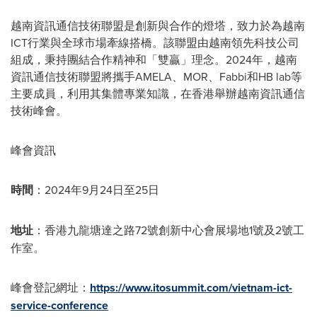
越南資訊通信技術聯盟是創新與合作的燈塔，致力於為越南
ICT行業與全球市場牽線搭橋。該聯盟由越南領先科技公司
組成，秉持團結合作精神和「雙贏」理念。2024年，越南
資訊通信技術聯盟將攜手AMELA、MOR、Fabbi和HB lab等
主要成員，利用其集體專業知識，在香港舉辦
越南資訊通信
技術峰會
。
峰會資訊
時間
：2024年9月24日至25日
地址
：香港九龍塘達之路72號創新中心
會展場地1號及2號工
作室
。
峰會登記網址
：
https://www.itosummit.com/vietnam-ict-
service-conference