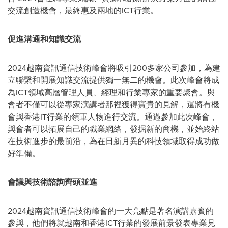
交流創造機會，最終惠及兩地的ICT行業。
促進溝通和知識交流
2024
越南資訊通信技術峰會
將吸引200多家公司參加，為建
立聯繫和開展知識交流提供獨一無二的機會。此次峰會將成
為ICT領域高層管理人員、經理和行業專家的重要聚會。與
會者不僅可以從專家演講者那裡獲得寶貴的見解，還將有機
會與香港IT行業的領軍人物進行交流。通過參加此次峰會，
與會者可以拓展自己的職業網絡，發掘新的商機，並始終站
在技術進步的最前沿，為在日新月異的科技領域取得成功做
好準備。
會議與技術諮詢齊頭並進
2024
越南資訊通信技術峰會
的一大亮點是著名演講嘉賓的
參與，他們將就越南和香港ICT行業的發展前景發表專業見