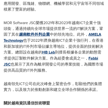
應用開發、區塊鏈、物聯網、機械學習和元宇宙等不同領域
積累了豐富的經驗。
MOR Software JSC榮獲2021年和2023年越南ICT企業十強
頭銜
，通過持續向全球市場提供世界一流的IT解決方案，鞏
固了其在
越南軟件
外判
企業
中的領先地位。此外，
AMELA
Technology
也于2022年躋身越南ICT企業十強行列，在香港
和新加坡的IT
外判
市場佔據主導地位，提供全面的技術解決
方案。總部設在越南的
HB Lab
則擅長根據各企業的動態需
求提供
訂製
軟件解決方案。作為組委會成員之一，
Fabbi
JSC
也展示了其作為離岸開發公司的專業技能，為國際市場
提供高品質的IT
外判
服務。
越南領先ICT公司在此次峰會上緊密合作，彰顯他們的集體
實力，以及致力於推動創新和建立全球合作關係的承諾。
關於越南資訊通信技術聯盟