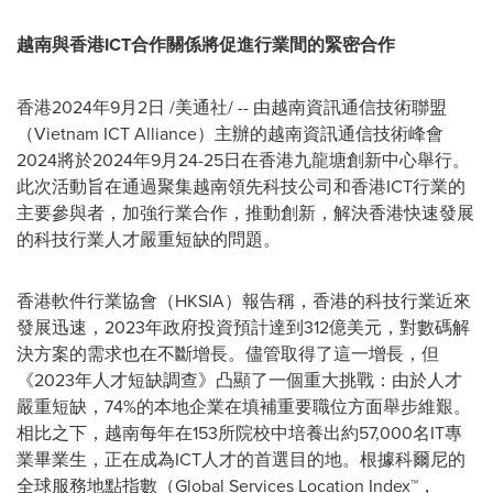
越南與香港
ICT
合作關係將促進行業間的緊密合作
香港
2024年9月2日
/美通社/ -- 由越南資訊通信技術聯盟
（Vietnam ICT Alliance）主辦的
越南資訊通信技術峰會
2024
將於2024年9月24-25日在香港九龍塘創新中心舉行。
此次活動旨在通過聚集越南領先科技公司和香港ICT行業的
主要參與者，加強行業合作，推動創新，解決香港快速發展
的科技行業人才嚴重短缺的問題。
香港軟件行業協會（HKSIA）報告稱，香港的科技行業近來
發展迅速，2023年政府投資預計達到312億美元，對數碼解
決方案的需求也在不斷增長。儘管取得了這一增長，但
《2023年人才短缺調查》凸顯了一個重大挑戰：由於人才
嚴重短缺，74%的本地企業在填補重要職位方面舉步維艱。
相比之下，越南每年在153所院校中培養出約57,000名IT專
業畢業生，正在成為ICT人才的首選目的地。根據科爾尼的
全球服務地點指數（Global Services Location Index™，