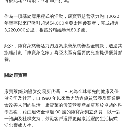
可彼此建立聯繫，
互
相加油打氣。
作為一項基於應用程式的活動，康寶萊慈善活力跑自2020
年舉辦以來已吸引超過54,000名亞太區參賽者，完成超過
3,220,000公里，相當於環繞地球80多圈。
此外，康寶萊慈善活力跑還為康寶萊慈善基金籌款，透過其
旗艦計劃「康寶萊之家」為亞太區有需要的兒童提供優質營
養。
關於康寶萊
康寶萊(紐約證券交易所代碼：HLF)為全球領先的健康及保
健公司及社群，自 1980 年以來致力透過優質營養及事業機
會改善人們的生活。康寶萊的優質營養產品奠基於卓越的科
學基礎，藉由遍佈全球逾 90 國的康寶萊獨立會員，以一對
一諮詢及社群支持，鼓勵客戶選擇更健康活躍的生活模式，
活出豐盛人生。