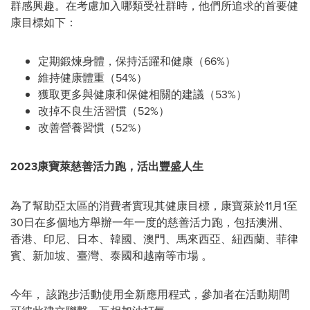
群感興趣。在考慮加入哪類受社群時，他們所追求的首要健
康目標如下：
定期鍛煉身體，保持活躍和健康（66%）
維持健康體重（54%）
獲取更多與健康和保健相關的建議（53%）
改掉不良生活習慣（52%）
改善營養習慣（52%）
2023
康寶萊慈善活力跑，活出豐盛人生
為了幫助亞太區的消費者實現其健康目標，康寶萊於11月1至
30日在多個地方舉辦一年一度的慈善活力跑，包括澳洲、
香港、印尼、日本、韓國、澳門、馬來西亞、紐西蘭、菲律
賓、新加坡、臺灣、泰國和越南
等市場
。
今年， 該跑步活動使用全新應用程式，參加者在活動期間