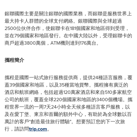
銀聯國際主要是關注銀聯的國際業務，而銀聯是服務世界上
最大持卡人群體的全球支付網絡。銀聯國際與全球超過
2500位伙伴合作，使銀聯卡在181個國家和地區得到受理，
並在79個國家和地區發行。在中國大陸以外，受理銀聯卡的
商戶超過3800萬個，ATM機則達到176萬台。
攜程簡介
攜程是國際一站式旅行服務提供商，提供24種語言服務，覆
蓋39個國家和地區，以及35種當地貨幣。攜程擁有廣泛的
酒店和航班網絡，包括超過120萬家酒店和來自510多家航空
公司的航班，覆蓋全球220個國家和地區的3400個機場。攜
程世界一流的一周7天24小時全天候多種語言客戶服務，以
及在愛丁堡、東京和首爾的額外中心，有助於為全球數以百
萬計的客戶"創造最佳旅行體驗"。想要預訂您的下一次旅
行，請訪問
trip.com
。