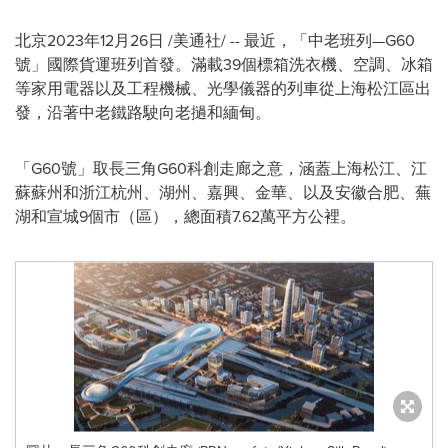
北京
2023年12月26日
/美通社/ -- 最近，「中老班列—G60
號」國際貨運班列首發。滿載39個標箱洗衣機、空調、冰箱
等家用電器以及工程機械、光學儀器的列車從上海松江區出
發，沿著中老鐵路駛向老撾和緬甸。
「G60號」取長三角G60科創走廊之意，涵蓋上海松江、江
蘇蘇州和浙江杭州、湖州、嘉興、金華、以及安徽合肥、蕪
湖和宣城9個市（區），總面積7.62萬平方公裡。