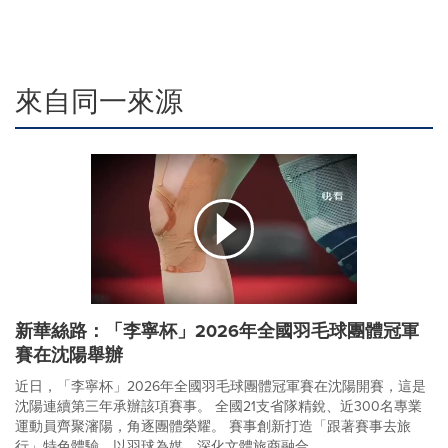
來自同一來源
新華絲路：「李寧杯」2026年全國羽毛球團體冠軍
賽在沈陽舉辦
近日，「李寧杯」2026年全國羽毛球團體冠軍賽在沈陽開賽，這是
沈陽連續第三年承辦該項賽事。 全國21支省隊精銳、近300名專業
運動員齊聚瀋陽，角逐團體榮耀。 賽事創新打造「跟著賽事去旅
行」特色體驗，以羽球為媒，深化文體旅商融合。...