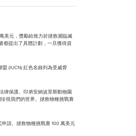
00 萬美元，獎勵給致力於拯救瀕臨滅
賽者都提出了具體計劃，一旦獲得資
IUCN) 紅色名錄列為受威脅
供法律保護。印弟安納波里斯動物園
們珍視我們的世界。拯救物種挑戰賽
申請。拯救物種挑戰賽 100 萬美元