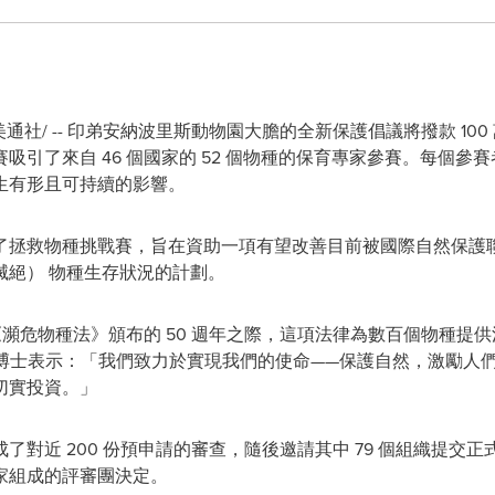
美通社/ -- 印弟安納波里斯動物園大膽的全新保護倡議將撥款 1
吸引了來自 46 個國家的 52 個物種的保育專家參賽。每個參
生有形且可持續的影響。
拯救物種挑戰賽，旨在資助一項有望改善目前被國際自然保護聯盟 (
滅絕） 物種生存狀況的計劃。
國《瀕危物種法》頒布的 50 週年之際，這項法律為數百個物種提
博士表示：「我們致力於實現我們的使命——保護自然，激勵人
切實投資。」
對近 200 份預申請的審查，隨後邀請其中 79 個組織提交正式
家組成的評審團決定。