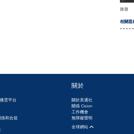
旅遊
相關題
關於
n傳播雲平台
關於美通社
關係 Cision
工作機會
關係和合規
無障礙聲明
全球網站
業