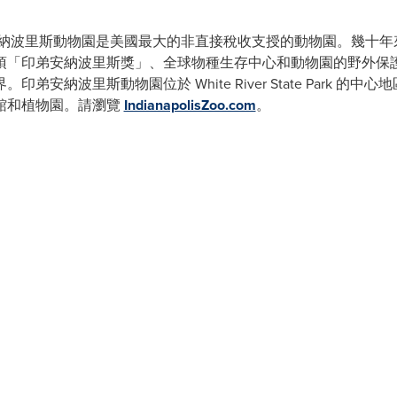
納波里斯動物園是美國最大的非直接稅收支授的動物園。幾十年
項「印弟安納波里斯獎」、全球物種生存中心和動物園的野外保
安納波里斯動物園位於 White River State Park 
館和植物園。請瀏覽
IndianapolisZoo.com
。