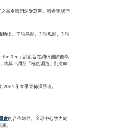
質之高令我們深受鼓舞。我希望我們
、17 種鳥類、3 種魚類、3 種
 the Red」計劃旨在調低國際自然
」，將其下調至「極度瀕危」則意味
024 年春季宣佈獲勝者。
員會
的合作夥伴。全球中心致力於
貢獻。