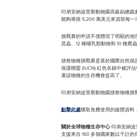
印弟安納波里斯動物園高級副總裁
能夠籌措 5,200 萬美元來資助
挑戰賽的申請不僅體現了明顯的地理多
昆蟲、12 種哺乳類動物和 10 種
拯救物種挑戰賽是基於國際自然保護聯盟
保護聯盟 (IUCN) 紅色名錄
著該物種的生存機會提高了。
印弟安納波里斯動物園拯救物種挑戰
點擊此處
獲取免費使用的媒體資料，
關於全球物種生存中心
印弟安納波
支援來自 160 多個國家數以千