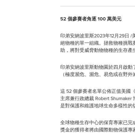
52
個參賽者角逐 100
萬美元
印弟安納波里斯
2023年12月29日
/
絕物種的單一組織。拯救物種挑戰賽
助，將對受威脅動物物種的生存產
印弟安納波里斯動物園於四月啟動了
（極度瀕危、瀕危、易危或在野外
這 52 個參賽者名單公佈正值美
主席兼行政總裁
Robert Shumaker
是對保護和維護地球生命多樣性的
全球物種生存中心的保育專家已完成了
獎金的獲得者將由國際動物保護專