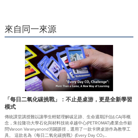
來自同一來源
「每日二氧化碳挑戰」：不止是桌游，更是全新學習
模式
傳統課堂講授難以讓學生輕鬆理解碳足跡、生命週期評估(LCA)等概
念，朱拉隆功大學石化與材料技術卓越中心(PETROMAT)產業合作顧
問Varoon Varanyanond另闢蹊徑，選用了一款卡牌桌游作為教學工
具。 這款名為《每日二氧化碳挑戰》(Every Day CO₂...