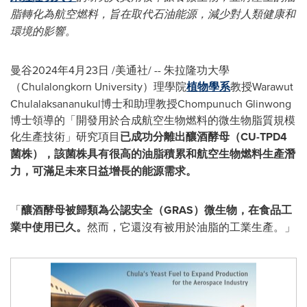
脂轉化為航空燃料，旨在取代石油能源，減少對人類健康和
環境的影響。
曼谷2024年4月23日 /美通社/ -- 朱拉隆功大學
（Chulalongkorn University）理學院
植物學系
教授Warawut
Chulalaksananukul博士和助理教授Chompunuch Glinwong
博士領導的「開發用於合成航空生物燃料的微生物脂質規模
化生產技術」研究項目
已成功分離出釀酒酵母（CU-TPD4
菌株），該菌株具有很高的油脂積累和航空生物燃料生產潛
力，可滿足未來日益增長的能源需求。
「
釀酒酵母被歸類為公認安全（GRAS）微生物，在食品工
業中使用已久。
然而，它還沒有被用於油脂的工業生產。」