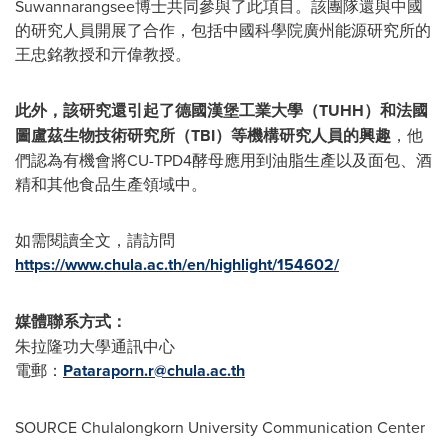
Suwannarangsee博士共同參與了此項目。該團隊還與中國
的研究人員開展了合作，包括中國科學院廣州能源研究所的
王忠銘教授和亓偉教授。
此外，該研究還引起了德國漢堡工業大學（TUHH）和法國
圖盧茲生物技術研究所（TBI）等機構研究人員的興趣
，他
們認為有機會將CU-TPD4酵母應用到油脂生產以及面包、酒
精和其他食品生產領域中。
如需閱讀全文，請訪問
https://www.chula.ac.th/en/highlight/154602/
媒體聯系方式：
朱拉隆功大學通訊中心
電郵：
Pataraporn.r@chula.ac.th
SOURCE
Chulalongkorn University
Communication Center