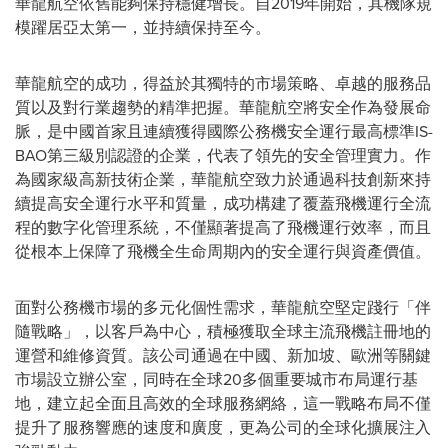
華龍航空依舊能夠保持穩健增長。自2019年開始，其機隊規
模躍居亞太第一，並持續保持至今。
華龍航空的成功，得益於其獨特的市場策略、卓越的服務品
質以及對行業趨勢的精準把握。華龍航空將安全作為發展命
脈，是中國首家且連續獲得國際公務機安全運行最高標準IS-
BAO第三級別認證的企業，代表了領先的安全管理實力。作
為國家級高新技術企業，華龍航空致力於通過科技創新來持
續提高安全運行水平和質量，成功構建了覆蓋飛機運行全流
程的數字化管理系統，不僅顯著提高了飛機運行效率，而且
從根本上保障了飛機全生命周期內的安全運行與資產價值。
面對公務機市場的多元化個性需求，華龍航空堅定踐行「伴
隨戰略」，以客戶為中心，積極獲取全球主流飛機註冊地的
運營和維修資質。該公司通過在中國、新加坡、歐洲等關鍵
市場設立辦公室，同時在全球20多個重要城市布局運行基
地，建立起全面且高效的全球服務網絡，這一戰略布局不僅
提升了服務響應的速度和廣度，更為公司的全球化擴展注入