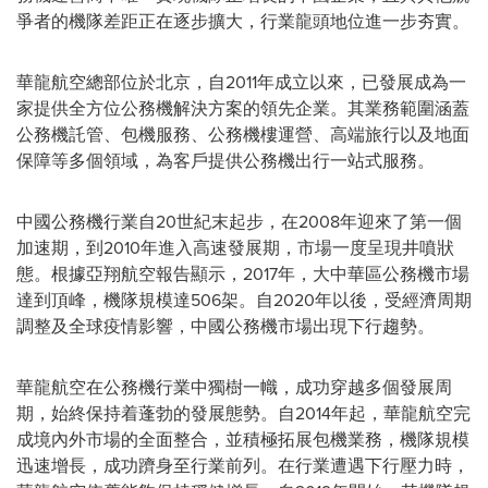
爭者的機隊差距正在逐步擴大，行業龍頭地位進一步夯實。
華龍航空總部位於北京，自2011年成立以來，已發展成為一
家提供全方位公務機解決方案的領先企業。其業務範圍涵蓋
公務機託管、包機服務、公務機樓運營、高端旅行以及地面
保障等多個領域，為客戶提供公務機出行一站式服務。
中國公務機行業自20世紀末起步，在2008年迎來了第一個
加速期，到2010年進入高速發展期，市場一度呈現井噴狀
態。根據亞翔航空報告顯示，2017年，大中華區公務機市場
達到頂峰，機隊規模達506架。自2020年以後，受經濟周期
調整及全球疫情影響，中國公務機市場出現下行趨勢。
華龍航空在公務機行業中獨樹一幟，成功穿越多個發展周
期，始終保持着蓬勃的發展態勢。自2014年起，華龍航空完
成境內外市場的全面整合，並積極拓展包機業務，機隊規模
迅速增長，成功躋身至行業前列。在行業遭遇下行壓力時，