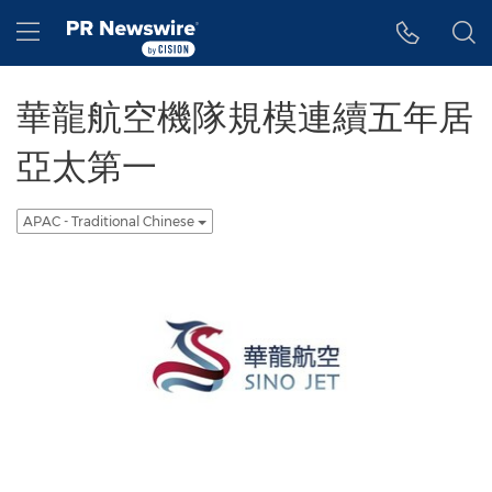
Accessibility Statement
Skip Navigation
Hamburger menu
華龍航空機隊規模連續五年居
亞太第一
APAC - Traditional Chinese