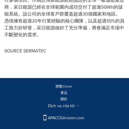
付多個項目。作為彭博新能源財經
認證的全球
一級儲能製造
商，采日能源已經在全球範圍內成功交付了超過5GWh的儲
能系統。該公司的全球客戶群覆蓋超過30個國家和地區。
憑借擁有超過20年行業經驗的核心團隊，以及超過55%的員
工致力於研發，采日能源做好了充分準備，將會滿足市場中
不斷變化的需求。
SOURCE SERMATEC
聯繫Cision
產品
關於
Dịch vụ của tôi
APACCS@cision.com