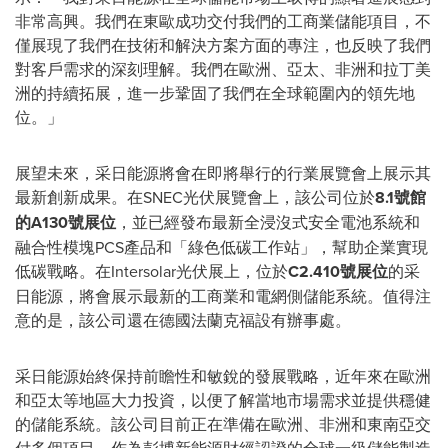
非常高興。我們在東歐成功交付我們的
工商業
儲能項目，不
僅展現了我們在技術和解決方案方面的專注，也反映了我們
對客戶需求的深刻理解。我們在歐洲、亞太、非洲和拉丁美
洲的持續拓展
，進
一步鞏固了我們在全球範圍內的領先地
位。」
展望未來，采日能源將會在即將舉行的行業展覽會上展示其
最新創新成果。在SNEC光伏展覽會上，該公
司位
於
8.1號館
的A130號展位
，並
已經
發布
最新全浸沒式安全電池系統和
融合性模塊PCS
產品和「綠色低碳工作站」，幫助企業實現
低
碳戰略。在Intersolar光伏展上，位於
C2.410號展位
的采
日能源，將會展示最新的
工
商業和電網側儲能系統。值得注
意的是，該公司還在德國法蘭克福設有辦事處。
采日能源始終保持前瞻性和敏銳的發展戰略，近年來在歐洲
和亞太等地區大力投資，以便了解當地市場需求並提供穩健
的儲能系統。該公司目前正在準備在歐洲、非洲和東南亞交