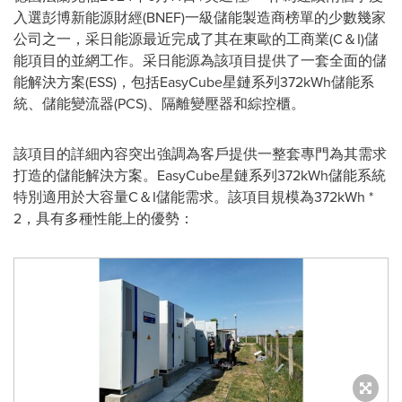
入選彭博新能源財經(BNEF)一級儲能製造商榜單的少數幾家
公司之一，采日能源最近完成了其在東歐的
工商業
(C＆I)儲
能項目的並網工作。
采日能源為
該項目提供了一套全面的儲
能解決方案(ESS)，包括EasyCube
星鏈
系列372kWh儲能系
統、儲能變流器(PCS)、隔離變壓器和
綜控櫃
。
該項目的詳細內容突出強調為客戶提供一整套專門為其需求
打造的儲能解決方案。EasyCube
星鏈
系列372kWh儲能系統
特別適用於大容量C＆I儲能需求。該項目規模為372kWh *
2，具有多種性能上的優勢：