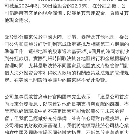
司截至2024年6月30日流動資的22.05%。在分紅之後，公
司仍將擁有充足的現金儲備，以滿足其營運資金、負債及其
他現金需求。
鑒於部分股東位於中國大陸、香港、臺灣及其他地區，從公
司公告和實施分紅計劃到完成政府審批及相關第三方機構的
準備工作，這些地區的股東通常需要2到6個月的時間才能收
到分紅款項。實際到賬時間取決於各地區銀行和金融機構的
處理時間，尤其是取決於不同國家及地區的政府監管部門對
個人海外投資資本利得收入款項的相關政策及法規的管理規
定。在美國已開設證券賬戶的股東將不受此影響。
公司董事長兼首席執行官陶國林先生表示：「這是公司首次
向股東分發股息，以表達對他們長期支持與貢獻的感謝。盡
管宏觀經濟環境中的不確定因素可能會影響公司未來的運
營，但我們已經做好充分準備，並有信心應對各種挑戰。在
公司穩健的財政政策基礎上，我們將繼續專註於公司核心業
務在中國及國際市場不同領域的拓展，不斷為股東創造更大