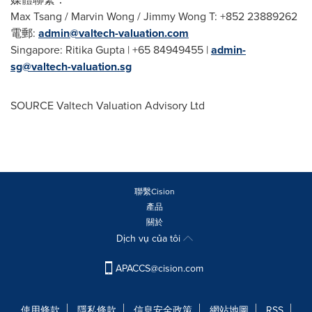
Max Tsang
/
Marvin Wong
/ Jimmy Wong T: +852 23889262
電郵:
admin@valtech-valuation.com
Singapore
:
Ritika Gupta
| +65 84949455 |
admin-
sg@valtech-valuation.sg
SOURCE Valtech Valuation Advisory Ltd
聯繫Cision
產品
關於
Dịch vụ của tôi
APACCS@cision.com
使用條款
隱私條款
信息安全政策
網站地圖
RSS