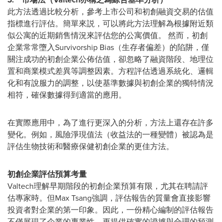
此方法透過比較分析，參考上市公司和初創融資交易的估值
指標進行評估。簡單來説，可以將此方法理解為根據附近類
似公寓的近期銷售情況來評估您的公寓價值。 然而，初創
企業常常墮入Survivorship Bias（生存者偏差）的陷阱，僅
關注成功的初創企業公佈估值，卻忽略了融資階段、地理位
置和商業模式差異等調整因素。方程評估透過系統化、邏輯
化和有說服力的調整，以使基準數據與初創企業的獨特情況
相符，確保數據得到適當的應用。
在實際應用中，為了進行更深入的分析，方法上還存在許多
變化。例如，風險淨現值法（收益法的一種變體）被認為是
評估生物技術和醫療保健初創企業的更佳方法。
初創企業評估預算考量
Valtech理解早期階段的初創企業預算有限，尤其在聘請評
估專家時。但Max Tsang強調，評估報告的質量會直接影響
投資者對企業的第一印象。因此，一份精心編制的評估報告
不僅展現了企業的專業性，更提供確實的證據與合理的預測