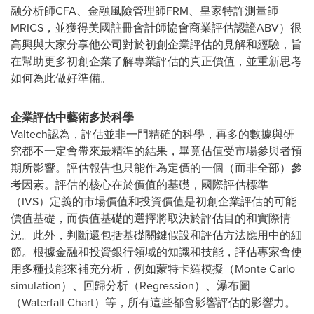
融分析師CFA、金融風險管理師FRM、皇家特許測量師
MRICS，並獲得美國註冊會計師協會商業評估認證ABV）很
高興與大家分享他公司對於初創企業評估的見解和經驗，旨
在幫助更多初創企業了解專業評估的真正價值，並重新思考
如何為此做好準備。
企業評估中藝術多於科學
Valtech認為，評估並非一門精確的科學，再多的數據與研
究都不一定會帶來最精準的結果，畢竟估值受市場參與者預
期所影響。評估報告也只能作為定價的一個（而非全部）參
考因素。評估的核心在於價值的基礎，國際評估標準
（IVS）定義的市場價值和投資價值是初創企業評估的可能
價值基礎，而價值基礎的選擇將取決於評估目的和實際情
況。此外，判斷還包括基礎關鍵假設和評估方法應用中的細
節。根據金融和投資銀行領域的知識和技能，評估專家會使
用多種技能來補充分析，例如蒙特卡羅模擬（Monte Carlo
simulation）、回歸分析（Regression）、瀑布圖
（Waterfall Chart）等，所有這些都會影響評估的影響力。