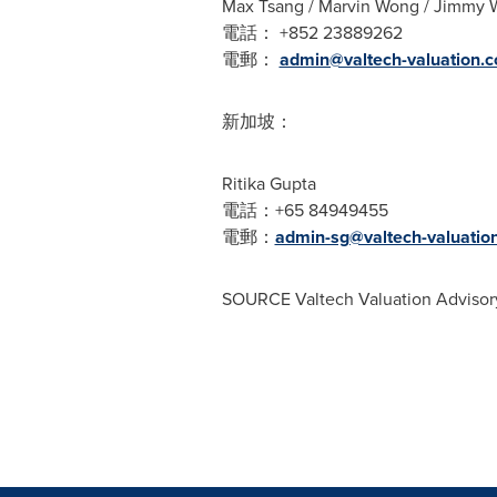
Max Tsang / Marvin Wong / Jimmy
電話： +852 23889262
電郵：
admin@valtech-valuation.
新加坡：
Ritika Gupta
電話：+65 84949455
電郵：
admin-sg@valtech-valuatio
SOURCE Valtech Valuation Advisor