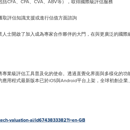
包括CFA、CPA、CVA、ABV等），取得國際級評估服務
e對話，獲取評估知識支援或進行估值方面諮詢
業人士開啟了加入成為專家合作夥伴的大門，在與更廣泛的國際
將專業級評估工具普及化的使命。透過直覺化界面與多樣化的功
應用程式最新版本已於iOS與Android平台上架，全球初創企
ltech-valuation-ai/id6743833382?l=en-GB