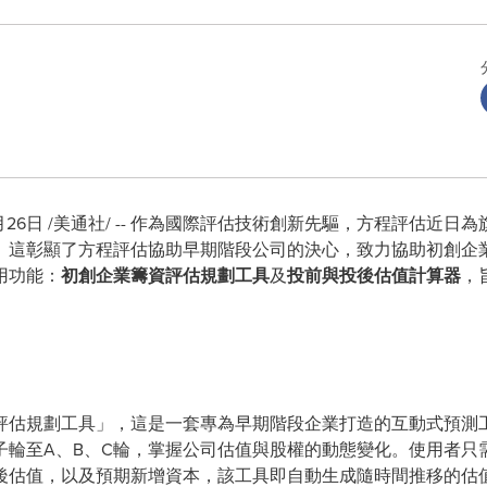
月26日
/美通社/ -- 作為國際評估技術創新先驅，方程評估近日
。這彰顯了方程評估協助早期階段公司的決心，致力協助初創企
用功能：
初創企業籌資評估規劃工具
及
投前與投後估值計算器
，
。
評估規劃工具」，這是一套專為早期階段企業打造的互動式預測
子輪至A、B、C輪，掌握公司估值與股權的動態變化。使用者只
後估值，以及預期新增資本，該工具即自動生成隨時間推移的估