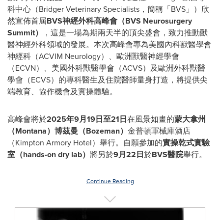
科中心（Bridger Veterinary Specialists，簡稱「BVS」）欣
然宣佈首屆
BVS神經外科高峰會（BVS Neurosurgery
Summit）
，這是一場為期兩天半的頂尖盛會，致力推動獸
醫神經外科領域的發展。本次高峰會專為美國內科獸醫學會
神經科（ACVIM Neurology）、歐洲獸醫神經學會
（ECVN）、美國外科獸醫學會（ACVS）及歐洲外科獸醫
學會（ECVS）的專科醫生及住院醫師量身打造，將提供尖
端教育、協作機會及實操體驗。
高峰會將於
2025年9月19日至21日
在風景如畫的
蒙大拿州
（Montana）博茲曼（Bozeman）
金普頓軍械庫酒店
（Kimpton Armory Hotel）舉行。自願參加的
實操乾式實驗
室（hands-on dry lab）
將另於
9月22日
於
BVS醫院
舉行。
Continue Reading