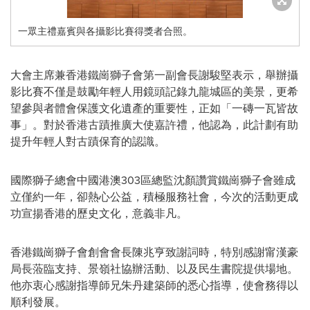
一眾主禮嘉賓與各攝影比賽得獎者合照。
大會主席兼香港鐵崗獅子會第一副會長謝駿堅表示，舉辦攝
影比賽不僅是鼓勵年輕人用鏡頭記錄九龍城區的美景，更希
望參與者體會保護文化遺產的重要性，正如「一磚一瓦皆故
事」。對於香港古蹟推廣大使嘉許禮，他認為，此計劃有助
提升年輕人對古蹟保育的認識。
國際獅子總會中國港澳303區總監沈顏讚賞鐵崗獅子會雖成
立僅約一年，卻熱心公益，積極服務社會，今次的活動更成
功宣揚香港的歷史文化，意義非凡。
香港鐵崗獅子會創會會長陳兆亨致謝詞時，特別感謝甯漢豪
局長蒞臨支持、景嶺社協辦活動、以及民生書院提供場地。
他亦衷心感謝指導師兄朱丹建築師的悉心指導，使會務得以
順利發展。