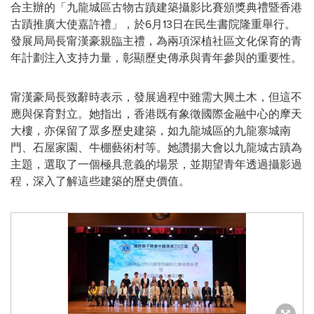
合主辦的「九龍城區古物古蹟建築攝影比賽頒獎典禮暨香港
古蹟推廣大使嘉許禮」，於
6月13日
在民生書院隆重舉行。
發展局局長甯漢豪親臨主禮，為兩項深植社區文化保育的青
年計劃注入支持力量，彰顯歷史傳承與青年參與的重要性。
甯漢豪局長致辭時表示，發展過程中雖需大興土木，但這不
應與保育對立。她指出，香港既有象徵國際金融中心的摩天
大樓，亦保留了眾多歷史建築，如九龍城區的九龍寨城南
門、石屋家園、牛棚藝術村等。她讚揚大會以九龍城古蹟為
主題，選取了一個極具意義的場景，並期望青年透過攝影過
程，深入了解這些建築的歷史價值。