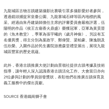
九龍城區古物古蹟建築攝影比賽吸引眾多攝影愛好者參與，
透過鏡頭捕捉宋皇臺公園、九龍寨城石碑等區內地標的風
采。經過由朱丹建築師擔任主席的評審委員會嚴格評選，伍
陽明的作品《侯王古廟香火鼎盛》榮獲冠軍，亞軍為黃昊晉
的《魚木教堂》，季軍為張宇曦的《歲月神偷》。另設有五
名優異獎，得主分別為葉政宇、鄭偉賢、梁柏豪、陳逸朗及
伍欣榮。入圍作品於民生書院游應森堂禮堂展出，展現九龍
城區豐富的歷史底蘊。
此外，香港古蹟推廣大使計劃由景嶺社提供古蹟考據及技術
指導，讓年輕人深入認識香港古蹟活化工作。大會當日亦向
21位參與計劃的學員頒發獎狀，表彰他們在推廣古蹟保育及
義工服務中的傑出貢獻。
SOURCE 香港鐵崗獅子會