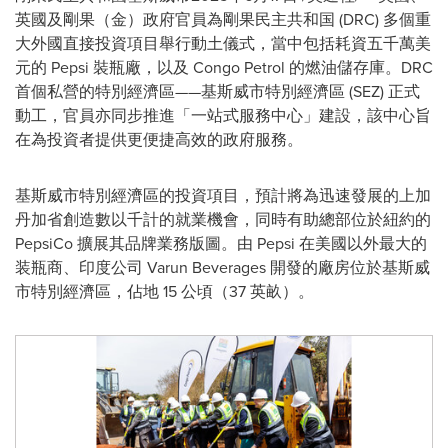
英國及剛果（金）政府官員為剛果民主共和国 (DRC) 多個重
大外國直接投資項目舉行動土儀式，當中包括耗資五千萬美
元的 Pepsi 裝瓶廠，以及 Congo Petrol 的燃油儲存庫。DRC
首個私營的特別經濟區——基斯威市特別經濟區 (SEZ) 正式
動工，官員亦同步推進「一站式服務中心」建設，該中心旨
在為投資者提供更便捷高效的政府服務。
基斯威市特別經濟區的投資項目，預計將為迅速發展的上加
丹加省創造數以千計的就業機會，同時有助總部位於紐約的
PepsiCo 擴展其品牌業務版圖。由 Pepsi 在美國以外最大的
装瓶商、印度公司 Varun Beverages 開發的廠房位於基斯威
市特別經濟區，佔地 15 公頃（37 英畝）。