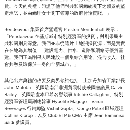
賞。今天的典禮，印證了他們對共和國總統閣下之願景的堅
定承諾，並由總理女士閣下領導的政府付諸實踐。」
Rendeavour 集團首席營運官
Preston Mendenhall
表示：
「Rendeavour 在基斯威市特別經濟區的投資，對剛果民主
共和國別具深意。我們並非從這片土地開採資源，而是實實
在在地為其增值——建設電力、供水、道路和網絡等優質基
建。我們正為剛果人民建設一個集綜合用途、混合收入、社
會共融及環保於一身的全新城市。」
其他出席典禮的政要及商界領袖包括：上加丹加省工業部長
John Muloba、英國駐南部非洲貿易特使兼國會議員 Calvin
Bailey、英國駐盧本巴希名譽領事 Ritchie Callaghan、特別
經濟區管理局副總幹事 Hypolite Magogo、Varun
Beverages 行銷總監 Vishal Gupta、Congo Petrol 區域經理
Collins Kiprop，以及 Club BTP & CMA 主席 Jean Bamanisa
Saidi 參議員。