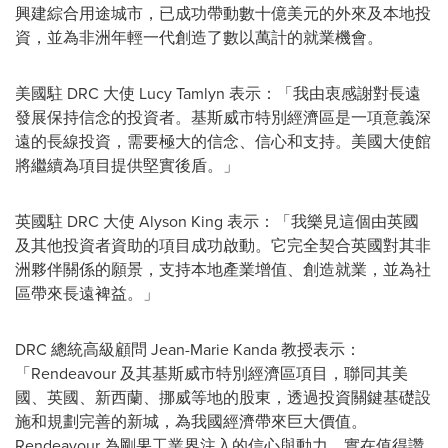
興建綜合用途城市，已成功帶動數十億美元的外來及本地投
資，並為非洲年輕一代創造了數以萬計的就業機會。
美國駐 DRC 大使
Lucy Tamlyn
表示：「我由衷感謝對長遠
發展保持信念的投資者。基斯威市特別經濟區是一項意義深
遠的長線投資，需要極大的信念、信心和支持。美國大使館
將繼續為項目提供堅實後盾。」
英國駐 DRC 大使
Alyson King
表示：「我樂見這個由英國
及其他投資者資助的項目成功啟動。它完全契合英國對其非
洲夥伴關係的願景，支持本地產業增值、創造就業，並為社
區帶來長遠裨益。」
DRC 總統高級顧問
Jean-Marie Kanda
教授表示：
「Rendeavour 及其基斯威市特別經濟區項目，聯同其美
國、英國、新西蘭、挪威等地的股東，透過投資關鍵基礎設
施和規劃完善的新城，為我國經濟帶來巨大價值。
Rendeavour 為剛果工業界注入的信心與動力，實在值得讚