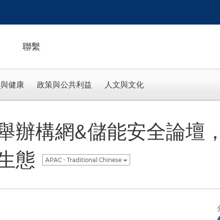
聯繫
活與健康
政策與公共利益
人文與文化
舉辦構網&儲能安全論壇
生態
APAC - Traditional Chinese