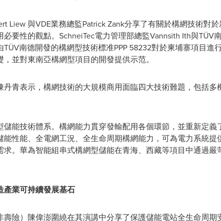
obert Liew 與VDE業務總監Patrick Zank分享了有關於構
的觀點。SchneiTec電力管理部總監Vannsith Ith與
TÜV
由
TÜV
南德開發的構網型技術標准PPP 58232對於柬埔寨項目
礎，並對東南亞構網型項目的開發提供示范。
O陳丹青表示，構網技術的大規模商用面臨四大技術難題，包括多
型儲能技術體系。構網能力貫穿發輸配用各個環節，並重新定義
儲能性能、全電網工況、全生命周期構網能力，可為電力系統提
需求。華為智能組串式構網型儲能在青海、西藏等項目中通過嚴
造產業可持續發展基石
非壽險）陳偉澎圍繞在其演講中分享了保護儲能電站全生命周期