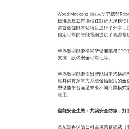
Wood Mackenzie亞太研究總監R
標准及建立市場信任對於大規模使用必要性
寨首個儲能電站項目進行了分享，
穩定可靠的智能電網提供了實證基
華為數字能源構網型儲能業務CT
支撐、設備安全可靠性等。
華為數字能源提出智能組串式構網
應具備貫穿電力系統發輸配用的全
型儲能平台滿足未來不同商業模式
應用。
儲能安全生態：共築安全防線，打
慕尼黑再保險公司區域業務總裁（