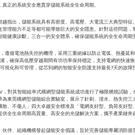
，真正的系統安全應貫穿儲能系統全生命周期。
鄭越指出，儲能系統具有高密度、高電壓、大電流三大典型特征
化管理能力不足等都可能導致巨大的安全隱患。針對這些問題，
智能健康診斷」三合一的安全體系，確保儲能系統的全生命周期
，遵循電池熱失控的機理，采用三重絕緣以防止電弧、熱蔓延和
灌，確保高低壓穿越期間有功功率保持穩定，支持電網的快速恢
可視化和可管理，從芯到網的智能安全防護支持最長7天的故障預
NV，對其智能組串式構網型儲能系統成功進行了極限燃燒試驗，
華為東莞構網型儲能綜合實驗室，展示了針刺、浸水、熱失控三
擴散、不傷人」四大卓越安全標准及「電網友好型、負荷友好型
提供全生命周期高質量、高安全的光儲解決方案，攜手產業鏈奔
、伙伴、組織機構發起儲能安全倡議，旨於完善儲能專屬消防規