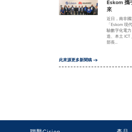
Eskom
來
近日，南非國家
「Eskom
驗數字化電力
造、本土 I
部長...
此來源更多新聞稿
聯繫Cision
產品