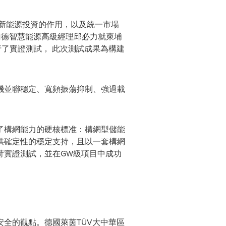
網技術對於新能源投資的作用，以及統一市場
南德智慧能源高級經理邱必力就柬埔
進行了實證測試， 此次測試成果為構建
機並聯穩定、寬頻振蕩抑制、強過載
了構網能力的硬核標准：構網型儲能
供確定性的穩定支持，且以一套構網
苛實證測試，並在GW級項目中成功
安全的觀點。德國萊茵
TÜV
大中華區