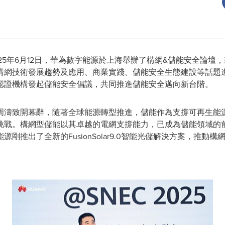
- 2025年6月12日，華為數字能源於上海舉辦了構網&儲能安全
構網技術發展趨勢及應用、商業實踐、儲能安全生態建設等話題
認證機構發起儲能安全倡議，共同推進儲能安全邁向新台階。
周濤致開幕辭，隨著全球能源轉型推進，儲能作為支撐可再生能
挑戰。構網型儲能以其卓越的電網支撐能力，已成為儲能領域的
剛推出了全新的FusionSolar9.0智能光儲解決方案，推動