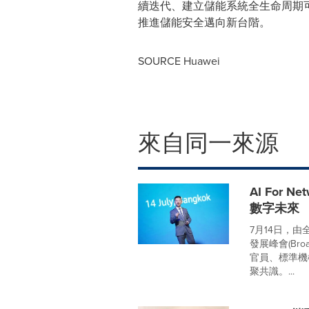
續迭代、建立儲能系統全生命周期
推進儲能安全邁向新台階。
SOURCE Huawei
來自同一來源
AI For 
數字未來
7月14日，由
發展峰會(Broa
官員、標準機
聚共識。...