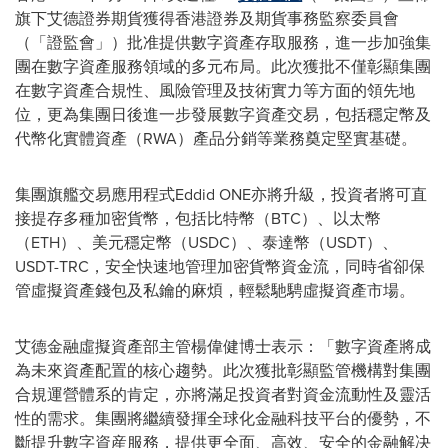
旗下艾德證券期貨獲得香港證券及期貨事務監察委員會
（「證監會」）批准提供數字資產存取服務，進一步加強集
團在數字資產服務領域的多元布局。此次獲批不僅彰顯集團
在數字資產合規性、風險管理及技術實力等方面的領先地
位，更為集團日後進一步發展數字資產交易，包括穩定幣及
代幣化實體資產（RWA）產品分銷等業務奠定堅實基礎。
集團旗艦交易應用程式Eddid ONE亦將升級，投資者將可直
接提存多種加密貨幣，包括比特幣（BTC）、以太幣
（ETH）、美元穩定幣（USDC）、泰達幣（USDT）、
USDT-TRC，安全快速地管理加密貨幣資金流，同時省卻保
管虛擬資產錢包及私鑰的麻煩，輕鬆馳騁虛擬資產市場。
艾德金融虛擬資產部主管楊偉健博士表示：「數字資產將成
為未來資產配置的核心趨勢。此次獲批彰顯監管機構對集團
合規運營體系的肯定，亦將滿足投資者對資金流動性及靈活
性的需求。集團將繼續發揮全球化金融科技平台的優勢，不
斷提升數字資産服務，提供更全面、高效、安全的金融解决