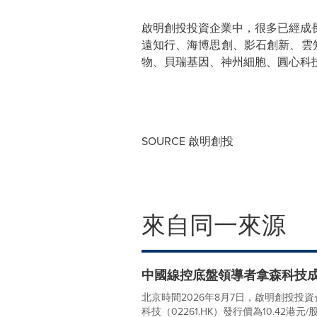
啟明創投投資企業中，很多已經成
遠知行、海博思創、影石創新、雲
物、貝瑞基因、神州細胞、圓心科
SOURCE 啟明創投
來自同一來源
中國線控底盤領導者拿森科技
北京時間2026年8月7日，啟明創投
科技（02261.HK）發行價為10.42港元/