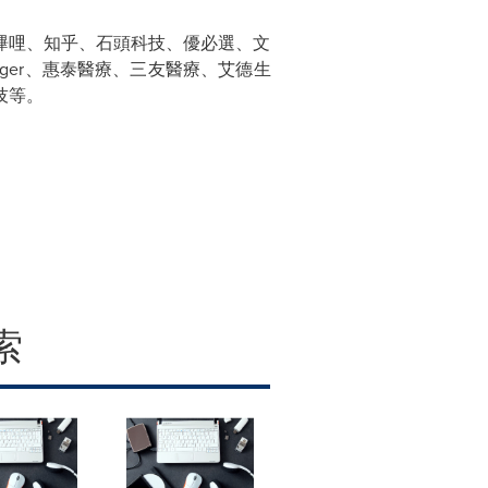
嗶哩、知乎、石頭科技、優必選、文
dinger、惠泰醫療、三友醫療、艾德生
技等。
索