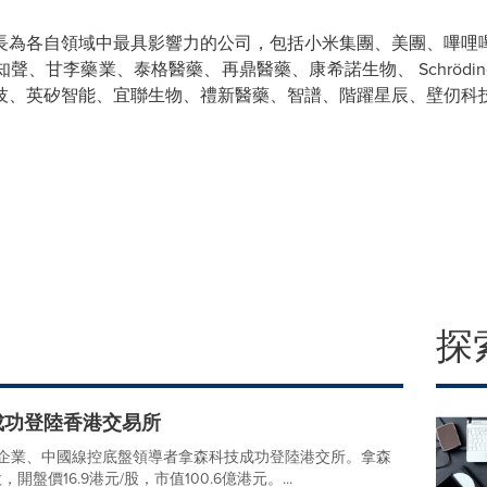
長為各自領域中最具影響力的公司，包括小米集團、美團、嗶哩
知聲、甘李藥業、泰格醫藥、再鼎醫藥、康希諾生物、
Schrö
技、英矽智能、宜聯生物、禮新醫藥、智譜、階躍星辰、壁仞科
探
成功登陸香港交易所
投資企業、中國線控底盤領導者拿森科技成功登陸港交所。拿森
股，開盤價16.9港元/股，市值100.6億港元。...