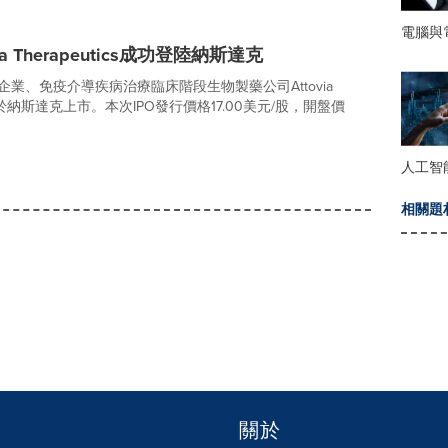
電腦與
 Therapeutics成功登陸納斯達克
企業、免疫介導疾病治療臨床階段生物製藥公司Attovia
O）正式於納斯達克上市。本次IPO發行價格17.00美元/股，開盤價
人工智
相關題
關於