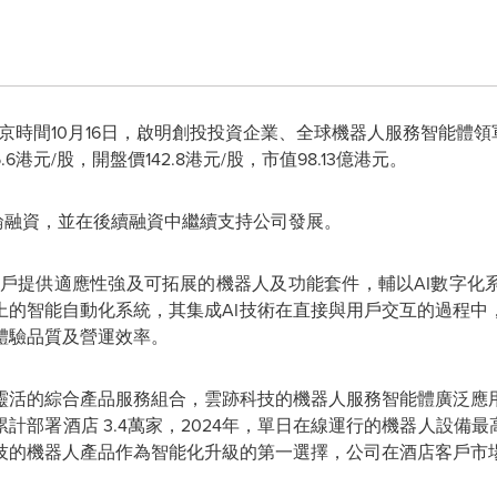
京時間
10月16日，啟明創投投資企業、全球機器人服務智能體
.6港元/股，開盤價142.8港元/股，市值98.13億港元。
C輪融資，並在後續融資中繼續支持公司發展。
為客戶提供適應性強及可拓展的機器人及功能套件，輔以AI數字
上的智能自動化系統，其集成AI技術在直接與用戶交互的過程中
體驗品質及營運效率。
靈活的綜合產品服務組合，雲跡科技的機器人服務智能體廣泛應
累計部署酒店
3.4萬家，2024年，單日在線運行的機器人設備最
技的機器人產品作為智能化升級的第一選擇，公司在酒店客戶市