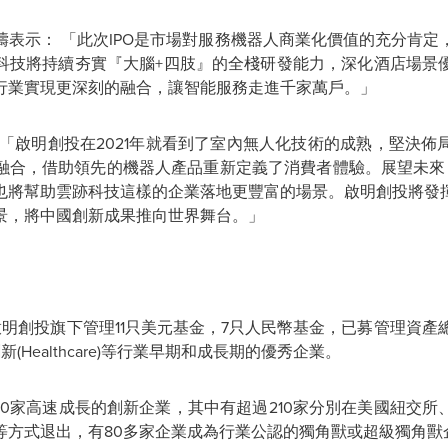
濤表示：
「此次IPO是市場對服務機器人商業化價值的充分肯
科技將持續夯實『大腦+四肢』的全棧研發能力，深化酒店場景
行業實現更深刻的融合，讓智能服務走進千家萬戶。」
「啟明創投在2021年就看到了室內無人化技術的成熟，堅決
融合，借助領先的機器人產品重新定義了消費者體驗。展望未來，
也將幫助雲跡科技這樣的企業落地更豐富的場景。啟明創投將發
景，將中國創新成果推向世界舞台。」
，啟明創投旗下管理11只美元基金，7只人民幣基金，已募管理資產
創新(Healthcare)等行業早期和成長期的優秀企業。
80家高速成長的創新企業，其中有超過210家分別在美國紐交
等方式退出，有80多家企業成為行業公認的獨角獸或超級獨角獸