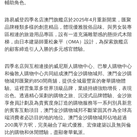
輔助角色。
路易威登四季名店澳門旗艦店於2025年4月重新開業，匯聚
品牌種類多樣的創意精品，體現優雅脫俗品味。與男女裝專
區相連的旅遊用品專區，設有一道充滿雕塑感的懸掛式木階
梯，由日本建築師重松象平（OMA）設計，為探索旗艦店
的顧客締造引人入勝的多元感官體驗。
四季名店與互相連接的威尼斯人購物中心、巴黎人購物中心
和倫敦人購物中心共同組成澳門金沙購物城邦。澳門金沙購
物城邦匯聚約850間商舖，提供全城最豐富的奢華購物體
驗。這裡雲集眾多世界頂級品牌，業績持續強勁增長，表現
出色。透過精心策劃的購物之旅、沉浸式品牌體驗、金沙旅
享會員計劃及為貴賓度身訂造的購物服務等一系列別具新意
的賓客互動項目，澳門金沙購物城邦不斷鞏固其作為全球高
端消費者必訪目的地的地位。澳門金沙購物城邦佔地超過
200萬平方呎，完美融合了歐式優雅、宏偉建築以及無與倫
比的購物和休閒體驗，盡顯奢華氣派。