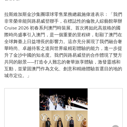
拉斯維加斯金沙集團環球零售業務總裁施偉達表示：「我們
非常榮幸能與路易威登聯手，在標誌性的倫敦人綜藝館舉辦
Cruise 2026 初春系列澳門時裝展。首次將如此高規格的國
際時尚盛事引入澳門，是一個重要的里程碑，彰顯了澳門在
全球舞臺上日益增長的影響力。這亦充分展現了我們融合奢
華時尚、卓越待客之道與世界級精彩體驗的能力，進一步提
升了金沙中國的知名度。我們與路易威登的合作體現了雙方
共同的願景——打造令人難忘的奢華旅享體驗，激發靈感和
互動，並鞏固澳門作為文化、創意和精緻體驗首選目的地的
城市定位。」