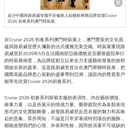
金沙中國與路易威登攜手於倫敦人綜藝館舉辦品牌首場Cruise
2026 初春系列澳門時裝展。
在Cruise 2026 初春系列澳門時裝展上，澳門豐富的文化底
蘊與路易威登歷久彌新的法式優雅完美交織。時裝展重現路
易威登於2025年5月在法國南部亞維儂教皇宮榮譽庭院舉行
的時裝展佈置，為品牌從創立以來全力支援藝術發展的旅程
開啟全新的篇章。這是路易威登首次在澳門舉辦時裝展，把
國際高級品牌悉心策劃的盛事帶到亞洲，讓區內的尊貴客戶
能率先欣賞Cruise 2026初春系列。
Cruise 2026 初春系列探索衣服的表演性、內在藝術價值、
敘事力量，以及所展示的情感力量。榮譽庭院作為各類表現
形式的文化實驗舞臺，啟發路易威登反思衣服的魅力和其喚
起的意象。眾所周知，不論是日常穿著或特別場合的服飾，
都能改變我們的心情、外表和性格，因而扮演著不可或缺的