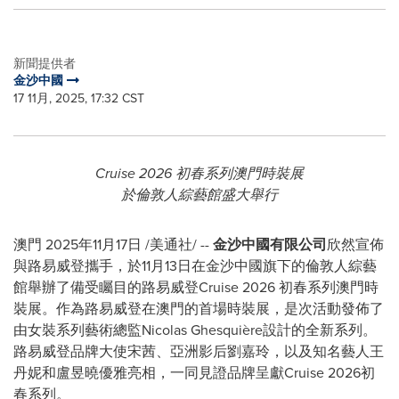
新聞提供者
金沙中國
17 11月, 2025, 17:32 CST
Cruise 2026
初春系列澳門時裝展
於倫敦人綜藝館盛大舉行
澳門
2025年11月17日
/美通社/ --
金沙中國有限公司
欣然宣佈
與路易威登攜手，於11月13日在金沙中國旗下的倫敦人綜藝
館舉辦了備受矚目的路易威登Cruise 2026 初春系列澳門時
裝展。作為路易威登在澳門的首場時裝展，是次活動發佈了
由女裝系列藝術總監Nicolas Ghesquière設計的全新系列。
路易威登品牌大使宋茜、亞洲影后劉嘉玲，以及知名藝人王
丹妮和盧昱曉優雅亮相，一同見證品牌呈獻Cruise 2026初
春系列。