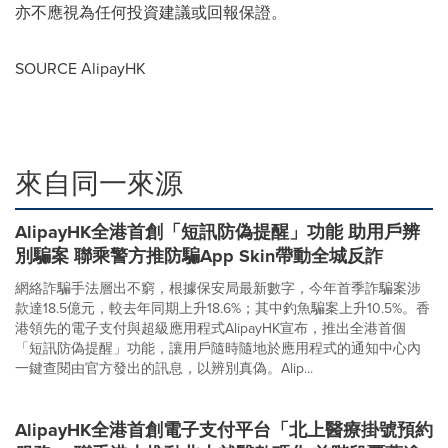
亦不應視為任何投資建議或回報保證。
SOURCE AlipayHK
來自同一來源
AlipayHK全港首創「短訊防偽提醒」功能 助用戶辨
別騙案 聯乘警方推防騙App Skin帶動全城反詐
網絡詐騙手法層出不窮，根據保安局最新數字，今年首季詐騙案涉
款達18.5億元，較去年同期上升18.6%；其中釣魚騙案上升10.5%。香
港領先的電子支付與超級應用程式AlipayHK宣布，推出全港首個
「短訊防偽提醒」功能，讓用戶隨時隨地於應用程式的通知中心內
一鍵查閱由官方發出的訊息，以辨別真偽。Alip...
AlipayHK全港首創電子支付平台「北上醫療掛號預約