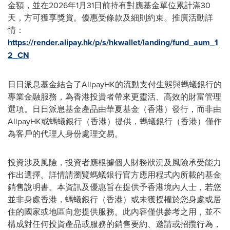
金額，並在2026年1月31日前持有對應基金單位累計滿30
天，方可獲享獎賞。優惠受條款及細則約束。推廣活動詳
情：
https://render.alipay.hk/p/s/hkwallet/landing/fund_aum_1
2_CN
日日派息基金結合了AlipayHK的流動支付生態與螞蟻銀行的
專業金融服務，為香港投資者帶來更靈活、高效的財富管理
選項。日日派息基金產品由華夏基金（香港）發行，而非由
AlipayHK或螞蟻銀行（香港）提供，螞蟻銀行（香港）僅作
為客戶的代理人身份處理交易。
投資涉及風險，投資者應根據個人財務狀況及風險承受能力
作出選擇。詳情請瀏覽螞蟻銀行官方應用程式內所載的基金
銷售說明書。本資訊及優惠旨在提供予香港境內人士，若您
並非身處香港，螞蟻銀行（香港）或未獲授權於您身處或居
住的國家或地區向您提供服務。此內容僅供參考之用，並不
構成對任何投資產品或服務的銷售要約、邀請或招攬行為，