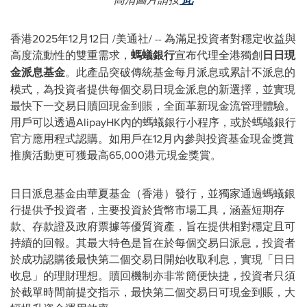
香港
2025年12月12日
/美通社/ -- 為滿足投資者對穩定收益與
高度流動性的雙重需求，
螞蟻銀行
宣布代理全港獨創
日日現
金派息基金
。此產品突破傳統基金每月派息或累計不派息的
模式，為投資者提供每個交易日現金派息的新選擇，並實現
最快下一交易日贖回現金到賬，全面革新現金流管理體驗。
用戶可以透過AlipayHK內的螞蟻銀行小程序，或於螞蟻銀行
官方應用程式認購。如用戶在12月內參與投資基金現金獎賞
推廣活動更可獲最高65,000港元現金獎賞。
日日派息基金由華夏基金（香港）發行，並獨家通過螞蟻銀
行提供予投資者，主要投資於貨幣市場工具，涵蓋短期存
款、存款證及政府票據等優質資產，旨在提供相對穩定且可
持續的回報。其最大特色是旨在於每個交易日派息，投資者
於成功認購後最快第二個交易日開始收取利息，實現「日日
收息」的理財理想。贖回機制亦非常簡便快捷，投資者只須
於截單時間前提交指示，最快第二個交易日可現金到賬，大