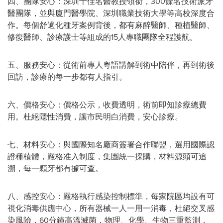
四、團隊安心：深圳十佳名醫教授領銜，300餘名技術派牙
醫團隊，並與廈門醫學院、深圳職業技術大學等高校深度合
作。每個舒適化種牙案例背後，都有麻醉醫師、種植醫師、
修復醫師、診療護士等組成的15人專職團隊全程護航。
五、服務安心：從術前專人粵語講解到術中陪伴，再到術後
回訪，診療的每一步都有人指引。
六、價格安心：價格公示，收費透明，術前即知診療總費
用。杜絕隱性消費，讓市民明白消費，安心診療。
七、材料安心：與國際知名廠商簽署合作聯盟，選用國際認
證種植體，嚴格准入制度，集團統一採購，材料源頭可追
溯，每一顆牙都有據可查。
八、感控安心：嚴格執行感染控制標準，每家院區均設有可
視化消毒供應中心，所有器械一人一用一消毒，杜絕交叉感
染風險，60分鐘高溫滅菌，物理、化學、生物三重監測，