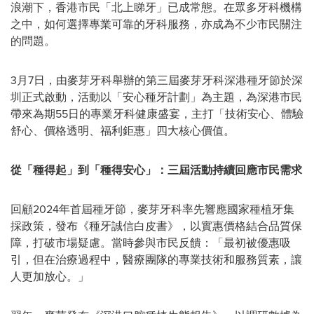
浪潮下，香港市民「北上睇牙」已成常態。在眾多牙科機構
之中，如何選擇專業可靠的牙科服務，亦成為不少市民關注
的問題。
3月7日，由麥芽牙科舉辦的第三屆麥芽牙科深港種牙節於深
圳正式啟動，活動以「安心種牙計劃」為主題，為深港市民
帶來為期55日的專業牙科健康盛宴，主打「技術安心、體驗
舒心、價格透明、福利鉅惠」四大核心價值。
從「種得起」到「種得安心」：三屆活動持續回應市民需求
回顧2024年首屆種牙節，麥芽牙科率先響應國家種植牙集
採政策，發布《種牙誠信白皮書》，以實惠價格結合品質保
障，打破市場疑慮。當時參與市民反饋：「最初被優惠吸
引，但在治療過程中，醫療團隊的專業技術和服務質素，讓
人更加放心。」