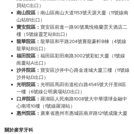
貝站C出口）
南山院區：
南山區南山大道1153號天源大廈（11號線南
山站B1出口）
寶安院區：
寶安區前進一路90號萬悅格蘭雲天酒店二
樓（5號線靈芝站B出口）
龍華院區：
龍華區和平路204號賽龍豪軒B棟（4號線
龍華站B出口）
福田院區：
福田區彩田南路3002號彩虹大廈（1號線
崗廈站A出口）
沙井院區：
寶安區沙井中心路金達城大廈三樓（11號線
沙井站D出口）
光明院區：
光明區馬田街道松白路4545號大仟里B區
一樓（6號線公明廣場站D出口）
口岸院區：
羅湖區人民南路1008號大中華環球金融中
心南塔10樓（1號線羅湖站）
惠州院區：
廣東省惠州市惠城區南岸路121號成隆大廈
關於麥芽牙科