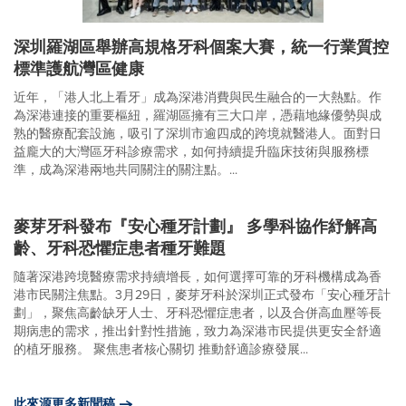
深圳羅湖區舉辦高規格牙科個案大賽，統一行業質控
標準護航灣區健康
近年，「港人北上看牙」成為深港消費與民生融合的一大熱點。作
為深港連接的重要樞紐，羅湖區擁有三大口岸，憑藉地緣優勢與成
熟的醫療配套設施，吸引了深圳市逾四成的跨境就醫港人。面對日
益龐大的大灣區牙科診療需求，如何持續提升臨床技術與服務標
準，成為深港兩地共同關注的關注點。...
麥芽牙科發布『安心種牙計劃』 多學科協作紓解高
齡、牙科恐懼症患者種牙難題
隨著深港跨境醫療需求持續增長，如何選擇可靠的牙科機構成為香
港市民關注焦點。3月29日，麥芽牙科於深圳正式發布「安心種牙計
劃」，聚焦高齡缺牙人士、牙科恐懼症患者，以及合併高血壓等長
期病患的需求，推出針對性措施，致力為深港市民提供更安全舒適
的植牙服務。 聚焦患者核心關切 推動舒適診療發展...
此來源更多新聞稿