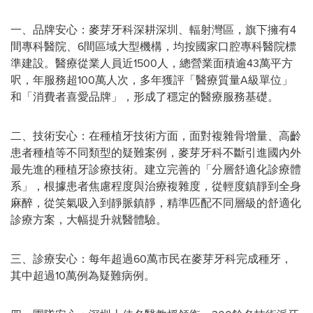
一、品牌安心：麥芽牙科深耕深圳、輻射灣區，旗下擁有4
間專科醫院、6間區域大型機構，均按國家口腔專科醫院標
準建設。醫療從業人員近1500人，總營業面積逾43萬平方
呎，年服務超100萬人次，多年獲評「醫療質量A級單位」
和「消費者喜愛品牌」，形成了穩定的醫療服務基礎。
二、技術安心：在種植牙技術方面，面對複雜骨增量、高齡
患者種植等不同類型的疑難案例，麥芽牙科不斷引進國內外
最先進的種植牙診療技術。建立完善的「分層舒適化診療體
系」，根據患者焦慮程度與治療複雜度，從輕度鎮靜到全身
麻醉，從笑氣吸入到靜脈鎮靜，精準匹配不同層級的舒適化
診療方案，大幅提升就醫體驗。
三、診療安心：每年超過60萬市民在麥芽牙科完成種牙，
其中超過10萬例為疑難病例。