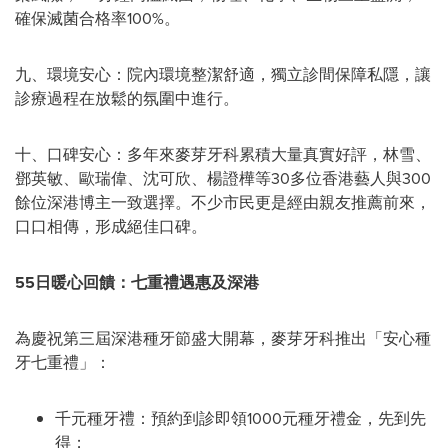
確保滅菌合格率100%。
九、環境安心：院內環境整潔舒適，獨立診間保障私隱，讓
診療過程在放鬆的氛圍中進行。
十、口碑安心：多年來麥芽牙科累積大量真實好評，林雪、
鄧英敏、歐瑞偉、沈可欣、楊證樺等30多位香港藝人與300
餘位深港博主一致選擇。不少市民更是經由親友推薦前來，
口口相傳，形成絕佳口碑。
55日暖心回饋：
七
重禮遇惠及深港
為慶祝第三屆深港種牙節盛大開幕，麥芽牙科推出「安心種
牙七重禮」：
千元種牙禮：預約到診即領1000元種牙禮金，先到先
得；