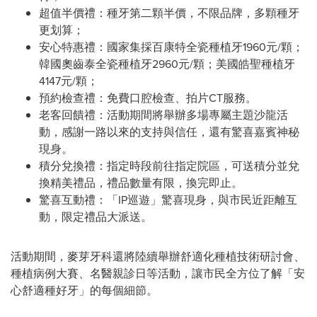
超值半價禮：種牙第二顆半價，不限品牌，多顆種牙
更划算；
安心特惠禮：國家集採百康特全瓷種植牙1960元/顆；
韓國奧齒泰全瓷種植牙2960元/顆；美國皓聖種植牙
4147元/顆；
預約檢查禮：免費口腔檢查、拍片CT服務。
老客回饋禮：活動期間將舉辦多場專屬主題沙龍活
動，感謝一路以來的支持與信任，還有驚喜嘉賓神秘
現身。
積分兌換禮：指定時段前往指定院區，可送積分並兌
換精美禮品，禮品數量有限，換完即止。
驚喜互動禮：「IP巡遊」驚喜現身，與市民近距離互
動，限定禮品大派送。
活動期間，麥芽牙科還將陸續舉辦舒適化種植技術研討會、
種植病例大賽、名醫親診日等活動，讓市民全方位了解「安
心舒適種好牙」的每個細節。