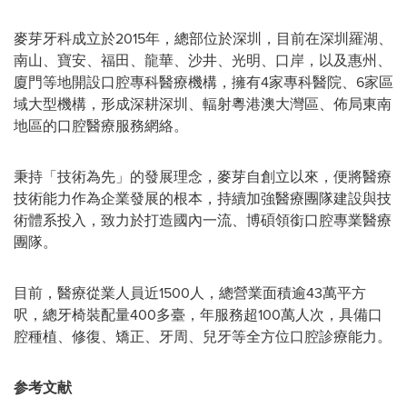
麥芽牙科成立於2015年，總部位於深圳，目前在深圳羅湖、
南山、寶安、福田、龍華、沙井、光明、口岸，以及惠州、
廈門等地開設口腔專科醫療機構，擁有4家專科醫院、6家區
域大型機構，形成深耕深圳、輻射粵港澳大灣區、佈局東南
地區的口腔醫療服務網絡。
秉持
「
技術為先
」
的發展理念，麥芽自創立以來，便將醫療
技術能力作為企業發展的根本，持續加強醫療團隊建設與技
術體系投入，致力於打造國內一流、博碩領銜口腔專業醫療
團隊。
目前，醫療從業人員近1500人，總營業面積逾43萬平方
呎，總牙椅裝配量400多臺，年服務超100萬人次，具備口
腔種植、修復、矯正、牙周、兒牙等全方位口腔診療能力。
参考文献