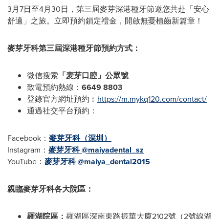
3月7日至4月30日，第三屆麥芽深港種牙節邀您共赴「安心
舒適」之旅。立即預約鎖定禮金，開啟無憂植齒新篇章！
麥芽牙科第三屆深港種牙節
預約方式：
微信搜索
「麦芽口腔」公眾號
致電預約熱線：
6649 8803
登錄官方網址預約︰
https://m.mykq120.com/contact/
通過社交平台預約：
Facebook：
麥芽牙科（深圳）
Instagram：
麥芽牙科 @maiyadental_sz
YouTube：
麥芽牙科 @maiya_dental2015
親臨麥芽牙科各大院區：
羅湖院區：
羅湖區深南東路振華大廈2102號（2號線湖