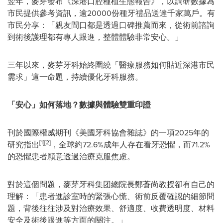
翌年，麥芽發布《深港口腔種植生態報告》，以調研數據為
市民提供參考資訊，逾20000份種牙禮品送達千家萬戶。有
市民分享：「親友間口都是透過口碑推薦而來，從術前諮詢
到術後護理都有專人跟進，整體體驗非常安心。」
三年以來，麥芽牙科始終圍繞「醫療服務如何貼近深港市民
需求」這一命題，持續優化牙科服務。
「安心」如何落地？數據與體驗雙重印證
刊於國際權威期刊《美國牙科協會雜誌》的一項2025年的
[1][2]
研究指出
，全球約72.6%成年人存在看牙恐懼，而71.2%
的恐懼患者願意透過治療克服焦慮。
對於這個問題，麥芽牙科集团總院長鄭蒼尚教授卻有自己的
理解：「患者進診室時的緊張心慌、術前反覆確認的細節問
題，背後往往涉及對治療效果、舒適度、收費透明度、材料
安全及術後跟進等方面的關注。」