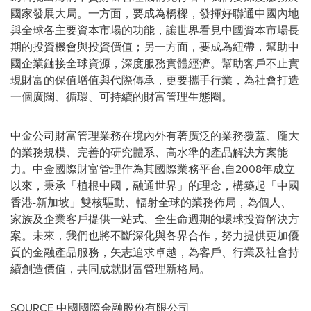
國家發展大局。一方面，要成為橋樑，發揮好聯通中國內地
與全球各主要資本市場的功能，讓世界看見中國資本市場長
期的投資機會與投資價值；另一方面，要成為紐帶，幫助中
國企業鏈接全球資源，深度服務實體經濟。幫助客戶不止實
現財富的保值增值與代際傳承，更要攜手行業，為社會打造
一個廣闊、循環、可持續的財富管理生態圈。
中金公司財富管理業務在境內外有著廣泛的業務覆蓋、龐大
的業務規模、完善的研究體系、高水準的產品解決方案能
力。中金國際財富管理作為其國際業務平台
,
自
2008
年成立
以來，秉承
「
植根中國，融通世界
」
的理念，構築起
「
中國
香港
-
新加坡
」
雙核驅動、輻射全球的業務佈局，為個人、
家族及企業客戶提供一站式、全生命週期的環球投資解決方
案。未來，我們也將不斷深化與各界合作，努力提供更加優
質的金融產品服務，矢志追求卓越，為客戶、行業及社會持
續創造價值，共同成就財富管理新格局。
SOURCE 中國國際金融股份有限公司