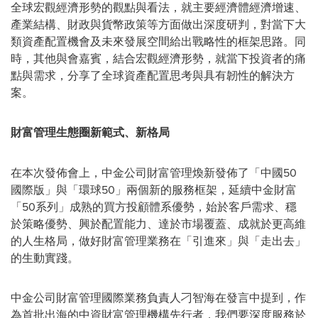
全球宏觀經濟形勢的觀點與看法，就主要經濟體經濟增速、
產業結構、財政與貨幣政策等方面做出深度研判，對當下大
類資產配置機會及未來發展空間給出戰略性的框架思路。同
時，其他與會嘉賓，
結合宏觀經濟形勢，就
當下投資者的痛
點與需求，分享了全球資產配置思考與具有韌性的解決方
案。
財富管理生態圈新範式、新格局
在本次發佈會上，中金公司財富管理煥新發佈了「中國
50
國際版」與「環球
50
」兩個新的服務框架，延續中金財富
「
50
系列」成熟的買方投顧體系優勢，始於客戶需求、穩
於策略優勢、興於配置能力、達於市場覆蓋、成就於更高維
的人生格局，做好財富管理業務在「引進來」與「走出去」
的生動實踐。
中金公司財富管理國際業務負責人刁智海在發言中提到，作
為首批出海的中資財富管理機構先行者，我們要深度服務於