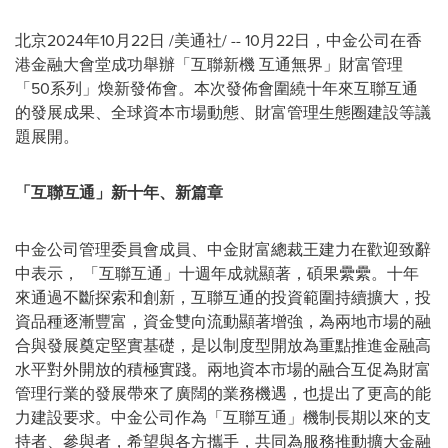
北京
2024年10月22日
/美通社/ --
10
月
22
日，中金公司在香
港金融大會堂成功舉辦
「
互聯新機 互通無界
」
財富管理
「50
系列
」
煥新發佈會。
本次發佈會圍繞十年來互聯互通
的發展成果、全球資本市場動態、財富管理生態圈建設等議
題展開。
「
互聯互通
」
新十年、新篇章
中金公司管理委員會成員、中金財富總裁王建力在歡迎致辭
中表示，
「互聯互通」十週年成就顯著，碩果纍纍。十年
來通過不斷探索和創新，互聯互通的投資範圍持續擴大，投
資品種逐漸豐富，資金雙向流動顯著增強，為兩地市場的融
合與發展奠定堅實基礎，是以制度型開放為重點推進金融高
水平對外開放的積極實踐。兩地資本市場的融合互促為財富
管理行業的發展帶來了廣闊的業務機遇，也提出了更高的能
力建設要求。中金公司作為「互聯互通」機制長期以來的支
持者、參與者，希望與各方攜手，共同為服務推動擴大金融