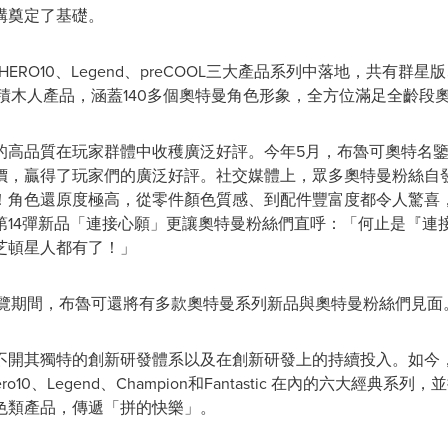
構奠定了基礎。
HERO10
、
Legend
、
preCOOL
三大產品系列中落地，共有群星版
積木人產品，涵蓋
140
多個奧特曼角色形象，全方位滿足全齡段
的高品質在玩家群體中收穫廣泛好評。今年
5
月，布魯可奧特名
價，贏得了玩家們的廣泛好評。社交媒體上，眾多奧特曼粉絲自
！角色還原度極高，從零件顏色質感、到配件豐富度都令人驚喜
第
14
彈新品
「
連接心願
」
更讓奧特曼粉絲們直呼：
「
何止是
『
連
芝頓星人都有了！
」
覽期間，布魯可還將有多款奧特曼系列新品與奧特曼粉絲們見面
不開其獨特的創新研發體系以及在創新研發上的持續投入。如今
ro10
、
Legend
、
Champion
和
Fantastic
在內的六大經典系列，並
色類產品，傳遞
「
拼的快樂
」
。