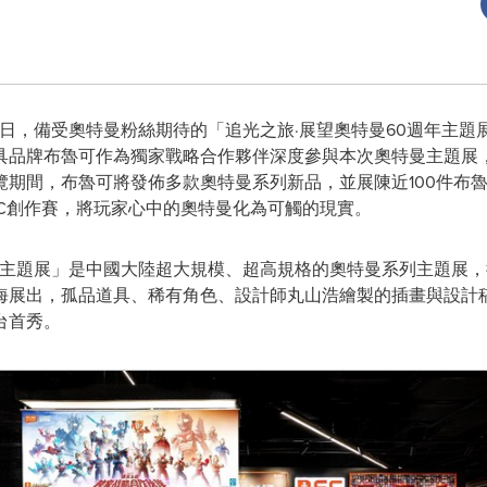
日，備受奧特曼粉絲期待的「追光之旅
·
展望奧特曼
60
週年主題
具品牌布魯可作為獨家戰略合作夥伴深度參與本次奧特曼主題展
覽期間，布魯可將發佈多款奧特曼系列新品，並展陳近
100
件布
C
創作賽，將玩家心中的奧特曼化為可觸的現實。
主題展」是中國大陸超大規模、超高規格的奧特曼系列主題展，
海展出，孤品道具、稀有角色、設計師丸山浩繪製的插畫與設計
台首秀。