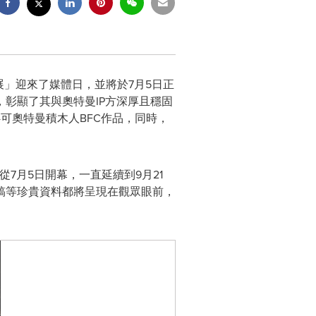
展」迎來了媒體日，並將於
7
月
5
日正
，彰顯了其與奧特曼
IP
方深厚且穩固
魯可奧特曼積木人
BFC
作品，同時，
從
7
月
5
日開幕，一直延續到
9
月
21
稿等珍貴資料都將呈現在觀眾眼前，