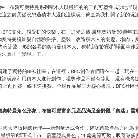
件，布魯可奧特曼系列積木人以極強的的二創可塑性成功地呈現
在這之前我從沒想過積木人還能這樣玩，簡直為我打開了新的玩
可
BFC
文化、感受拼的快樂，在「追光之旅
·
展望奧特曼
60
週年主
勵奧特曼粉絲親自體驗拼搭、塗裝、改造積木人的樂趣。場內，
的滴答聲，形態各異的奧特曼積木人、獨特新穎的戰鬥場面等作
想法真正
『
變現
』
了。
」
構建了獨特的
BFC
社區，在這裡，
BFC
創作者們聊在一起，玩在
邀請玩家利用積木人進行創作，獲獎作品不僅有獎勵，還有機會
線上創作賽、線下速拼賽、全球作品展三大核心板塊，
BFC
社區
個奧特曼角色形象，布魯可豐富多元產品滿足全齡段
「
奧迷
」
需
中國大陸版權總代理
——
新創華達成合作，確認首款產品方向為
1
群星版第
1
彈正式上市，覆蓋經典角色，
14
處關節可動，吸引眾多