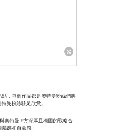
亮點，每個作品都是奧特曼粉絲們將
奧特曼粉絲駐足欣賞。
與奧特曼
IP
方深厚且穩固的戰略合
歸屬感和自豪感。