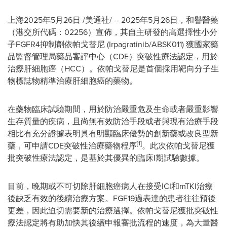
上海
2025年5月26日
/美通社/ -- 2025年5月26日，和譽醫藥
（港交所代碼：02256）宣佈，其自主研發的高選擇性小分
子FGFR4抑制劑依帕戈替尼 (Irpagratinib/ABSK011) 獲國家藥
品監督管理局藥品審評中心（CDE）突破性療法認定，用於
治療肝細胞癌（HCC）。依帕戈替尼是首個採用靶向分子生
物標誌物精準治療肝細胞癌的藥物。
在藥物臨床試驗期間，用於防治嚴重危及生命或者嚴重影響
生存質量的疾病，且尚無有效防治手段或者與現有治療手段
相比有充分證據表明具有明顯臨床優勢的創新藥或改良型新
[1]
藥，可申請CDE突破性治療藥物程序
。此次依帕戈替尼獲
批突破性療法認定，是基於其優異的臨床I期試驗數據。
目前，晚期或不可切除肝細胞癌病人在接受ICI和mTKI治療
後缺乏有效的後續治療方案。FGF19過表達的患者往往預後
更差，因此迫切需要新的治療選擇。依帕戈替尼獲批突破性
療法認定將有助加快其後續申報審批流程的速度，為大量醫