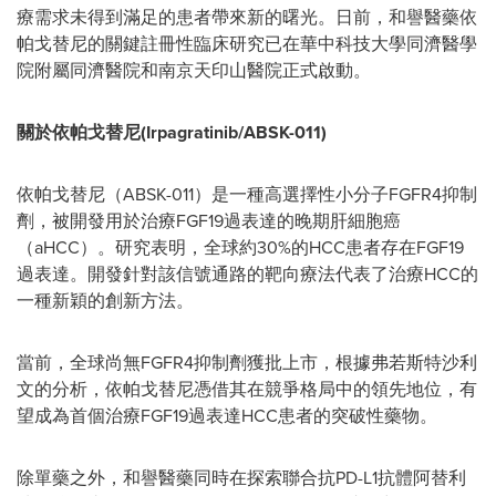
療需求未得到滿足的患者帶來新的曙光。日前，和譽醫藥依
帕戈替尼的關鍵註冊性臨床研究已在華中科技大學同濟醫學
院附屬同濟醫院和南京天印山醫院正式啟動。
關於依帕戈替尼
(Irpagratinib/ABSK-011)
依帕戈替尼（ABSK-011）是一種高選擇性小分子FGFR4抑制
劑，被開發用於治療FGF19過表達的晚期肝細胞癌
（aHCC）。研究表明，全球約30%的HCC患者存在FGF19
過表達。開發針對該信號通路的靶向療法代表了治療HCC的
一種新穎的創新方法。
當前，全球尚無FGFR4抑制劑獲批上市，根據弗若斯特沙利
文的分析，依帕戈替尼憑借其在競爭格局中的領先地位，有
望成為首個治療FGF19過表達HCC患者的突破性藥物。
除單藥之外，和譽醫藥同時在探索聯合抗PD-L1抗體阿替利