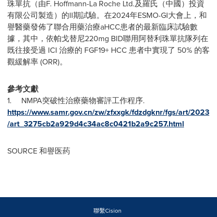
珠單抗（由F. Hoffmann-La Roche Ltd.及羅氏（中國）投資
有限公司製造）的II期試驗。在2024年ESMO-GI大會上，和
譽醫藥發佈了聯合用藥治療aHCC患者的最新臨床試驗數
據，其中，依帕戈替尼220mg BID聯用阿替利珠單抗隊列在
既往接受過 ICI 治療的 FGF19+ HCC 患者中實現了 50% 的客
觀緩解率 (ORR)。
參考文獻
1. NMPA突破性治療藥物審評工作程序.
https://www.samr.gov.cn/zw/zfxxgk/fdzdgknr/fgs/art/2023
/art_3275cb2a929d4c34ac8c0421b2a9c257.html
SOURCE 和譽医药
聯繫Cision