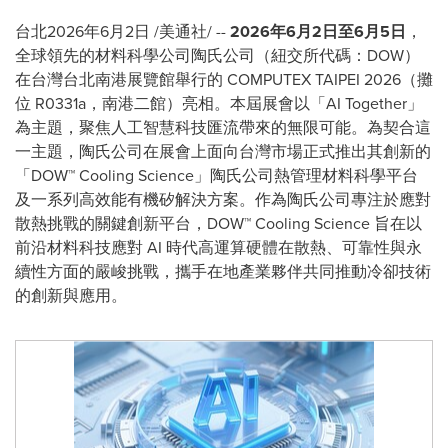
台北
2026年6月2日
/美通社/ --
2026
年
6
月
2
日至
6
月
5
日
，
全球領先的材料科學公司陶氏公司（紐交所代碼：DOW）
在台灣台北南港展覽館舉行的 COMPUTEX TAIPEI 2026（攤
位 R0331a，南港二館）亮相。本屆展會以「AI Together」
為主題，聚焦人工智慧科技匯流帶來的無限可能。為契合這
一主題，陶氏公司在展會上面向台灣市場正式推出其創新的
「DOW™ Cooling Science」陶氏公司熱管理材料科學平台
及一系列高效能有機矽解決方案。作為陶氏公司專注於應對
散熱挑戰的關鍵創新平台，DOW™ Cooling Science 旨在以
前沿材料科技應對 AI 時代高運算硬體在散熱、可靠性與永
續性方面的嚴峻挑戰，攜手在地產業夥伴共同推動冷卻技術
的創新與應用。