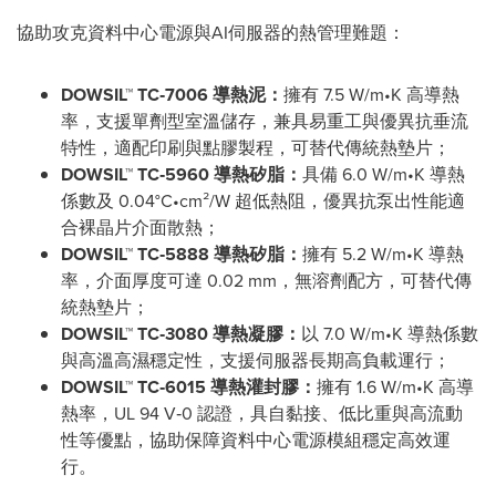
協助攻克資料中心電源與AI伺服器的熱管理難題：
DOWSIL™ TC
‑
7006
導熱泥：
擁有 7.5 W/m•K 高導熱
率，支援單劑型室溫儲存，兼具易重工與優異抗垂流
特性，適配印刷與點膠製程，可替代傳統熱墊片；
DOWSIL™ TC
‑
5960
導熱矽脂：
具備 6.0 W/m•K 導熱
係數及 0.04°C•cm²/W 超低熱阻，優異抗泵出性能適
合裸晶片介面散熱；
DOWSIL™ TC
‑
5888
導熱矽脂：
擁有 5.2 W/m•K 導熱
率，介面厚度可達 0.02 mm，無溶劑配方，可替代傳
統熱墊片；
DOWSIL™ TC
‑
3080
導熱凝膠：
以 7.0 W/m•K 導熱係數
與高溫高濕穩定性，支援伺服器長期高負載運行；
DOWSIL™ TC
‑
6015
導熱灌封膠：
擁有 1.6 W/m•K 高導
熱率，UL 94 V‑0 認證，具自黏接、低比重與高流動
性等優點，協助保障資料中心電源模組穩定高效運
行。