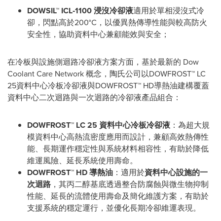
DOWSIL™ ICL
‑
1100
浸沒冷卻液
適用於單相浸沒式冷
卻，閃點高於200°C，以優異熱傳導性能與較高防火
安全性，協助資料中心兼顧能效與安全；
在冷板與設施側迴路冷卻液方案方面，基於最新的 Dow
Coolant Care Network 概念，陶氏公司以DOWFROST™ LC
25資料中心冷板冷卻液與DOWFROST™ HD導熱油建構覆蓋
資料中心二次迴路與一次迴路的冷卻液產品組合：
DOWFROST™ LC 25
資料中心冷板冷卻液
：為超大規
模資料中心高熱流密度應用而設計，兼顧高效熱傳性
能、長期運作穩定性與系統材料相容性，有助於降低
維運風險、延長系統使用壽命。
DOWFROST™ HD
導熱油
：適用於
資料中心設施的一
次迴路
，其丙二醇基底透過整合防腐蝕與微生物抑制
性能、延長的流體使用壽命及簡化維護方案，有助於
支援系統的穩定運行，並優化長期冷卻維運表現。