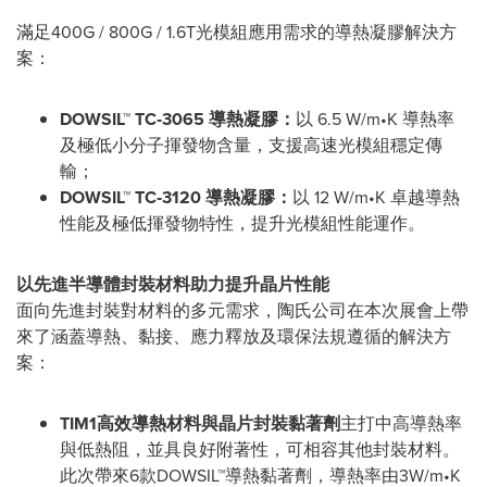
滿足400G / 800G / 1.6T光模組應用需求的導熱凝膠解決方
案：
DOWSIL™ TC
‑
3065
導熱凝膠：
以 6.5 W/m•K 導熱率
及極低小分子揮發物含量，支援高速光模組穩定傳
輸；
DOWSIL™ TC
‑
3120
導熱凝膠：
以 12 W/m•K 卓越導熱
性能及極低揮發物特性，提升光模組性能運作。
以先進半導體封裝材料助力提升晶片性能
面向先進封裝對材料的多元需求，陶氏公司在本次展會上帶
來了涵蓋導熱、黏接、應力釋放及環保法規遵循的解決方
案：
TIM1
高效導熱材料與晶片封裝黏著劑
主打中高導熱率
與低熱阻，並具良好附著性，可相容其他封裝材料。
此次帶來6款DOWSIL™導熱黏著劑，導熱率由3W/m•K