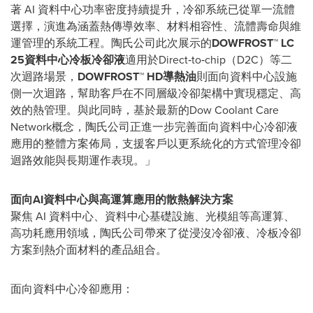
著 AI 資料中心功率密度持續提升，冷卻系統已從單一流體
選擇，演進為涵蓋熱傳導效率、材料相容性、流體壽命與維
運管理的系統工程。陶氏公司此次展示的
DOWFROST™ LC
25
資料中心冷板冷卻液
適用於Direct‑to‑chip（D2C）等二
次迴路場景，
DOWFROST™ HD
導熱油
則面向資料中心設施
側一次迴路，幫助客戶在不同層級冷卻架構中實現穩定、高
效的熱管理。與此同時，基於最新的Dow Coolant Care
Network概念，陶氏公司正進一步完善面向資料中心冷卻液
應用的整體方案
佈局
，支援客戶以更系統化的方式管理冷卻
迴路效能與長期運作表現。」
面向
AI
資料中心與高運算應用的散熱解決方案
聚焦 AI 資料中心、資料中心基礎設施、光模組等高運算、
高功耗應用領域，陶氏公司帶來了從浸沒冷卻液、冷板冷卻
方案到熱介面材料的產品組合。
面向資料中心冷卻應用：