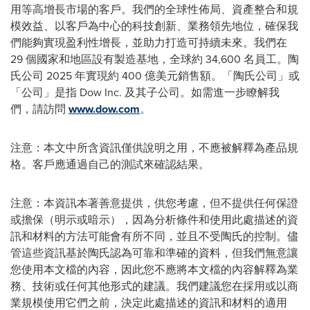
用等高增長市場的客戶。我們的全球性佈局、資產整合和規
模效益、以客戶為中心的科技創新、業務領先地位，確保我
們能夠實現盈利性增長，並助力打造可持續未來。我們在
29 個國家和地區設有製造基地，全球約 34,600 名員工。陶
氏公司 2025 年實現約 400 億美元銷售額。「陶氏公司」或
「公司」是指 Dow Inc. 及其子公司。如需進一步瞭解我
們，請訪問
www.dow.com
。
注意：本文中所含資訊僅供說明之用，不應被解釋為產品規
格。客戶應通過自己的測試來確認結果。
注意：本資訊本著善意提供，供您考慮，但不提供任何保證
或擔保（明示或暗示），因為分析條件和使用此處描述的資
訊和材料的方法可能會有所不同，並且不受陶氏的控制。儘
管這些資訊基於陶氏認為可靠和準確的資料，但我們無意讓
您使用本文檔的內容，因此您不應將本文檔的內容解釋為業
務、技術或任何其他形式的建議。我們建議您在採用或以商
業規模使用它們之前，決定此處描述的資訊和材料的適用