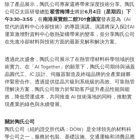
除了產品展示，陶氏公司專家還將帶來深度技術分享。陶氏
公司亞太區研發總監
翟雪梅博士
將於
6
月
4
日（星期四）下
午
3:30–3:55
，在
南港展覽館二館
701
會議室
發表題為《AI
世代的資料中心冷卻技術》的專題演講。演講將深入探討AI
運算激增對資料中心散熱架構帶來的變革，並分享陶氏公司
在先進冷卻材料與技術方面的最新見解和解決方案。
透過此次盛會，陶氏公司展示了在熱管理材料科學領域的技
術實力。在「AI Together」的願景下，陶氏公司期待與涵蓋
晶圓代工、IC 設計、伺服器製造及終端品牌的全產業鏈夥
伴緊密合作。透過提供從晶片級到系統級的高效、可靠熱管
理解決方案，陶氏公司致力於幫助客戶提升產品性能與能
效，降低營運成本，共同推進 AI 技術落地的同時，推動實
現產業的綠色與永續發展。
關於
陶氏公司
陶氏公司（紐約證交所代碼：DOW）是全球領先的材料科
學公司之一，服務於包裝、基礎設施、交通運輸和消費品應