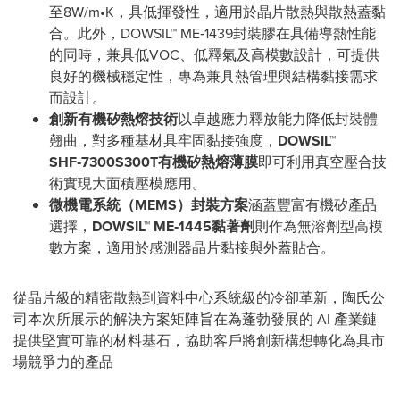
至8W/m•K，具低揮發性，適用於晶片散熱與散熱蓋黏
合。此外，DOWSIL™ ME‑1439封裝膠在具備導熱性能
的同時，兼具低VOC、低釋氣及高模數設計，可提供
良好的機械穩定性，專為兼具熱管理與結構黏接需求
而設計。
創新有機矽熱熔技術
以卓越應力釋放能力降低封裝體
翹曲，對多種基材具牢固黏接強度，
DOWSIL™
SHF
‑
7300S300T
有機矽熱熔薄膜
即可利用真空壓合技
術實現大面積壓模應用。
微機電系統（
MEMS
）封裝方案
涵蓋豐富有機矽產品
選擇，
DOWSIL™ ME
‑
1445
黏著劑
則作為無溶劑型高模
數方案，適用於感測器晶片黏接與外蓋貼合。
從晶片級的精密散熱到資料中心系統級的冷卻革新，陶氏公
司本次所展示的解決方案矩陣旨在為蓬勃發展的 AI 產業鏈
提供堅實可靠的材料基石，協助客戶將創新構想轉化為具市
場競爭力的產品