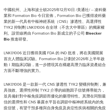
中國杭州、上海和波士頓2025年12月10日
/美通社/ -- 凌科藥
業和 Formation Bio 今日宣佈，Formation Bio 已獲得凌科藥
業的新一代具有中樞神經系統（CNS）滲透性、高選擇性
TYK2 抑制劑 LNK01006 在全球（不含大中華區）的獨家權
利。該管線將由 Formation Bio 新成立的子公司
Bleecker
Bio
推進研發。
LNK01006 近日獲得美國 FDA 的 IND 批准，將在美國開展
首次人體臨床試驗。Formation Bio 計劃於2026年上半年啟
動Ⅰ期臨床試驗，進一步體現其在構建高潛力臨床資產組合
方面不斷增強的實力。
LNK01006 是一款新一代 CNS 滲透性 TYK2 變構抑制劑，兼
具強效、選擇性抑制 TYK2 介導的細胞因子信號傳導能力，
並具備針對中樞免疫調節而優化的藥理特性。其潛在同類最
佳的選擇性和 CNS 暴露水平旨在調節中樞神經系統內的免
疫信號，有望干預多種與自身免疫及炎症性疾病相關的免疫