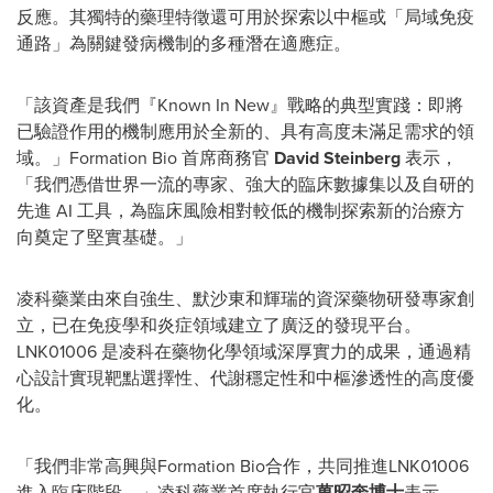
反應。其獨特的藥理特徵還可用於探索以中樞或「局域免疫
通路」為關鍵發病機制的多種潛在適應症。
「該資產是我們『Known In New』戰略的典型實踐：即將
已驗證作用的機制應用於全新的、具有高度未滿足需求的領
域。」Formation Bio 首席商務官
David Steinberg
表示
，
「我們憑借世界一流的專家、強大的臨床數據集以及自研的
先進 AI 工具，為臨床風險相對較低的機制探索新的治療方
向奠定了堅實基礎。」
凌科藥業由來自強生、默沙東和輝瑞的資深藥物研發專家創
立，已在免疫學和炎症領域建立了廣泛的發現平台。
LNK01006 是凌科在藥物化學領域深厚實力的成果，通過精
心設計實現靶點選擇性、代謝穩定性和中樞滲透性的高度優
化。
「我們非常高興與Formation Bio合作，共同推進LNK01006
進入臨床階段。」凌科藥業首席執行官
萬昭奎博士
表示
，