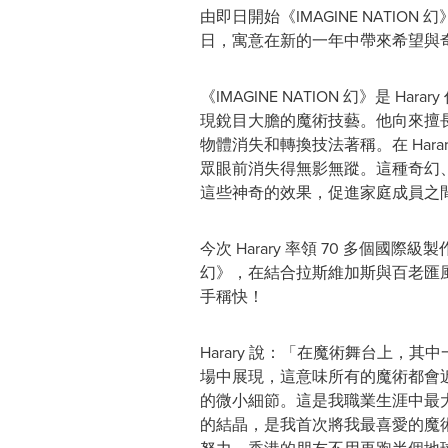
由即日開始《IMAGINE NATIO
日，寓意在新的一年中帶來希望與
《IMAGINE NATION 幻》
現銳目大膽的魔術技藝。他向來擅
物體消失和轉換技法著稱。在 Ha
眾眼前消失得無影無蹤。這種奇幻
這些神奇的效果，促進家庭成員之
今次 Harary 率領 70 多個國
幻》，在結合拉斯維加斯與百老匯
手稱快！
Harary 說：「在魔術舞台上
場中展現，這意味所有的魔術都會
的微小細節。這是我職業生涯中最大的
的結晶，是我首次將我最喜愛的魔術