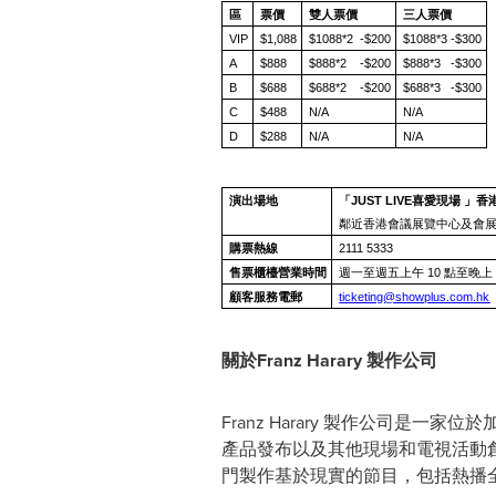
區
票價
雙人票價
三人票價
VIP
$1,088
$1088*2 -$200
$1088*3 -$300
A
$888
$888*2 -$200
$888*3 -$300
B
$688
$688*2 -$200
$688*3 -$300
C
$488
N/A
N/A
D
$288
N/A
N/A
演出場地
「
JUST LIVE
喜愛現場 」香
鄰近香港會議展覽中心及會
購票熱線
2111 5333
售票櫃檯營業時間
週一至週五上午 10 點至晚上
顧客服務電郵
ticketing@showplus.com.hk
關於
Franz
Harary
製作公司
Franz Harary
製作公司是一家位於
產品發布以及其他現場和電視活動
門製作基於現實的節目，包括熱播全球的