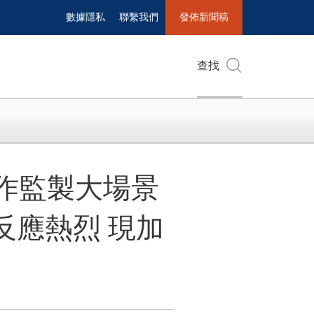
數據隱私
聯繫我們
發佈新聞稿
查找
力創作監製大場景
》反應熱烈 現加