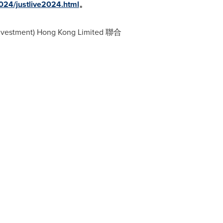
2024/justlive2024.html
。
ent) Hong Kong Limited 聯合