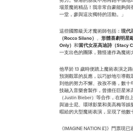
努力。香港的朋友不用再跑半個地球
場景魔術精品！我非常自豪能夠與
一堂，參與這次獨特的活動。」
這些國際級天才魔術師包括：
現代
（
Rocco Silano
）
、
形體喜劇明星
Only
）
和
當代女巫高迪詩（
Stacy C
一支出色的團隊，難怪連作為魔術大
他早於 13 歲時便踏上魔術表演之
預測觀眾的反應，以巧妙地引導觀
到他的努力不懈、孜孜不倦，數十年
技融入音樂會製作，曾擔任巨星米高．積
（Justin Bieber）等合作
與迪士尼、環球影業和美高梅等娛樂巨頭
暇給的大型魔術表演，呈現了他數
《IMAGINE NATION 幻》門票現