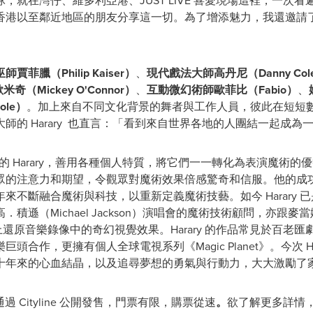
，就在灣仔、維多利亞港、JUST LIVE 喜愛現場這裡，一次
香港以至鄰近地區的朋友分享這一切。為了增添魅力，我還邀請
巫師賈菲臘（
Philip Kaiser
）
、
現代戲法大師高丹尼（
Danny Col
歐米奇（
Mickey O'Connor
）
、
互動微幻術師歐菲比（
Fabio
）
、
ole
）
。加上來自不同文化背景的舞者與工作人員，彼此在短短
師的 Harary 也直言：「看到來自世界各地的人團結一起成
路的 Harary，善用各種個人特質，將它們一一轉化為表演魔術
眾的注意力和期望，令觀眾對魔術效果倍感驚奇和信服。他的成
來不斷融合魔術與科技，以重新定義魔術技藝。如今 Harary 
遜（Michael Jackson）演唱會的魔術技術顧問，亦跟麥當
，在舞台上還原音樂錄像中的奇幻視覺效果。Harary 的作品常見於
合作，更擁有個人全球電視系列《Magic Planet》。今次 H
十年來的心血結晶，以及追尋夢想的勇氣與行動力，大大激勵了
已通過 Cityline 公開發售，門票有限，購票從速
。
欲了解更多詳情