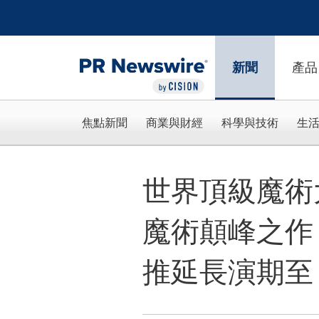
Accessibility Statement
Skip Navigation
新聞
產品
焦點新聞
商業與財經
科學與技術
生
世界頂級魔術大師
魔術顛峰之作《I
推延長演期至 2