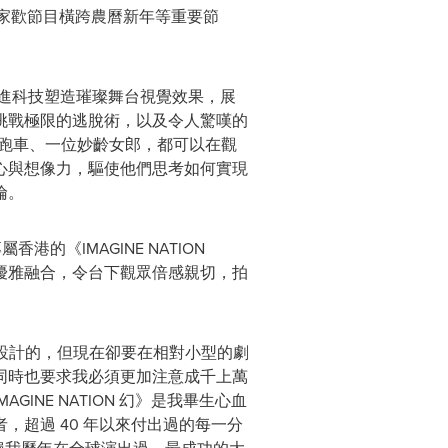
家歡節目橫跨農曆新年等重要節
，以先進科技塑造璀璨舞台視覺效果，展
挑戰極限的逃脫術，以及令人驚嘆的
級跑車、一位妙齡女郎，都可以在觀
心與想像力，驅使他們思考如何實現
倫。
港的《IMAGINE NATION
優雅融合，令台下觀眾倍感親切，拍
而設計的，但現在卻要在相對小型的劇
同時也要求我必須更加注意成千上萬
NE NATION 幻》是我畢生心血
超過 40 年以來付出過的每一分