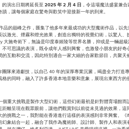
N 幻》的演出日期將延長至
2025
年
2
月
4
日
，令這場魔法盛宴兼合
奇蹟，讓每個家庭在驚奇與歡笑中迎接新一年的到來。
是 Harary 作品的巔峰之作，匯集了他多年來最成功的大型魔術作品
長以激光、煙霧和燈光效果，創造出獨特的視覺幻術，以驚人、
rary 大施奇術下，無論是印度泰姬陵等世界名勝，抑或是一輛超
、不可思議的表演，既令成年人感到興奮，也激發小朋友的好奇
間的互動和交流，因此特別適合一家大細的合家歡節目，共聚天
際級製作團隊來港獻技，以自己 40 年的深厚專業沉澱，竭盡全力打造專屬香
風格的同時，融入了許多香港本地音樂和意象，展現出東西方的
，其中一個重大挑戰是製作大型幻術，這些幻術最初是針對體育場館
近距離呈現在觀眾眼前，讓他們觀賞到以前從未見過的效果，這
挑戰之一，我對能在香港進行這樣的表演感到非常興奮。《IMAGI
幻象結合一起，融合了我作為魔術師、設計師、製作人和表演者，