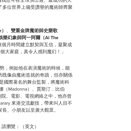
看遍我歷年在全球演出過、最成功的大
了多位世界上備受讚譽的魔術師齊聚
e
）
、
雙重金牌魔術師史樂歌
娛樂幻象師阿一阿爾（
Al The
數個月時間建立默契與互信，凝聚成
為一個大家庭，真令人感到魔幻！」
的優勢，例如他在表演魔術的時候，能
功既像由魔術造就的奇蹟，但亦關係
已是國際著名的舞台監製，將魔術科
娜（Madonna）、賈斯汀．比伯
百老匯劇院、電影、電視網絡之中，他亦曾
arary 來港交流獻技，帶來叫人目不
家長、小朋友以至廣大觀眾。
，請瀏覽：（英文）