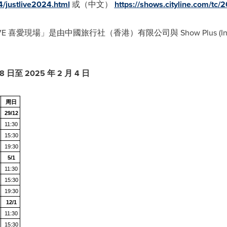
4/justlive2024.html
或（中文）
https://shows.cityline.com/tc/
IVE 喜愛現場」是由中國旅行社（香港）有限公司與 Show Plus (Investm
28
日至
2025
年
2
月
4
日
周日
29
/12
11:30
15:30
19:30
5
/1
11:30
15:30
19:30
12
/1
11:30
15:30