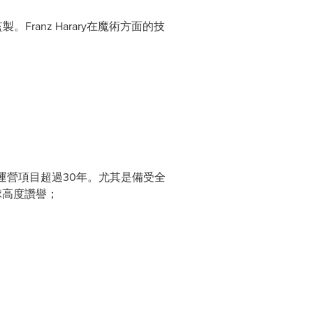
anz Harary在魔術方面的技
作運營項目超過30年。尤其是備受全
球高度讚譽；