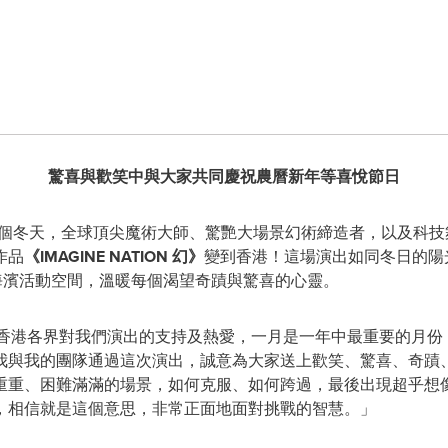
驚喜與歡笑中與大家共同慶祝農曆新年等喜悅節日
-- 今個冬天，全球頂尖魔術大師、驚艷大場景幻術締造者，以及科
作品
《
IMAGINE NATION
幻》
變到香港！這場演出如同冬日的陽
海濱活動空間，溫暖每個渴望奇蹟與驚喜的心靈。
香港各界對我們演出的支持及熱愛，一月是一年中最重要的月份
我與我的團隊通過這次演出，誠意為大家送上歡笑、驚喜、奇蹟
重重、困難滿滿的場景，如何克服、如何跨過，最後出現超乎想
，相信就是這個意思，非常正面地面對挑戰的智慧。」