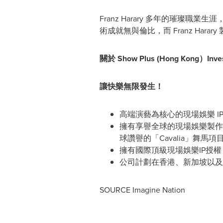
Franz Harary
多年的璀璨職業生涯，是
術成就無與倫比，而 Franz Har
關於
Show Plus (
Hong Kong
）
Inve
讓快樂無限發生！
高端演藝為核心的現場娛樂 I
擁有享譽全球的現場娛樂製作運
球讚譽的
「
Cavalia
」
舞馬項
擁有國際頂級現場娛樂IP授權
公司計劃在香港、新加坡以及
SOURCE Imagine Nation