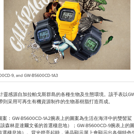
600CD-9, and GW-B5600CD-1A3
其設計靈感源自加拉帕戈斯群島的各種生物及生態環境。該手表以GW
表圈和表帶則采用可再生有機資源制作的生物基樹脂打造而成。
GW-B5600CD-1A2腕表上的圖案為生活在海洋中的雙髻鯊；GW
雀（該森林是達爾文雀的首選棲息地）；GW-B5600CD-9腕表
首選棲息地）。背光燈亮起時，液晶顯示屏上會顯示出各個特色