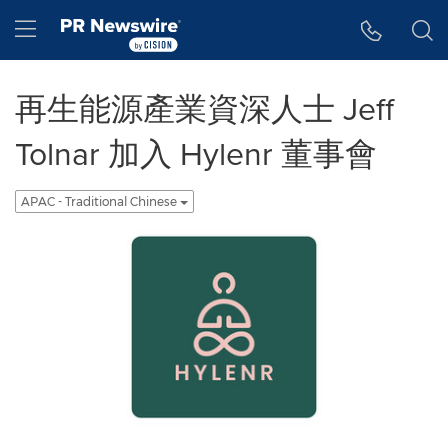
Accessibility Statement
Skip Navigation
Hamburger menu
再生能源產業資深人士 Jeff
Tolnar 加入 Hylenr 董事會
APAC - Traditional Chinese