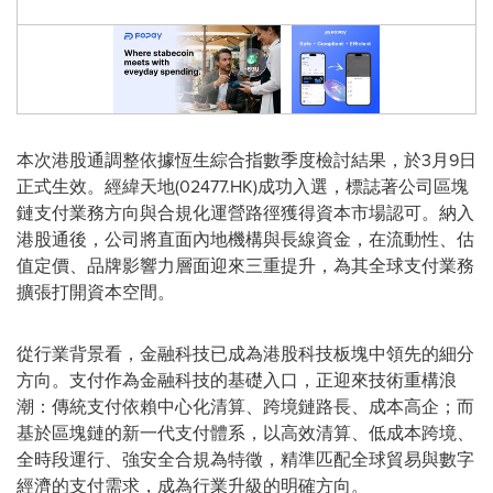
本次港股通調整依據恆生綜合指數季度檢討結果，於3月9日
正式生效。經緯天地(02477.HK)成功入選，標誌著公司區塊
鏈支付業務方向與合規化運營路徑獲得資本市場認可。納入
港股通後，公司將直面內地機構與長線資金，在流動性、估
值定價、品牌影響力層面迎來三重提升，為其全球支付業務
擴張打開資本空間。
從行業背景看，金融科技已成為港股科技板塊中領先的細分
方向。支付作為金融科技的基礎入口，正迎來技術重構浪
潮：傳統支付依賴中心化清算、跨境鏈路長、成本高企；而
基於區塊鏈的新一代支付體系，以高效清算、低成本跨境、
全時段運行、強安全合規為特徵，精準匹配全球貿易與數字
經濟的支付需求，成為行業升級的明確方向。