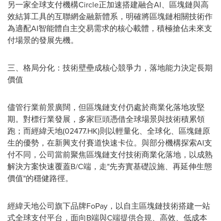
另一家全球支付機構Circle正加速搭建融合AI、區塊鏈與高
效結算工具的互聯網金融新體系，明確將區塊鏈相關技術作
為適配AI智能體自主交易需求的核心載體，積極搶佔未來支
付場景的發展先機。
三、格局分化：技術壁壘成核心競爭力，落地能力決定長期
價值
儘管行業前景廣闊，但區塊鏈支付仍處於商業化落地攻堅
期。對標行業發展，多家巨頭憑借全球場景與技術積累領
跑；而經緯天地(02477.HK)則以輕量化、全球化、區塊鏈原
生的優勢，在新興支付賽道快速卡位。與部分機構探索AI支
付不同，公司當前聚焦區塊鏈支付技術商業化落地，以成熟
解決方案快速覆蓋B/C端，走"先夯實基礎設施、再延伸生態
價值"的穩健路徑。
經緯天地公司旗下品牌FoPay，以自主區塊鏈技術搭建一站
式全球支付平台，面向B端與C端提供合規、高效、低成本