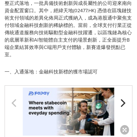
整正式落地，一批具備技術創新與成長屬性的公司迎來南向
資金配置窗口。其中，經緯天地(02477.HK) 憑借在區塊鏈技
術支付領域的差異化佈局正式獲納入，成為港股通中聚焦支
付領域金融科技創新的稀缺標的。當前，全球支付行業正從
傳統通道服務向技術驅動型金融科技躍遷，以區塊鏈為核心
的底層革新和AI智能體自主支付的場景創新，正全面提升B
端企業結算效率與C端用戶支付體驗，新賽道爆發拐點已
至。
一、入通落地：金融科技新標的獲市場認可