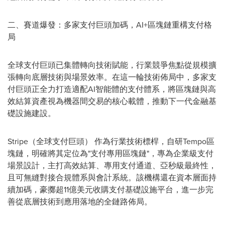
二、賽道爆發：多家支付巨頭加碼，AI+區塊鏈重構支付格
局
全球支付巨頭已集體轉向技術賦能，行業競爭焦點從規模擴
張轉向底層技術與場景效率。在這一輪技術佈局中，多家支
付巨頭正全力打造適配AI智能體的支付體系，將區塊鏈與高
效結算資產視為機器間交易的核心載體，推動下一代金融基
礎設施建設。
Stripe（全球支付巨頭） 作為行業技術標桿，自研Tempo區
塊鏈，明確將其定位為"支付專用區塊鏈"，專為企業級支付
場景設計，主打高效結算、專用支付通道、亞秒級最終性，
且可無縫對接合規體系與會計系統。該機構還在資本層面持
續加碼，豪擲超11億美元收購支付基礎設施平台，進一步完
善從底層技術到應用落地的全鏈路佈局。