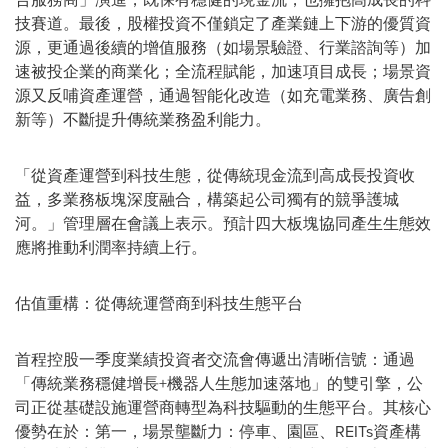
技賽道。最後，股權投資不僅鎖定了產業鏈上下游的優質資
源，更通過後續的增值服務（如場景驗證、行業諮詢等）加
速被投企業的商業化；全流程賦能，加速項目成長；場景資
源又反哺資產運營，通過智能化改造（如充電業務、廣告創
新等）不斷提升傳統業務盈利能力。
「
從資產運營到科技生態，從傳統現金流到高成長投資收
益，多業務板塊深度融合，構築起公司獨有的競爭護城
河。
」
管理層在會議上表示。預計四大板塊協同產生生態效
應將推動利潤率持續上行。
估值重構：從傳統運營商到科技生態平台
首程控股一季度業績投資者交流會傳遞出清晰信號：通過
「
傳統業務穩健增長+機器人生態加速落地
」
的雙引擎，公
司正從基礎設施運營商轉型為科技驅動的生態平台。其核心
優勢在於：第一，場景壟斷力：停車、園區、REITs資產構