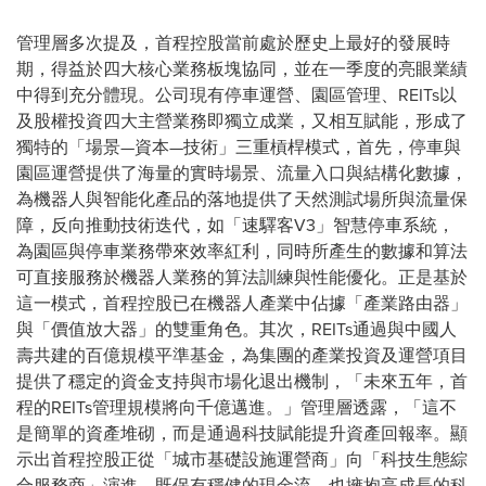
管理層多次提及，首程控股當前處於歷史上最好的發展時
期，得益於四大核心業務板塊協同，並在一季度的亮眼業績
中得到充分體現。公司現有停車運營、園區管理、REITs以
及股權投資四大主營業務即獨立成業，又相互賦能，形成了
獨特的
「
場景—資本—技術
」
三重槓桿模式，首先，停車與
園區運營提供了海量的實時場景、流量入口與結構化數據，
為機器人與智能化產品的落地提供了天然測試場所與流量保
障，反向推動技術迭代，如
「
速驛客V3
」
智慧停車系統，
為園區與停車業務帶來效率紅利，同時所產生的數據和算法
可直接服務於機器人業務的算法訓練與性能優化。正是基於
這一模式，首程控股已在機器人產業中佔據
「
產業路由器
」
與
「
價值放大器
」
的雙重角色。其次，REITs通過與中國人
壽共建的百億規模平準基金，為集團的產業投資及運營項目
提供了穩定的資金支持與市場化退出機制，
「
未來五年，首
程的REITs管理規模將向千億邁進。
」
管理層透露，
「
這不
是簡單的資產堆砌，而是通過科技賦能提升資產回報率。顯
示出首程控股正從
「
城市基礎設施運營商
」
向
「
科技生態綜
合服務商
」
演進，既保有穩健的現金流，也擁抱高成長的科