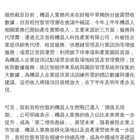
雖然截至目前，機器人業務尚未在財報中單獨拆分披露營收
數據，但首程控股管理層在會議中確認，今年上半年機器人
相關業務已開始產生實際收入，主要來源於三方面：服務與
代理費：通過北京首程機器人科技產業有限公司，向被投企
業提供銷售代理、租賃服務、供應鏈管理及行業諮詢等增值
服務；場景託管與運營：利用旗下停車場和產業園區資源，
為機器人企業提供試點場景並收取場地租賃及管理費用；技
術與數據服務：依託智能停車系統與園區管理系統所採集的
大數據，為機器人企業提供算法訓練所需的標註數據與優化
建議。這些收入將隨項目規模放大，在下半年及明年逐步兑
現。
可見，當前首程控股的機器人生態戰已邁入
「
價值兑現
期
」
，公司明確表示，機器人業務的收入佔比未來將進一步
提升，成為
「
第二增長曲線
」
。展望未來，隨着被投企業上
市加速、機器人業務規模化落地以及資產運營效率進一步提
升，首程控股有望在穩健中持續高增，成為中國城市基礎設