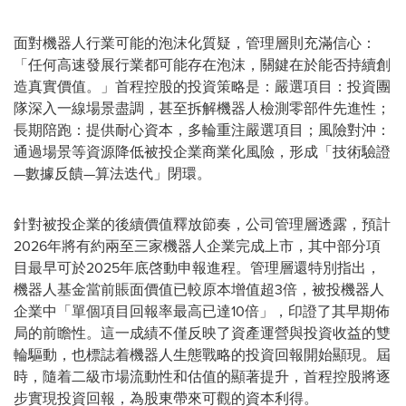
面對機器人行業可能的泡沫化質疑，管理層則充滿信心：
「
任何高速發展行業都可能存在泡沫，關鍵在於能否持續創
造真實價值。
」
首程控股的投資策略是：嚴選項目：投資團
隊深入一線場景盡調，甚至拆解機器人檢測零部件先進性；
長期陪跑：提供耐心資本，多輪重注嚴選項目；風險對沖：
通過場景等資源降低被投企業商業化風險，形成
「
技術驗證
—數據反饋—算法迭代
」
閉環。
針對被投企業的後續價值釋放節奏，公司管理層透露，預計
2026年將有約兩至三家機器人企業完成上市，其中部分項
目最早可於2025年底啓動申報進程。管理層還特別指出，
機器人基金當前賬面價值已較原本增值超3倍，被投機器人
企業中
「
單個項目回報率最高已達10倍
」
，印證了其早期佈
局的前瞻性。這一成績不僅反映了資產運營與投資收益的雙
輪驅動，也標誌着機器人生態戰略的投資回報開始顯現。屆
時，隨着二級市場流動性和估值的顯著提升，首程控股將逐
步實現投資回報，為股東帶來可觀的資本利得。