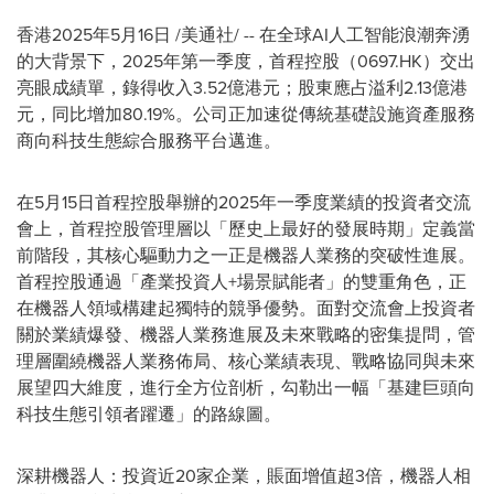
香港
2025年5月16日
/美通社/ -- 在全球AI人工智能浪潮奔湧
的大背景下，2025年第一季度，首程控股（0697.HK）交出
亮眼成績單，錄得收入3.52億港元；股東應占溢利2.13億港
元，同比增加80.19%。公司正加速從傳統基礎設施資產服務
商向科技生態綜合服務平台邁進。
在5月15日首程控股舉辦的2025年一季度業績的投資者交流
會上，首程控股管理層以
「
歷史上最好的發展時期
」
定義當
前階段，其核心驅動力之一正是機器人業務的突破性進展。
首程控股通過
「
產業投資人+場景賦能者
」
的雙重角色，正
在機器人領域構建起獨特的競爭優勢。面對交流會上投資者
關於業績爆發、機器人業務進展及未來戰略的密集提問，管
理層圍繞機器人業務佈局、核心業績表現、戰略協同與未來
展望四大維度，進行全方位剖析，勾勒出一幅
「
基建巨頭向
科技生態引領者躍遷
」
的路線圖。
深耕機器人：投資近20家企業，賬面增值超3倍，機器人相