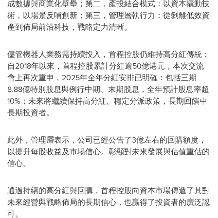
成數據與商業化壁壘；第二，產投結合模式：以資本撬動技
術，以場景反哺創新；第三，管理層執行力：從剝離低效資
產到佈局前沿科技，戰略定力清晰。
儘管機器人業務需持續投入，首程控股仍維持高分紅傳統：
自2018年以來，首程控股累計分紅逾50億港元，本次交流
會上再次重申，2025年全年分紅安排已明確：包括三期
8.88億特別股息與例行中期、末期股息，全年預計股息率超
10%；未來將繼續保持高分紅、穩定分派政策，長期回饋中
長期投資者。
此外，管理層表示，公司已經公告了3億左右的回購額度，
以提升每股收益及市場信心。彰顯對未來發展與估值重估的
信心。
通過持續的高分紅與回購，首程控股向資本市場傳遞了其對
未來經營與戰略佈局的長期信心，也贏得了投資者的廣泛認
可。