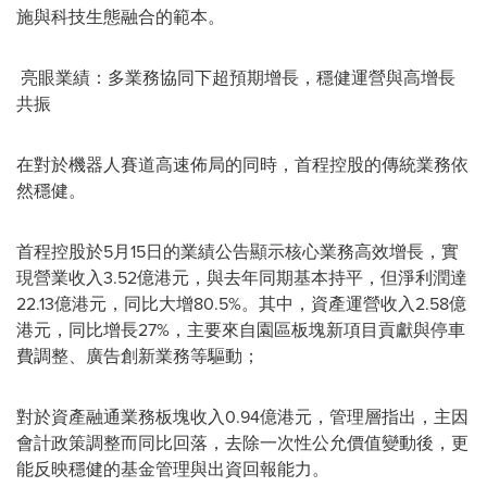
施與科技生態融合的範本。
亮眼業績：多業務協同下超預期增長，穩健運營與高增長
共振
在對於機器人賽道高速佈局的同時，首程控股的傳統業務依
然穩健。
首程控股於5月15日的業績公告顯示核心業務高效增長，實
現營業收入3.52億港元，與去年同期基本持平，但淨利潤達
22.13億港元，同比大增80.5%。其中，資產運營收入2.58億
港元，同比增長27%，主要來自園區板塊新項目貢獻與停車
費調整、廣告創新業務等驅動；
對於資產融通業務板塊收入0.94億港元，管理層指出，主因
會計政策調整而同比回落，去除一次性公允價值變動後，更
能反映穩健的基金管理與出資回報能力。