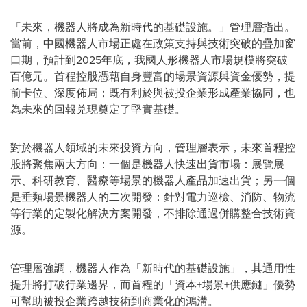
「
未來，機器人將成為新時代的基礎設施。
」
管理層指出。
當前，中國機器人市場正處在政策支持與技術突破的疊加窗
口期，預計到2025年底，我國人形機器人市場規模將突破
百億元。首程控股憑藉自身豐富的場景資源與資金優勢，提
前卡位、深度佈局；既有利於與被投企業形成產業協同，也
為未來的回報兑現奠定了堅實基礎。
對於機器人領域的未來投資方向，管理層表示，未來首程控
股將聚焦兩大方向：一個是機器人快速出貨市場：展覽展
示、科研教育、醫療等場景的機器人產品加速出貨；另一個
是垂類場景機器人的二次開發：針對電力巡檢、消防、物流
等行業的定製化解決方案開發，不排除通過併購整合技術資
源。
管理層強調，機器人作為
「
新時代的基礎設施
」
，其通用性
提升將打破行業邊界，而首程的
「
資本+場景+供應鏈
」
優勢
可幫助被投企業跨越技術到商業化的鴻溝。