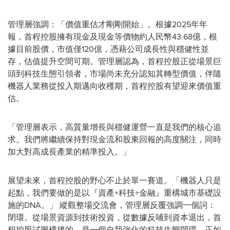
管理層強調：
「
價值重估才剛剛開始
」
。根據2025年年
報，首程控股擁有現金及現金等價物約人民幣43.68億，根
據目前股價，市值僅120億，憑藉公司成長性與穩健性並
存，估值提升空間可期。管理層認為，首程控股正從場景巨
頭到科技生態引領者，市場尚未充分認知其轉型價值，伴隨
機器人業務從投入期邁向收穫期，首程控股有望迎來價值重
估。
「
管理層表示，高質量增長與穩健運營一直是我們的核心追
求。我們將繼續保持對現金流和股東回報的高度關注，同時
加大對高成長產業的精準投入。
」
展望未來，首程控股的野心不止於單一賽道。
「
機器人只是
起點，我們要做的是以『資產+科技+金融』重構城市基礎設
施的DNA。
」
縱觀整場交流會，管理層反覆強調一個詞：
閉環。從場景資源到技術投資，從數據反哺到資本退出，首
程控股試圖構建的，是一個自我強化的科技生態閉環。正如