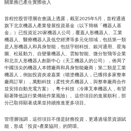
關業務已產生實際收入
首程控股管理層在會議上透露，截至2025年5月，首程通過
旗下北京機器人產業發展投資基金（以下簡稱
「
機器人基
金
」
）已投資近20家機器人公司，覆蓋人形機器人、工業
機器人、醫療機器人及低空經濟等多元化領域，包括第一類
是人形機器人和具身智能，包括宇樹科技、銀河通用、星海
圖、松延動力、自變量機器人、雲鯨智能、微分智飛等企業
和北京人形機器人創新中心（天工機器人的公司），佈局了
中國頂尖的機器人本體廠商和具身智能廠商；第二類是工業
機器人，例如投資炎凌嘉業（噴塗機器人，已獲得多家整車
廠商訂單），萬勳科技（柔性夾爪機器人，與整車廠商合作
並安排自動充電方案），粵十科技（冷庫叉車機器人，有望
顯著降低該行業傳統作業風險）。這些項目的進展順利，部
分已取得顯著成果並持續推進更多項目。
管理層強調，這些項目不僅是財務投資，更通過場景資源賦
能，形成
「
投資+產業協同
」
的閉環。