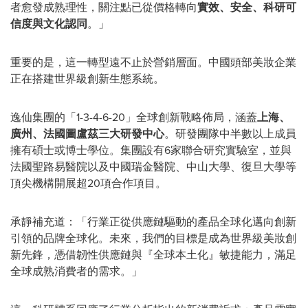
者愈發成熟理性，關注點已從價格轉向
實效、安全、科研可
信度與文化認同
。」
重要的是，這一轉型遠不止於營銷層面。中國頭部美妝企業
正在搭建世界級創新生態系統。
逸仙集團的「1-3-4-6-20」全球創新戰略佈局，涵蓋
上海、
廣州、法國圖盧茲三大研發中心
。研發團隊中半數以上成員
擁有碩士或博士學位。集團設有6家聯合研究實驗室，並與
法國聖路易醫院以及中國瑞金醫院、中山大學、復旦大學等
頂尖機構開展超20項合作項目。
承靜補充道：「行業正從供應鏈驅動的產品全球化邁向創新
引領的品牌全球化。未來，我們的目標是成為世界級美妝創
新先鋒，憑借韌性供應鏈與『全球本土化』敏捷能力，滿足
全球成熟消費者的需求。」