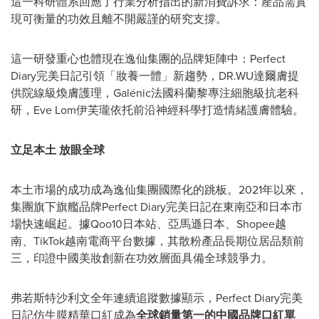
這一科研體系回應了行業分析指出的新消費訴求：產品需實
現可衡量的功效且離不開嚴謹的研究支撐。
這一研發重心也體現在逸仙集團的品牌矩陣中：Perfect
Diary完美日記引領「
妝養一體
」新趨勢，DR.WU達爾膚提
供院線級煥膚護理，Galénic法國科蘭黎專注細胞級抗老科
研，Eve Lom伊芙瓏依托前沿神經科學打造情緒護膚體驗。
立足本土 放眼全球
本土市場的成功成為逸仙集團國際化的跳板。2021年以來，
集團旗下旗艦品牌Perfect Diary完美日記在東南亞和日本市
場快速崛起。據Qoo10日本站、亞馬遜日本、Shopee越
南、TikTok越南電商平台數據，其散粉產品長期位居品類前
三，印證中國美妝創新在功效層面具備全球競爭力。
弗若斯特沙利文全年連續追蹤數據顯示，Perfect Diary完美
日記仿生膜精華口紅成為
全球銷量第一的中國品牌口紅單