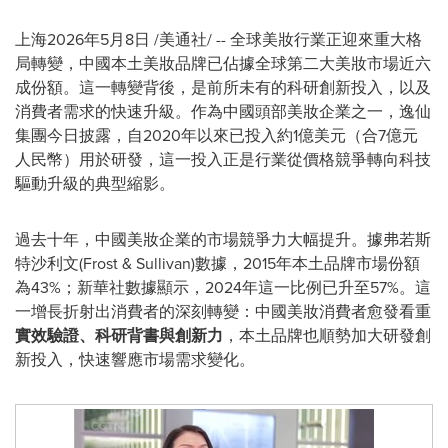
上海
2026年5月8日
/美通社/ -- 全球美妝行業正迎來重大格
局轉變，中國本土美妝品牌已佔據全球第二大美妝市場近六
成份額。這一轉變背後，是前所未有的科研創新投入，以及
消費者需求的快速升級。作為中國頭部美妝企業之一，逸仙
集團今日披露，自2020年以來已投入約1億美元（合7億元
人民幣）用於研發，這一投入正是行業從價格競爭轉向科技
驅動升級的典型縮影。
過去十年，中國美妝企業的市場競爭力大幅提升。據弗若斯
特沙利文(Frost & Sullivan)數據，2015年本土品牌市場份額
為43%；新華社數據顯示，2024年這一比例已升至57%。這
一增長折射出消費者的深刻轉變：中國美妝消費者愈發看重
實效驗證、科研背書與創新力
，本土品牌也順勢加大研發創
新投入，快速響應市場需求變化。