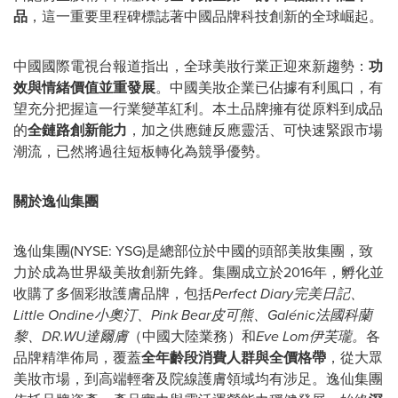
品
，這一重要里程碑標誌著中國品牌科技創新的全球崛起。
中國國際電視台報道指出，全球美妝行業正迎來新趨勢：
功
效與情緒價值並重發展
。中國美妝企業已佔據有利風口，有
望充分把握這一行業變革紅利。本土品牌擁有從原料到成品
的
全鏈路創新能力
，加之供應鏈反應靈活、可快速緊跟市場
潮流，已然將過往短板轉化為競爭優勢。
關於逸仙集團
逸仙集團
(
NYSE: YSG)是總部位於中國的頭部美妝集團，致
力於成為世界級美妝創新先鋒。集團成立於2016年，孵化並
收購了多個彩妝護膚品牌，包括
Perfect Diary
完美日記、
Little Ondine
小奧汀、
Pink Bear
皮可熊、
Galénic法國
科蘭
黎、
DR.WU達爾膚
（中國大陸業務）和
Eve Lom伊芙瓏。
各
品牌精準佈局，覆蓋
全年齡段消費人群與全價格帶
，從大眾
美妝市場，到高端輕奢及院線護膚領域均有涉足。逸仙集團