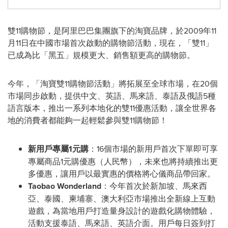
雙11購物節，是阿里巴巴集團旗下的淘寶品牌，於2009年11
月11日在中國市場首次啟動的購物節活動，現在，「雙11」
已成為比「黑五」規模更大、銷售額更高的購物節。
今年，「淘寶雙11購物節活動」將拓展至全球市場，在20個
市場同步啟動，提供中文、英語、馬來語、泰語及俄語5種
語言版本，推出一系列本地化的雙11優惠活動，讓全世界各
地的消費者都能夠一起輕鬆參與雙11購物節！
新用戶專屬
1元購
：16個市場的新用戶首次下單即可享
專屬商品1元購優惠（人民幣），未來也將持續推出更
多優惠，讓用戶以最實惠的價格將心儀商品帶回家。
Taobao Wonderland
：今年首次於新加坡、馬來西
亞、泰國、柬埔寨、澳大利亞市場推出全新線上互動
遊戲，為當地用戶打造量身設計的遊戲化購物體驗，
活動支援泰語、馬來語、英語介面。用戶每日簽到打