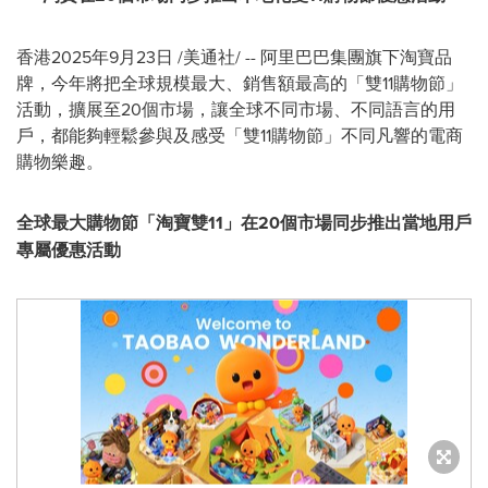
香港
2025年9月23日
/美通社/ -- 阿里巴巴集團旗下淘寶品
牌，今年將把全球規模最大、銷售額最高的「雙11購物節」
活動，擴展至20個市場，讓全球不同市場、不同語言的用
戶，都能夠輕鬆參與及感受「雙11購物節」不同凡響的電商
購物樂趣。
全球最大購物節「淘寶雙
11」在20個市場同步
推出當地
用戶
專屬優惠活動