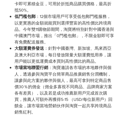
卡即可累積金豆，可用於折抵商品購買價格，最高折
抵50%。
低門檻包郵
：12個市場用戶可享受低包郵門檻服務，
以更實惠的金額就能買到選擇豐富的高性價比跨境商
品。今年雙11購物節期間，淘寶將特別針對中國香港與
中國澳門市場，推出「0門檻包郵」，不限金額即可享
有免費配送服務。
大額運費券發送
：針對中國臺灣、新加坡、馬來西亞
及澳大利亞市場，每日發放限量大額運費抵用券，讓
用戶能以更低運費成本買到高性價比的商品。
市場當地聯盟行銷
：淘寶邀請各市場的本地夥伴與個
人，透過參與淘寶平台簡單商品推廣銷售分潤機制，
讓參與此方案的夥伴與個人，最高可拿到特定商品售
價30％的佣金（佣金多寡視不同商品、品牌商家方案
各有差異），以及若是成功推薦新用戶完成首次購
買，推薦人可額外再獲得5-15 （USD/每位新用戶）回
饋金，讓市場當地營銷伙伴與淘寶一起共享跨境商品
銷售紅利。