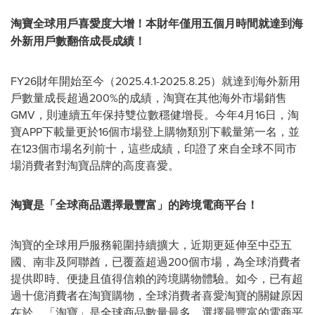
淘寶全球用戶喜愛度大增！本財年僅用五個月時間就達到海
外新用戶數翻倍成長成績！
FY26財年開始至今（2025.4.1-2025.8.25）就達到海外新用
戶數量成長超過200%的成績，淘寶在其他海外市場銷售
GMV，則連續五年保持雙位數穩健增長。今年4月16日，淘
寶APP下載量更於16個市場登上購物類別下載量第一名，並
在123個市場名列前十，這些成績，印證了來自全球不同市
場消費者對淘寶品牌的高度喜愛。
淘寶是「全球商品選擇最豐富」的跨境電商平台！
淘寶的全球用戶服務範圍持續擴大，近期更延伸至中亞五
國、南非及阿聯酋，已覆蓋超過200個市場，為全球消費者
提供即時、便捷且值得信賴的跨境購物體驗。如今，已有超
過十億消費者在淘寶購物，全球消費者喜愛淘寶的關鍵原因
在於，「淘寶」是全球商品數量最多、選擇最豐富的電商平