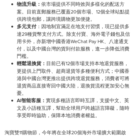
物流升級：
依市場提供不同時效與多樣化的配送方
案。目前直郵服務已覆蓋20個市場、12個全球站點提
供跨境包郵，讓跨境購物更加便捷。
多元支付
：因地制宜滿足在地支付習慣，現已提供多
達29種貨幣支付方式。除支付寶、海外電子錢包及信
用卡外，亦新增中國香港WeChat Pay HK、八達通支
付，以及中國台灣的貨到付款服務，進一步降低消費
門檻。
輕鬆退換貨：
目前已有12個市場支持本地退貨服務，
更提供上門取件、超商退貨等多種便利方式；中國香
港與中國台灣更推出提供跨境退貨服務，消費者可將
退貨商品直接寄回中國大陸，退換貨流程更加安心無
憂。
AI智能客服：
實現多種語言即時互譯，支援中文、英
文及小語種互譯，幫助全球用戶跨越語言障礙，隨時
享受即時協助，保障本地消費者權益。
淘寶雙11購物節，今年將在全球20個海外市場擴大範圍啟