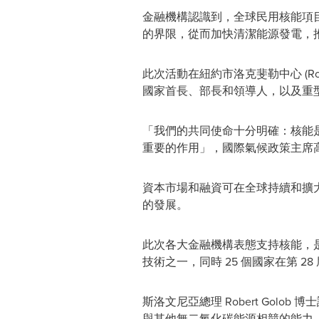
金融機構認識到，全球民用核能項
的界限，從而加快清潔能源發電，
此次活動在紐約市洛克斐勒中心 (Rocke
國家首長、部長和領導人，以及重
「我們的共同使命十分明確：核能
重要的作用」，國際氣候政策主席
資本市場和融資可在全球持續和擴
的發展。
此次各大金融機構表態支持核能，是基
技術之一，同時 25 個國家在第 
斯洛文尼亞總理
Robert Golob
博士
與其他無二氧化碳能源相競的能力