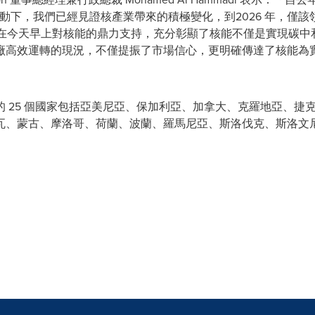
的帶動下，我們已經見證核產業帶來的積極變化，到2026 年，僅
構在今天早上對核能的鼎力支持，充分彰顯了核能不僅是實現碳
廠高效運轉的現況，不僅提振了市場信心，更明確傳達了核能為
 25 個國家包括亞美尼亞、保加利亞、加拿大、克羅地亞、捷
瓦、蒙古、摩洛哥、荷蘭、波蘭、羅馬尼亞、斯洛伐克、斯洛文