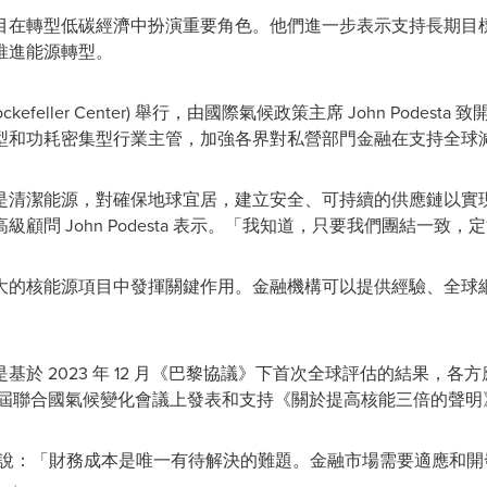
目在轉型低碳經濟中扮演重要角色。他們進一步表示支持長期目
推進能源轉型。
feller Center) 舉行，由國際氣候政策主席
John Podesta
致開
型和功耗密集型行業主管，加強各界對私營部門金融在支持全球
是清潔能源，對確保地球宜居，建立安全、可持續的供應鏈以實
高級顧問
John Podesta
表示。「我知道，只要我們團結一致，定
大的核能源項目中發揮關鍵作用。金融機構可以提供經驗、全球
於 2023 年 12 月《巴黎協議》下首次全球評估的結果，
28 屆聯合國氣候變化會議上發表和支持《關於提高核能三倍的聲明
說：「財務成本是唯一有待解決的難題。金融市場需要適應和開
。」