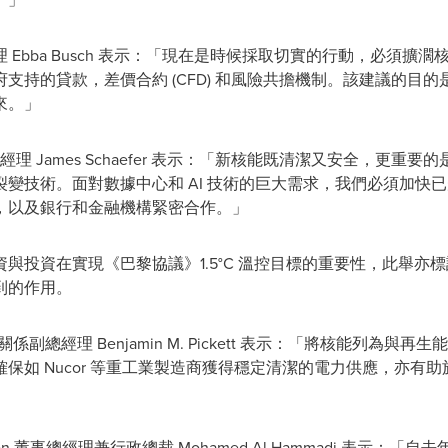
理
Ebba Busch
表示：「現在是時候採取切實的行動，必須擴濶核
支持的貸款，差價合約 (CFD) 和風險共擔機制。該建議的目
來。」
事總經理
James Schaefer
表示：「新核能既清潔又安全，更重要的
變技術。面對數據中心和 AI 技術的巨大需求，我們必須加快
，以及銀行和金融機構緊密合作。」
與投資在實現《巴黎協議》1.5°C 溫控目標的重要性，此舉亦
到的作用。
與政府關係副總經理
Benjamin M. Pickett
表示：「將核能列為與再生能
保如 Nucor 等重工業製造商獲得穩定清潔的電力供應，亦有
rporation 董事總經理兼行政總裁
Mohamed Al Hammadi
表示：「自去