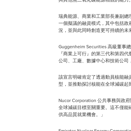
瑞典能源、商業和工業部長兼副總
一個擬議的融資模式，其中包括政府
況，並與此同時創造更可持續的未
Guggenheim Securities 高級董
『商業上可行』的第三代和第四代裂
公司、工廠、數據中心和技術公司
該宣言明確肯定了透過動員核能融資
型，並推動探討核能在全球減碳起
Nucor Corporation 公共事務
全球減碳目標至關重要。這不僅能確
供高品質就業機會。」
Emirates Nuclear Energy Co