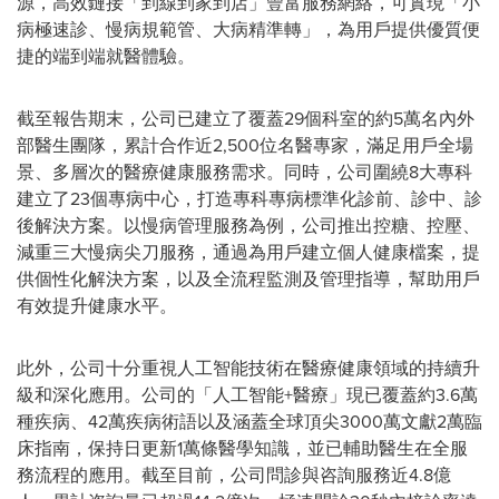
源，高效鏈接「到線到家到店」豐富‌服務網絡，可實現「小
病極速診、慢病規範管、大病精準轉」，為用戶提供優質便
捷的端到端就醫體驗。
‌截至報告期末，公司已建立了覆蓋29個科室的約5萬名內外
部醫生團隊，累計合作近2,500位名醫專家，滿足用戶全場
景、多層次的醫療健康服務需求。同時，公司圍繞8大專科
建立了23個專病中心，打造專科專病標準化診前、診中、診
後解決方案。以慢病管理服務為例，公司推出控糖、控壓、
減重三大慢病尖刀服務，通過為用戶建立個人健康檔案，提
供個性化解決方案，以及全流程監測及管理指導，幫助用戶
有效提升健康水平。
此外，公司十分重視人工智能技術在醫療健康領域的持續升
級和深化應用。公司的「人工智能+醫療」現已覆蓋約3.6萬
種疾病、42萬疾病術語以及涵蓋全球頂尖3000萬文獻2萬臨
床指南，保持日更新1萬條醫學知識，並已輔助醫生在全服
務流程的應用。截至目前，公司問診與咨詢服務近4.8億