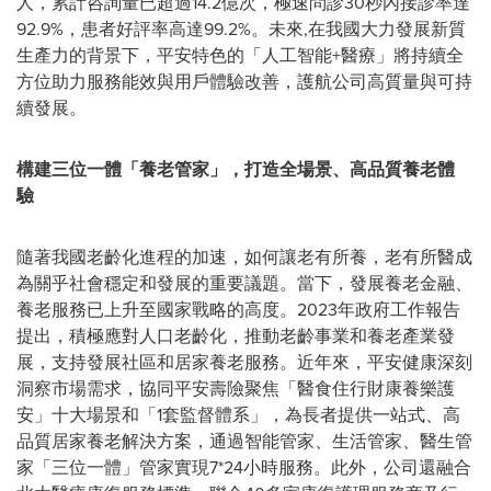
人，累計咨詢量已超過14.2億次，極速問診30秒內接診率達
92.9%，患者好評率高達99.2%。未來,在我國大力發展新質
生產力的背景下，平安特色的「人工智能+醫療」將持續全
方位助力服務能效與用戶體驗改善，護航公司高質量與可持
續發展。
構建三位一體「
養老管家」，打造全場景、高品質養老體
驗
隨著我國老齡化進程的加速，如何讓老有所養，老有所醫成
為關乎社會穩定和發展的重要議題。當下，發展養老金融、
養老服務已上升至國家戰略的高度。2023年政府工作報告
提出，積極應對人口老齡化，推動老齡事業和養老產業發
展，支持發展社區和居家養老服務。近年來，平安健康深刻
洞察市場需求，協同平安壽險聚焦「醫食住行財康養樂護
安」十大場景和「1套監督體系」，為長者提供一站式、高
品質居家養老解決方案，通過智能管家、生活管家、醫生管
家「三位一體」管家實現7*24小時服務。此外，公司還融合