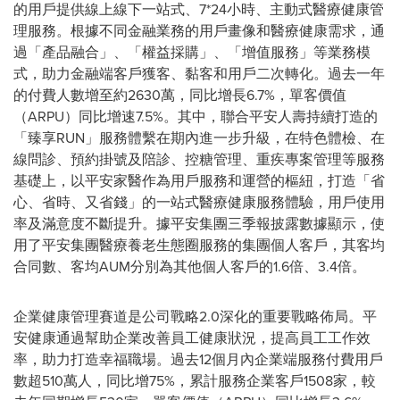
的用戶提供線上線下一站式、7*24小時、主動式醫療健康管
理服務。根據不同金融業務的用戶畫像和醫療健康需求，通
過「產品融合」、「權益採購」、「增值服務」等業務模
式，助力金融端客戶獲客、黏客和用戶二次轉化。過去一年
的付費人數增至約2630萬，同比增長6.7%，單客價值
（ARPU）同比增速7.5%。其中，聯合平安人壽持續打造的
「臻享RUN」服務體繫在期內進一步升級，在特色體檢、在
線問診、預約掛號及陪診、控糖管理、重疾‌專案管理等服務
基礎上，以平安家醫作為用戶服務和運營的樞紐，打造「省
心、省時、又省錢」的一站式醫療健康服務體驗，用戶使用
率及滿意度不斷提升。據平安集團三季報披露數據顯示，使
用了平安集團醫療養老生態圈服務的集團個人客戶，其客均
合同數、客均AUM分別為其他個人客戶的1.6倍、3.4倍。 ‌‌‌‌
企業健康管理賽道是公司戰略2.0深化的重要戰略佈局。平
安健康通過幫助企業改善員工健康狀況，提高員工工作效
率，助力打造幸福職場。過去12個月內企業端服務付費用戶
數超510萬人，同比增75%，累計服務企業客戶1508家，較