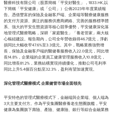
醫療科技有限公司（股票簡稱「平安好醫生」，1833.HK,以
下簡稱「平安健康」或「公司」）公佈2023年年度業績報
告。憑借豐富的保險及金融客戶端、企業端等醫療健康服務
的支付方資源、廣泛的服務供應商網絡、完善的服務標準體
系、強大的平安生態資源等核心競爭優勢，平安健康深化落
地管理式醫療戰略，深耕「家庭醫生」「養老管家」兩大核
心樞紐建設。報告期內，公司全年營收錄得46.7億元，淨虧
損同比大幅收窄47.6%至3.3億元。其中，戰略業務強勢增
長，保險及金融客戶端的醫健養服務收入22.0億元，同比增
長14.8%，企業端的企業員工健康管理服務收入10.8億元，
同比增長81.2%，業務結構實現持續優化，推動公司毛利率
同比上升5.4個百分點至32.3%，盈利有望加速實現。
深化管理式醫療模式
企業健管市場全面領先
平安特色的管理式醫療模式下，金融端與企業端、個人端為
3大主要支付方。作為平安集團醫療養老生態圈旗艦，平安
健康為集團旗下壽險、產險、健康險、銀行等綜合金融業務